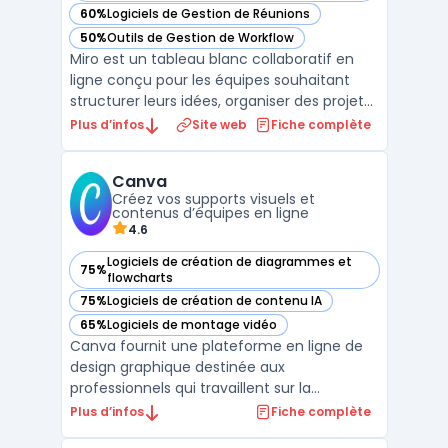
60%
Logiciels de Gestion de Réunions
— voir Miro dans cette catégorie
50%
Outils de Gestion de Workflow
— voir Miro dans cette catégorie
Miro est un tableau blanc collaboratif en
ligne conçu pour les équipes souhaitant
structurer leurs idées, organiser des projets
et faciliter la créativité en groupe. Cet outil
Plus d’infos
Site web
Fiche complète
propose un espace visuel interactif où
chacun peut ajouter des post-it virtuels,
Canva
créer des cartes mentales et construire des
Créez vos supports visuels et
...
contenus d’équipes en ligne
4.6
Logiciels de création de diagrammes et
75%
— voir Canva dans cette catégorie
flowcharts
75%
Logiciels de création de contenu IA
— voir Canva dans cette catégorie
65%
Logiciels de montage vidéo
— voir Canva dans cette catégorie
Canva fournit une plateforme en ligne de
design graphique destinée aux
professionnels qui travaillent sur la
production de contenus visuels pour
Plus d’infos
Fiche complète
différents supports. Les entreprises