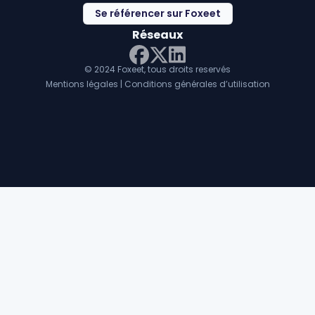
Se référencer sur Foxeet
Réseaux
© 2024 Foxeet, tous droits reservés
LinkedIn
Facebook
Twitter X
Mentions légales
|
Conditions générales d’utilisation