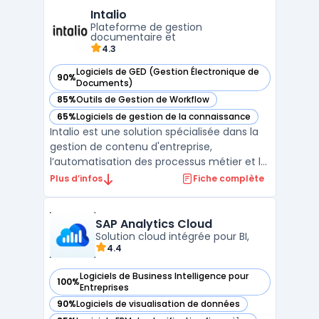
organisent la création de présentations,
Intalio
visuels pour réseaux sociaux, affiches ou
Plateforme de gestion
supports de communication selon des ...
documentaire et
4.3
Logiciels de GED (Gestion Électronique de
90%
— voir Intalio dans cette catégorie
Documents)
85%
Outils de Gestion de Workflow
— voir Intalio dans cette catégorie
65%
Logiciels de gestion de la connaissance
— voir Intalio dans cette catégorie
Intalio est une solution spécialisée dans la
gestion de contenu d'entreprise,
l’automatisation des processus métier et la
gouvernance des données. Conçue pour
Plus d’infos
Fiche complète
accompagner les organisations dans leur
transformation numérique, la plateforme
offre une suite complète de fonctionnalités
SAP Analytics Cloud
permettant de str ...
Solution cloud intégrée pour BI,
4.4
Logiciels de Business Intelligence pour
100%
— voir SAP Analytics Cloud dans cette catégorie
Entreprises
90%
Logiciels de visualisation de données
— voir SAP Analytics Cloud dans cette catégorie