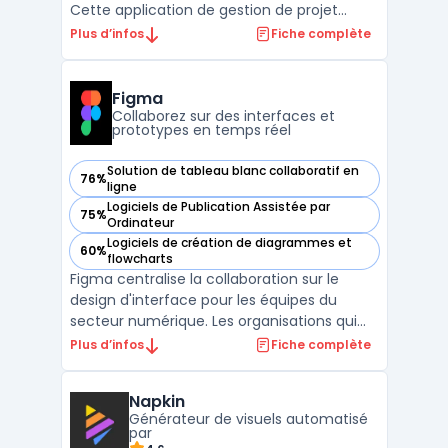
Cette application de gestion de projet
populaire permet aux utilisateurs de gérer
Plus d’infos
Fiche complète
efficacement leur travail en créant des
cartes mentales visuellement attrayantes
pour visualiser et organiser des idées et des
Figma
tâches. Grâce ...
Collaborez sur des interfaces et
prototypes en temps réel
Solution de tableau blanc collaboratif en
76%
— voir Figma dans cette catégorie
ligne
Logiciels de Publication Assistée par
75%
— voir Figma dans cette catégorie
Ordinateur
Logiciels de création de diagrammes et
60%
— voir Figma dans cette catégorie
flowcharts
Figma centralise la collaboration sur le
design d'interface pour les équipes du
secteur numérique. Les organisations qui
pilotent plusieurs projets web ou mobiles
Plus d’infos
Fiche complète
utilisent Figma pour fluidifier les échanges
entre designers, développeurs et chefs de
Napkin
projets. Travailler en simultané sur un
Générateur de visuels automatisé
même fichi ...
par