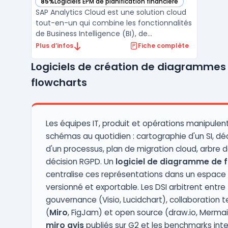
85%
Logiciels EPM de planification financière
— voir SAP Analytics Cloud dans cette catégorie
SAP Analytics Cloud est une solution cloud
tout-en-un qui combine les fonctionnalités
de Business Intelligence (BI), de
planification intégrée, et d’analytique
Plus d’infos
Fiche complète
prédictive. Conçu pour offrir une vision
Logiciels de création de diagrammes
centralisée des données, cet outil permet
aux entreprises d’optimiser leurs processus
flowcharts
de décision e ...
Les équipes IT, produit et opérations manipulen
schémas au quotidien : cartographie d'un SI, 
d'un processus, plan de migration cloud, arbre 
décision RGPD. Un
logiciel de diagramme de f
centralise ces représentations dans un espace
versionné et exportable. Les DSI arbitrent entre
gouvernance (Visio, Lucidchart), collaboration 
(
Miro
, FigJam) et open source (draw.io, Mermai
miro avis
publiés sur G2 et les benchmarks int