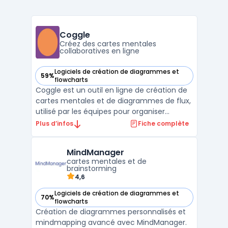
Coggle
Créez des cartes mentales
collaboratives en ligne
Logiciels de création de diagrammes et
59%
— voir Coggle dans cette catégorie
flowcharts
Coggle est un outil en ligne de création de
cartes mentales et de diagrammes de flux,
utilisé par les équipes pour organiser
visuellement des idées, structurer des
Plus d’infos
Fiche complète
informations ou représenter des processus
de manière graphique. Toutes les
MindManager
fonctionnalités de Coggle sont accessibles
cartes mentales et de
via un navigateur ...
brainstorming
4,6
Logiciels de création de diagrammes et
70%
— voir MindManager dans cette catégorie
flowcharts
Création de diagrammes personnalisés et
mindmapping avancé avec MindManager.