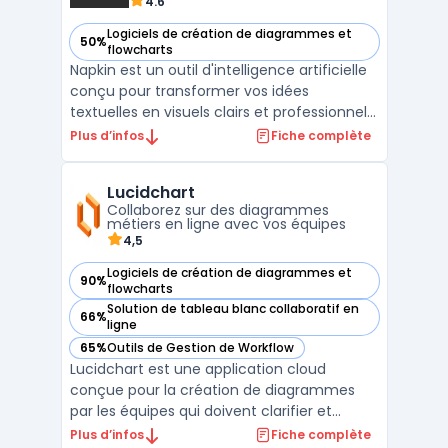
4.6
Logiciels de création de diagrammes et
50%
— voir Napkin dans cette catégorie
flowcharts
Napkin est un outil d'intelligence artificielle
conçu pour transformer vos idées
textuelles en visuels clairs et professionnels.
Cette solution innovante permet aux
Plus d’infos
Fiche complète
utilisateurs de gagner en efficacité en
automatisant la création de diagrammes,
Lucidchart
schémas ou mindmaps. Avec son interface
Collaborez sur des diagrammes
intuitive, Napk ...
métiers en ligne avec vos équipes
4,5
Logiciels de création de diagrammes et
90%
— voir Lucidchart dans cette catégorie
flowcharts
Solution de tableau blanc collaboratif en
66%
— voir Lucidchart dans cette catégorie
ligne
65%
Outils de Gestion de Workflow
— voir Lucidchart dans cette catégorie
Lucidchart est une application cloud
conçue pour la création de diagrammes
par les équipes qui doivent clarifier et
partager des processus à distance. Cette
Plus d’infos
Fiche complète