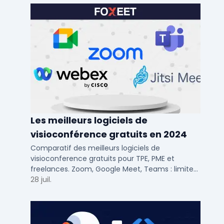
Les meilleurs logiciels de
visioconférence gratuits en 2024
Comparatif des meilleurs logiciels de
visioconference gratuits pour TPE, PME et
freelances. Zoom, Google Meet, Teams : limites,
participants, fonctions cles pour bien choisir.
28 juil.