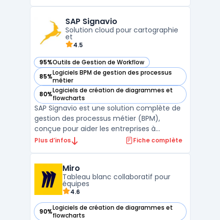
plateforme facilite la visualisation des flux
opérationnels des entreprises et la gestion
SAP Signavio
documentaire centralisée. Lucidchart
Solution cloud pour cartographie
s'adresse aux gr ...
et
4.5
95%
Outils de Gestion de Workflow
— voir SAP Signavio dans cette catégorie
Logiciels BPM de gestion des processus
85%
— voir SAP Signavio dans cette catégorie
métier
Logiciels de création de diagrammes et
80%
— voir SAP Signavio dans cette catégorie
flowcharts
SAP Signavio est une solution complète de
gestion des processus métier (BPM),
conçue pour aider les entreprises à
cartographier, analyser et optimiser leurs
Plus d’infos
Fiche complète
workflows opérationnels. Cette plateforme
offre une transparence totale sur les
Miro
processus métier, permettant d’identifier
Tableau blanc collaboratif pour
les inefficacités, de ...
équipes
4.6
Logiciels de création de diagrammes et
90%
— voir Miro dans cette catégorie
flowcharts