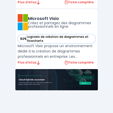
modélisation ou à la visualisation de leurs
Plus d’infos
Fiche complète
processus métier. Disponible depuis le cloud
ou en mode Data Center, Gliffy s’adresse
aux entreprises souhaitant standardiser la
Microsoft Visio
productio ...
Créez et partagez des diagrammes
professionnels en ligne
Logiciels de création de diagrammes et
82%
— voir Microsoft Visio dans cette catégorie
flowcharts
Microsoft Visio propose un environnement
dédié à la création de diagrammes
professionnels en entreprise. Les
organisations font souvent face à la
Plus d’infos
Fiche complète
complexité de la visualisation de processus,
de la documentation technique et du
partage d’informations métiers. Microsoft
Visio structure la production d ...