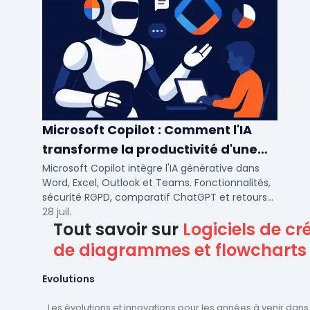
Microsoft Copilot : Comment l'IA
transforme la productivité d'une
PME/ETI ?
Microsoft Copilot intègre l'IA générative dans
Word, Excel, Outlook et Teams. Fonctionnalités,
sécurité RGPD, comparatif ChatGPT et retours
concrets pour PME et ETI françaises.
28 juil.
Tout savoir sur
Logiciels de cr
de diagrammes et flowcharts
Evolutions
Les évolutions et innovations pour les années à venir dans