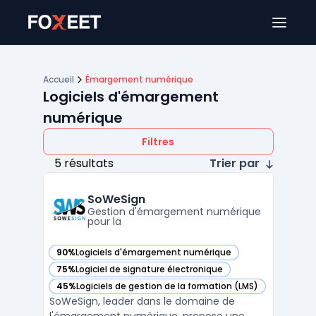
Ouver
Accueil
Émargement numérique
Logiciels d'émargement
numérique
Filtres
5 résultats
Trier par
SoWeSign
Gestion d'émargement numérique
pour la
90%
Logiciels d'émargement numérique
— voir SoWeSign dans cette catégorie
75%
Logiciel de signature électronique
— voir SoWeSign dans cette catégorie
45%
Logiciels de gestion de la formation (LMS)
— voir SoWeSign dans cette catégorie
SoWeSign, leader dans le domaine de