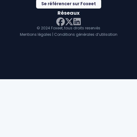
Se référencer sur Foxeet
Réseaux
© 2024 Foxeet, tous droits reservés
LinkedIn
Facebook
Twitter X
Mentions légales
|
Conditions générales d’utilisation