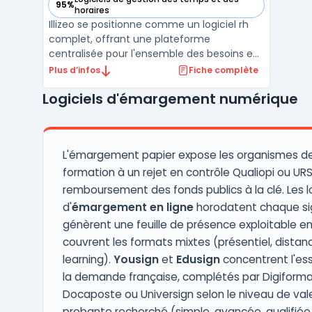
95%
— voir Illizeo dans cette catégorie
horaires
Illizeo se positionne comme un logiciel rh
complet, offrant une plateforme
centralisée pour l'ensemble des besoins en
ressources humaines. Conçu par l'éditeur
Plus d’infos
Fiche complète
suisse Illizeo Cloud Solutions, ce logiciel sirh
Logiciels d'émargement numérique
est entièrement basé sur le cloud et vise à
simplifier les processus pour les entreprises
de ...
L'émargement papier expose les organismes d
formation à un rejet en contrôle Qualiopi ou UR
remboursement des fonds publics à la clé. Les lo
d'
émargement en ligne
horodatent chaque si
génèrent une feuille de présence exploitable en
couvrent les formats mixtes (présentiel, distanci
learning).
Yousign
et
Edusign
concentrent l'ess
la demande française, complétés par Digiforma
Docaposte ou Universign selon le niveau de val
probante recherché (simple, avancée, qualifiée