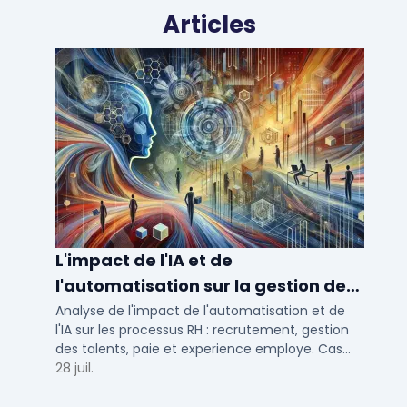
Articles
L'impact de l'IA et de
l'automatisation sur la gestion des
talents RH
Analyse de l'impact de l'automatisation et de
l'IA sur les processus RH : recrutement, gestion
des talents, paie et experience employe. Cas
concrets pour TPE, PME et ETI en 2026.
28 juil.