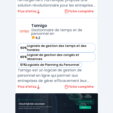
l'émargement numérique, propose une
solution révolutionnaire pour les entreprises
et les organismes de formation. Cette
Plus d’infos
Fiche complète
plateforme innovante est conçue pour
transformer la gestion de l'assiduité, en
Tamigo
offrant une digitalisation complète des
Gestionnaire de temps et de
processus d'émargement. E ...
personnel en
4,2
Logiciels de gestion des temps et des
90%
— voir Tamigo dans cette catégorie
horaires
Logiciel de gestion des congés et
65%
— voir Tamigo dans cette catégorie
absences
51%
Logiciels de Planning du Personnel
— voir Tamigo dans cette catégorie
Tamigo est un logiciel de gestion de
personnel en ligne qui permet aux
entreprises de gérer efficacement leur
personnel, leurs horaires de travail, leurs
Plus d’infos
Fiche complète
absences et leurs salaires. Il est conçu pour
aider les entreprises à optimiser leur gestion
des ressources humaines et à améliorer
leur productiv ...