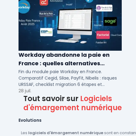
Workday abandonne la paie en
France : quelles alternatives
logicielles pour 2026 ?
Fin du module paie Workday en France.
Comparatif Cegid, Silae, PayFit, Nibelis : risques
URSSAF, checklist migration 6 étapes et
calendrier 2026 pour PME/ETI.
28 juil.
Tout savoir sur
Logiciels
d'émargement numérique
Evolutions
Les
logiciels d'émargement numérique
sont en constant