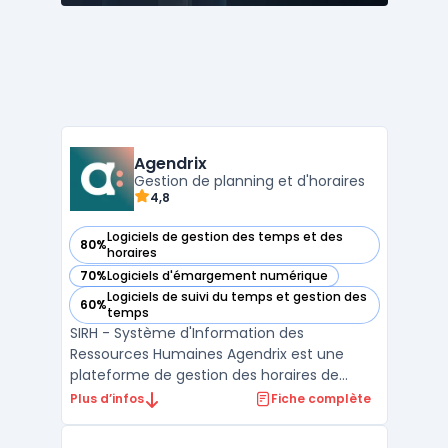
Agendrix
Gestion de planning et d'horaires
4,8
Logiciels de gestion des temps et des
80%
— voir Agendrix dans cette catégorie
horaires
70%
Logiciels d'émargement numérique
— voir Agendrix dans cette catégorie
Logiciels de suivi du temps et gestion des
60%
— voir Agendrix dans cette catégorie
temps
SIRH - Système d'Information des
Ressources Humaines Agendrix est une
plateforme de gestion des horaires de
travail et des plannings d'employés. Cet
Plus d’infos
Fiche complète
outil permet aux employeurs de créer des
calendriers personnalisés et aux employés