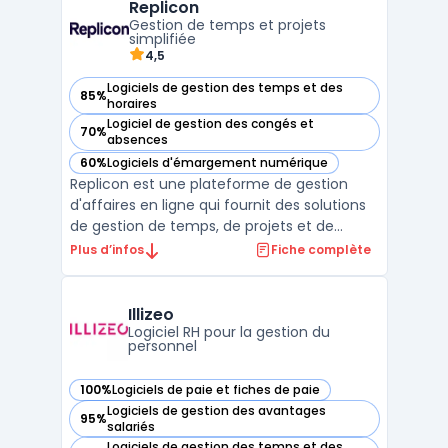
Replicon
de visualiser leur emploi du temps en
Gestion de temps et projets
temps réel. Agendrix offre éga ...
simplifiée
4,5
Logiciels de gestion des temps et des
85%
— voir Replicon dans cette catégorie
horaires
Logiciel de gestion des congés et
70%
— voir Replicon dans cette catégorie
absences
60%
Logiciels d'émargement numérique
— voir Replicon dans cette catégorie
Replicon est une plateforme de gestion
d'affaires en ligne qui fournit des solutions
de gestion de temps, de projets et de
feuilles de temps. Elle permet à ses
Plus d’infos
Fiche complète
utilisateurs de suivre les heures travaillées,
de gérer les feuilles de temps, de planifier
et de suivre les projets, ainsi que d'analyser l
Illizeo
...
Logiciel RH pour la gestion du
personnel
100%
Logiciels de paie et fiches de paie
— voir Illizeo dans cette catégorie
Logiciels de gestion des avantages
95%
— voir Illizeo dans cette catégorie
salariés
Logiciels de gestion des temps et des