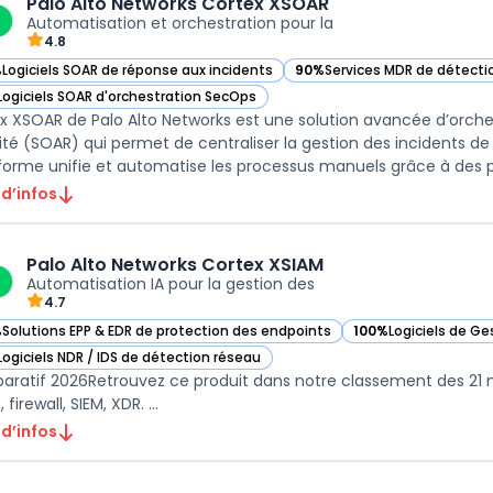
Palo Alto Networks Cortex XSOAR
Automatisation et orchestration pour la
4.8
%
Logiciels SOAR de réponse aux incidents
90%
Services MDR de détect
ir Palo Alto Networks Cortex XSOAR dans cette catégorie
— voir Palo Alto Networks Co
Logiciels SOAR d'orchestration SecOps
ir Palo Alto Networks Cortex XSOAR dans cette catégorie
x XSOAR de Palo Alto Networks est une solution avancée d’orche
ité (SOAR) qui permet de centraliser la gestion des incidents de
forme unifie et automatise les processus manuels grâce à des pl
 d’infos
Palo Alto Networks Cortex XSIAM
Automatisation IA pour la gestion des
4.7
%
Solutions EPP & EDR de protection des endpoints
100%
Logiciels de Ge
ir Palo Alto Networks Cortex XSIAM dans cette catégorie
— voir Palo Alto Net
Logiciels NDR / IDS de détection réseau
ir Palo Alto Networks Cortex XSIAM dans cette catégorie
ratif 2026Retrouvez ce produit dans notre classement des 21 mei
 firewall, SIEM, XDR. ...
 d’infos