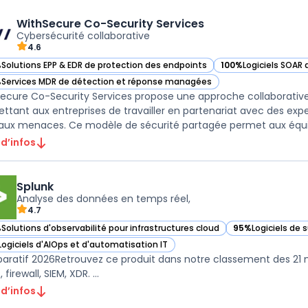
WithSecure Co-Security Services
Cybersécurité collaborative
4.6
%
Solutions EPP & EDR de protection des endpoints
100%
Logiciels SOAR 
ir WithSecure Co-Security Services dans cette catégorie
— voir WithSecure Co
%
Services MDR de détection et réponse managées
ir WithSecure Co-Security Services dans cette catégorie
ecure Co-Security Services propose une approche collaborative
ttant aux entreprises de travailler en partenariat avec des expe
aux menaces. Ce modèle de sécurité partagée permet aux équip
 d’infos
Splunk
Analyse des données en temps réel,
4.7
%
Solutions d'observabilité pour infrastructures cloud
95%
Logiciels de 
ir Splunk dans cette catégorie
— voir Splunk dan
Logiciels d'AIOps et d'automatisation IT
ir Splunk dans cette catégorie
ratif 2026Retrouvez ce produit dans notre classement des 21 mei
 firewall, SIEM, XDR. ...
 d’infos