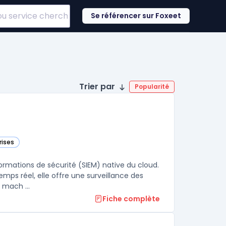
Se référencer sur Foxeet
Trier par
Popularité
rises
s cette catégorie
ormations de sécurité (SIEM) native du cloud.
ps réel, elle offre une surveillance des
 mach ...
Fiche complète