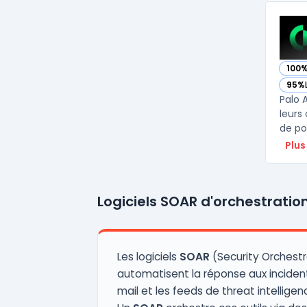
100
— vo
95%
— vo
Palo 
leurs
de po
Plus
Logiciels SOAR d'orchestrati
Les logiciels
SOAR
(Security Orchestr
automatisent la réponse aux incidents
mail et les feeds de threat intellige