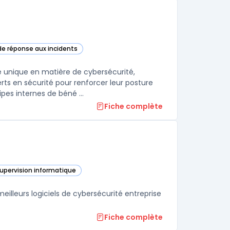
de réponse aux incidents
-Security Services dans cette catégorie
 unique en matière de cybersécurité,
rts en sécurité pour renforcer leur posture
es internes de béné ...
Fiche complète
supervision informatique
s cette catégorie
lleurs logiciels de cybersécurité entreprise
Fiche complète