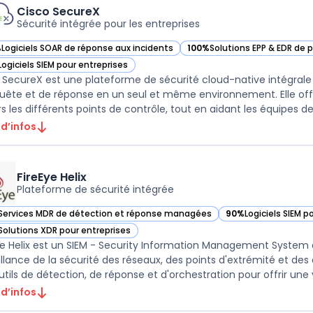
Cisco SecureX
Sécurité intégrée pour les entreprises
%
Logiciels SOAR de réponse aux incidents
100%
Solutions EPP & EDR de 
ir Cisco SecureX dans cette catégorie
— voir Cisco SecureX dans ce
Logiciels SIEM pour entreprises
ir Cisco SecureX dans cette catégorie
 SecureX est une plateforme de sécurité cloud-native intégrale q
uête et de réponse en un seul et même environnement. Elle offr
 d’infos
FireEye Helix
Plateforme de sécurité intégrée
Services MDR de détection et réponse managées
90%
Logiciels SIEM p
r FireEye Helix dans cette catégorie
— voir FireEye Helix
Solutions XDR pour entreprises
r FireEye Helix dans cette catégorie
Helix est un SIEM - Security Information Management System de nouvelle génération qui unifie la
illance de la sécurité des réseaux, des points d'extrémité et de
tils de détection, de réponse et d'orchestration pour offrir une visi
 d’infos