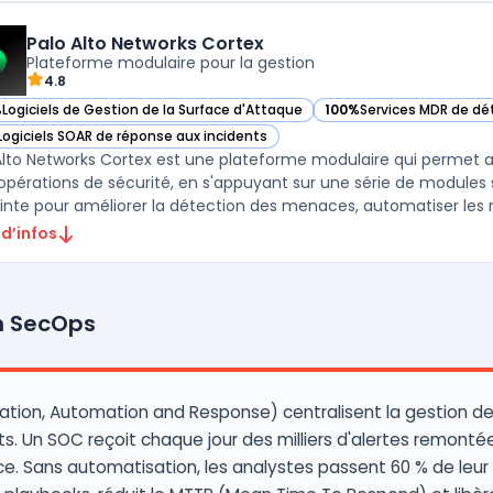
Palo Alto Networks Cortex
Plateforme modulaire pour la gestion
4.8
%
Logiciels de Gestion de la Surface d'Attaque
100%
Services MDR de d
ir Palo Alto Networks Cortex dans cette catégorie
— voir Palo Alto Network
Logiciels SOAR de réponse aux incidents
ir Palo Alto Networks Cortex dans cette catégorie
Alto Networks Cortex est une plateforme modulaire qui permet a
 opérations de sécurité, en s'appuyant sur une série de modules sp
inte pour améliorer la détection des menaces, automatiser les ré
 d’infos
on SecOps
ation, Automation and Response) centralisent la gestion des
. Un SOC reçoit chaque jour des milliers d'alertes remontées 
nce. Sans automatisation, les analystes passent 60 % de leur