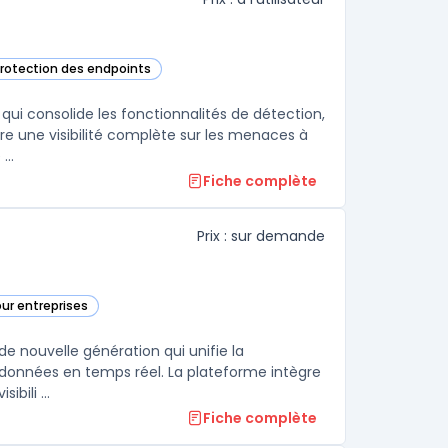
protection des endpoints
tte catégorie
ui consolide les fonctionnalités de détection,
e une visibilité complète sur les menaces à
travers les différents points de contrôle, tout en aidant les équipes de ...
Fiche complète
Prix : sur demande
our entreprises
 dans cette catégorie
s données en temps réel. La plateforme intègre
bili ...
Fiche complète