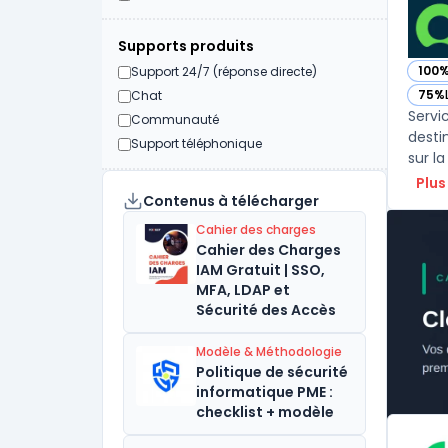
Supports produits
100
Support 24/7 (réponse directe)
— vo
75%
Chat
— vo
Servi
Communauté
desti
Support téléphonique
sur la
Plus
Contenus à télécharger
Cahier des charges
Cahier des Charges
IAM Gratuit | SSO,
MFA, LDAP et
Sécurité des Accès
Modèle & Méthodologie
Politique de sécurité
informatique PME :
checklist + modèle