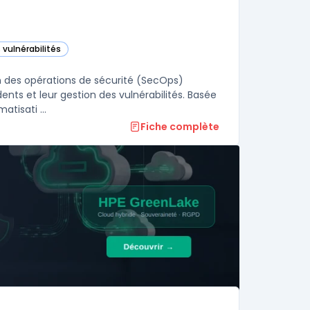
 vulnérabilités
perations (SecOps) dans cette catégorie
n des opérations de sécurité (SecOps)
nts et leur gestion des vulnérabilités. Basée
atisati ...
Fiche complète