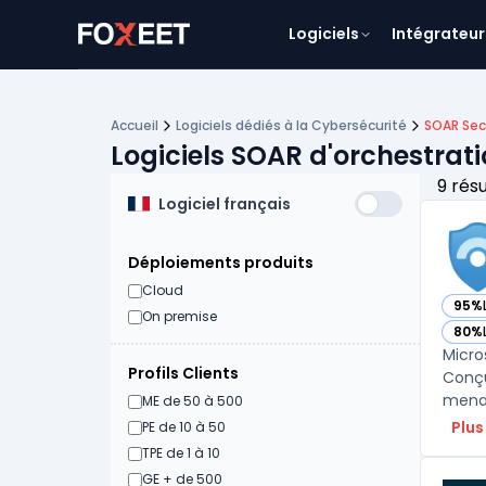
Logiciels
Intégrateur
Accueil
Logiciels dédiés à la Cybersécurité
SOAR Se
Logiciels SOAR d'orchestrat
9 rés
Logiciel français
Déploiements produits
Cloud
95%
— vo
On premise
80%
— vo
Micro
Profils Clients
Conçu
menac
ME de 50 à 500
Plus
PE de 10 à 50
TPE de 1 à 10
GE + de 500