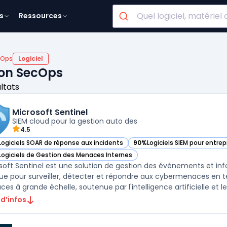
s
Ressources
cOps
Logiciel
ion SecOps
ultats
Microsoft Sentinel
SIEM cloud pour la gestion auto des
4.5
Logiciels SOAR de réponse aux incidents
90%
Logiciels SIEM pour entrep
ir Microsoft Sentinel dans cette catégorie
— voir Microsoft Sentinel dan
Logiciels de Gestion des Menaces Internes
ir Microsoft Sentinel dans cette catégorie
soft Sentinel est une solution de gestion des événements et inf
e pour surveiller, détecter et répondre aux cybermenaces en tem
es à grande échelle, soutenue par l'intelligence artificielle et le
 d’infos