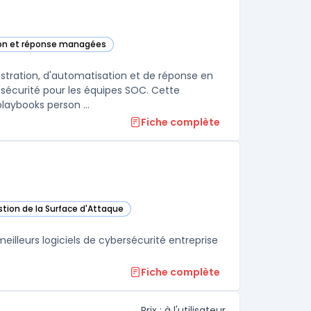
ion et réponse managées
rtex XSOAR dans cette catégorie
stration, d'automatisation et de réponse en
 sécurité pour les équipes SOC. Cette
aybooks person ...
Fiche complète
stion de la Surface d'Attaque
works Cortex XSIAM dans cette catégorie
lleurs logiciels de cybersécurité entreprise
Fiche complète
Prix : à l'utilisateur