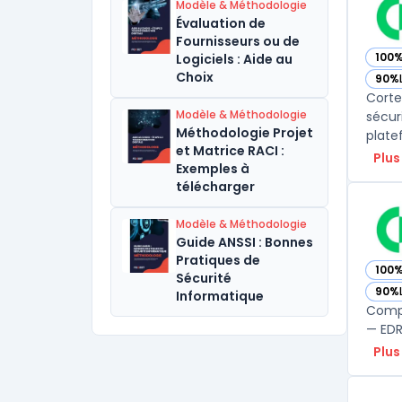
Modèle & Méthodologie
Évaluation de
Fournisseurs ou de
100
Logiciels : Aide au
— vo
Choix
90%
— vo
Corte
Modèle & Méthodologie
sécur
Méthodologie Projet
plate
et Matrice RACI :
Plus
Exemples à
télécharger
Modèle & Méthodologie
Guide ANSSI : Bonnes
Pratiques de
100
— vo
Sécurité
90%
Informatique
— vo
Compa
— EDR,
Plus