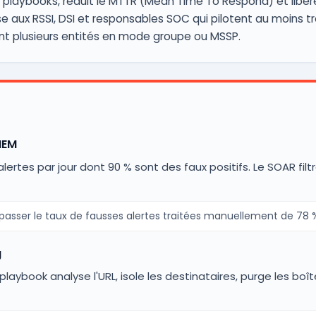
s playbooks, réduit le MTTR (Mean Time To Respond) et libère
 aux RSSI, DSI et responsables SOC qui pilotent au moins tro
ent plusieurs entités en mode groupe ou MSSP.
IEM
ertes par jour dont 90 % sont des faux positifs. Le SOAR filtr
asser le taux de fausses alertes traitées manuellement de 78 % 
g
playbook analyse l'URL, isole les destinataires, purge les b