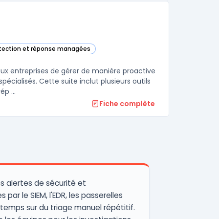
étection et réponse managées
s Cortex dans cette catégorie
ux entreprises de gérer de manière proactive
écialisés. Cette suite inclut plusieurs outils
p ...
Fiche complète
 alertes de sécurité et
par le SIEM, l'EDR, les passerelles
 temps sur du triage manuel répétitif.