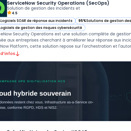
ServiceNow Security Operations (SecOps)
Solution de gestion des incidents et
4.5
%
Logiciels SOAR de réponse aux incidents
95%
Solutions de gestion des
ir ServiceNow Security Operations (SecOps) dans cette catégorie
— voir ServiceNow Security O
Logiciels de gestion des risques cybersécurité
ir ServiceNow Security Operations (SecOps) dans cette catégorie
ceNow Security Operations est une solution complète de gestio
née aux entreprises cherchant à améliorer leur réponse aux incide
 Now Platform, cette solution repose sur l'orchestration et l'autom
 d’infos