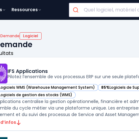
s
Ressources
ls Demande
Logiciel
a Demande
ultats
IFS Applications
Pilotez l’ensemble de vos processus ERP sur une seule plate
Logiciels WMS (Warehouse Management System)
85%
Logiciels de S
r IFS Applications dans cette catégorie
— voir IFS Applicati
Logiciels de gestion des stocks (WMS)
r IFS Applications dans cette catégorie
pplications centralise la gestion opérationnelle, financière et ad
emble du cycle métier via une plateforme unique. Les entreprises
gnement et du suivi des processus de Service and Asset Manageme
 d’infos