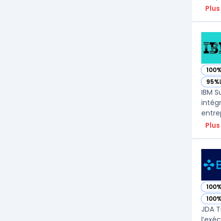
Plus
100
— vo
95%
— vo
IBM S
intég
entre
Plus
100
— vo
100
— vo
JDA T
l’exé