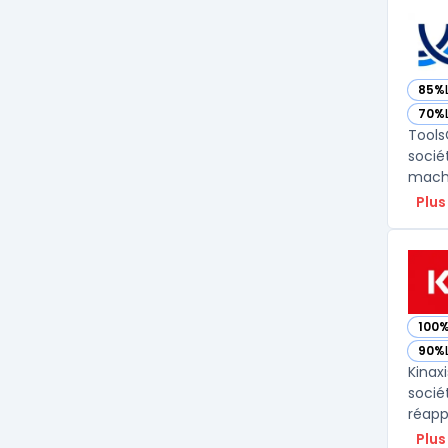
85%
— vo
70%
— vo
Tools
socié
machi
Plus
100
— voi
90%
— voi
Kinax
socié
réapp
Plus