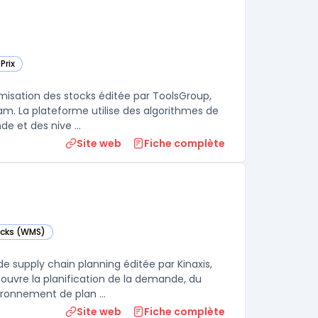
Prix
tégorie
isation des stocks éditée par ToolsGroup,
m. La plateforme utilise des algorithmes de
e et des nive ...
Site web
Fiche complète
tocks (WMS)
rie
 supply chain planning éditée par Kinaxis,
uvre la planification de la demande, du
ronnement de plan ...
Site web
Fiche complète