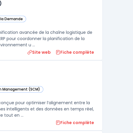
)
de la Demande
rie
g and Optimization (SAP APO) dans cette catégorie
rie
fication avancée de la chaîne logistique de
P pour coordonner la planification de la
vironnement u ...
Site web
Fiche complète
ain Management (SCM)
and Supply Planning dans cette catégorie
onçue pour optimiser l’alignement entre la
es intelligents et des données en temps réel,
cette plateforme permet de planifier les besoins de manière proactive tout en ...
Fiche complète