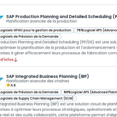
SAP Production Planning and Detailed Scheduling (
Planification avancée de la production
Logiciels GPAO pour la gestion de production
75%
Logiciel APS (Advan
ir SAP Production Planning and Detailed Scheduling (PP/DS) dans cette c
— voir SAP Production Pl
Logiciels de Prévision de la Demande
ir SAP Production Planning and Detailed Scheduling (PP/DS) dans cette c
roduction Planning and Detailed Scheduling (PP/DS) est une sol
optimiser la planification de la production et l'ordonnancement dé
prises à gérer efficacement leurs processus de fabrication compl
 d’infos
SAP Integrated Business Planning (IBP)
Planification avancée des chaînes
4.8
Logiciels de Prévision de la Demande
90%
Logiciel APS (Advanced Plan
ir SAP Integrated Business Planning (IBP) dans cette catégorie
— voir SAP Integrated Business P
Logiciels de Supply Chain Management (SCM)
ir SAP Integrated Business Planning (IBP) dans cette catégorie
ntegrated Business Planning (IBP) est une solution cloud de plan
prises à optimiser leurs processus stratégiques, opérationnels e
 réel et des outils collaboratifs, cette plateforme permet d’align