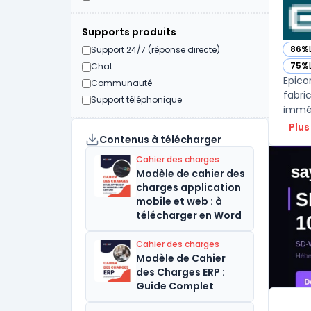
Supports produits
86%
Support 24/7 (réponse directe)
— voi
75%
Chat
— voi
Epico
Communauté
fabric
Support téléphonique
imméd
Plus
Contenus à télécharger
Cahier des charges
Modèle de cahier des
charges application
mobile et web : à
télécharger en Word
Cahier des charges
Modèle de Cahier
des Charges ERP :
Guide Complet