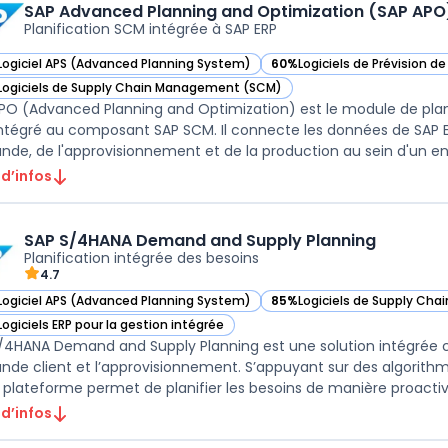
SAP Advanced Planning and Optimization (SAP APO
Planification SCM intégrée à SAP ERP
Logiciel APS (Advanced Planning System)
60%
Logiciels de Prévision 
ir SAP Advanced Planning and Optimization (SAP APO) dans cette catégo
— voir SAP Advanced Plannin
Logiciels de Supply Chain Management (SCM)
ir SAP Advanced Planning and Optimization (SAP APO) dans cette catégo
PO (Advanced Planning and Optimization) est le module de plani
intégré au composant SAP SCM. Il connecte les données de SAP ER
de, de l'approvisionnement et de la production au sein d'un en
 d’infos
SAP S/4HANA Demand and Supply Planning
Planification intégrée des besoins
4.7
Logiciel APS (Advanced Planning System)
85%
Logiciels de Supply Ch
ir SAP S/4HANA Demand and Supply Planning dans cette catégorie
— voir SAP S/4HANA Demand 
Logiciels ERP pour la gestion intégrée
ir SAP S/4HANA Demand and Supply Planning dans cette catégorie
/4HANA Demand and Supply Planning est une solution intégrée c
de client et l’approvisionnement. S’appuyant sur des algorithm
 d’infos