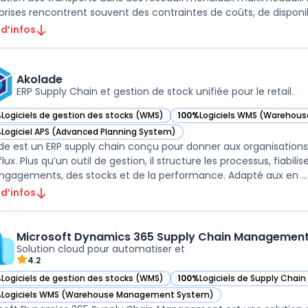
prises rencontrent souvent des contraintes de coûts, de disponibi
 d’infos
Akolade
ERP Supply Chain et gestion de stock unifiée pour le retail.
%
Logiciels de gestion des stocks (WMS)
100%
Logiciels WMS (Wareho
ir Akolade dans cette catégorie
— voir Akolade dans cette cat
%
Logiciel APS (Advanced Planning System)
ir Akolade dans cette catégorie
de est un ERP supply chain conçu pour donner aux organisations
flux. Plus qu’un outil de gestion, il structure les processus, fiabi
ngagements, des stocks et de la performance. Adapté aux en ...
 d’infos
Microsoft Dynamics 365 Supply Chain Managemen
Solution cloud pour automatiser et
4.2
%
Logiciels de gestion des stocks (WMS)
100%
Logiciels de Supply Cha
ir Microsoft Dynamics 365 Supply Chain Management dans cette catégo
— voir Microsoft Dynamics 36
%
Logiciels WMS (Warehouse Management System)
ir Microsoft Dynamics 365 Supply Chain Management dans cette catégo