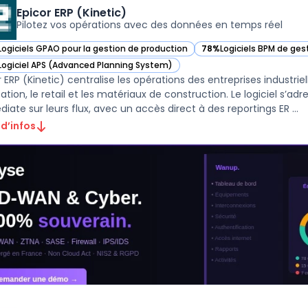
Epicor ERP (Kinetic)
Pilotez vos opérations avec des données en temps réel
Logiciels GPAO pour la gestion de production
78%
Logiciels BPM de ges
r Epicor ERP (Kinetic) dans cette catégorie
— voir Epicor ERP (Kineti
Logiciel APS (Advanced Planning System)
r Epicor ERP (Kinetic) dans cette catégorie
r ERP (Kinetic) centralise les opérations des entreprises industrie
ation, le retail et les matériaux de construction. Le logiciel s’ad
iate sur leurs flux, avec un accès direct à des reportings ER ...
 d’infos