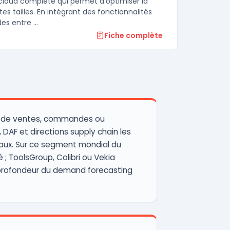
loud complète qui permet d'optimiser la
s tailles. En intégrant des fonctionnalités
es entre ...
Fiche complète
urs de ventes, commandes ou
 DAF et directions supply chain les
onaux. Sur ce segment mondial du
é ; ToolsGroup, Colibri ou Vekia
), profondeur du demand forecasting