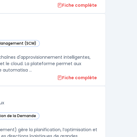
Fiche complète
n Management (SCM)
tte catégorie
chaînes d'approvisionnement intelligentes,
e et le cloud. La plateforme permet aux
 automatisa ...
Fiche complète
ux
ision de la Demande
s cette catégorie
nt) gère la planification, l’optimisation et
es directions logistiques de grandes