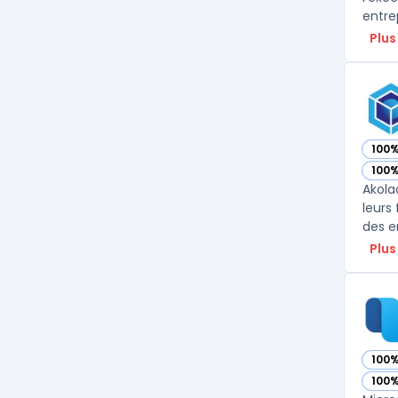
entre
Plus
100
— vo
100
— vo
Akola
leurs 
des e
Plus
100
— vo
100
— vo