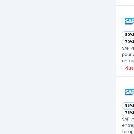
80%
— vo
70%
— vo
SAP P
pour 
entre
Plus
95%
— vo
75%
— vo
SAP I
entre
temps