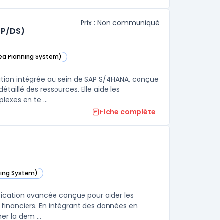
Prix : Non communiqué
PP/DS)
ced Planning System)
atégorie
anning and Detailed Scheduling (PP/DS) dans cette catégorie
atégorie
ution intégrée au sein de SAP S/4HANA, conçue
taillé des ressources. Elle aide les
exes en te ...
Fiche complète
ning System)
lanning (IBP) dans cette catégorie
ification avancée conçue pour aider les
t financiers. En intégrant des données en
er la dem ...