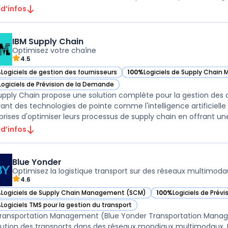
 d’infos
IBM Supply Chain
Optimisez votre chaîne
4.5
%
Logiciels de gestion des fournisseurs
100%
Logiciels de Supply Chai
ir IBM Supply Chain dans cette catégorie
— voir IBM Supply Chain dans ce
Logiciels de Prévision de la Demande
ir IBM Supply Chain dans cette catégorie
upply Chain propose une solution complète pour la gestion des 
rant des technologies de pointe comme l'intelligence artificiell
prises d'optimiser leurs processus de supply chain en offrant une
 d’infos
Blue Yonder
Optimisez la logistique transport sur des réseaux multimoda
4.6
%
Logiciels de Supply Chain Management (SCM)
100%
Logiciels de Prév
ir Blue Yonder dans cette catégorie
— voir Blue Yonder dan
%
Logiciels TMS pour la gestion du transport
ir Blue Yonder dans cette catégorie
ransportation Management (Blue Yonder Transportation Manageme
cution des transports dans des réseaux mondiaux multimodaux. L