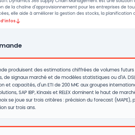
soft Dynamics 365 Supply Chain Management est une solution c
on de la chaîne d'approvisionnement pour les entreprises de toute
es, elle aide à améliorer la gestion des stocks, la planification d
 d’infos
Demande
mande produisent des estimations chiffrées de volumes fut
, de signaux marché et de modèles statistiques ou d'IA. DSI,
ction et capacités, d'un ETI de 200 M€ aux groupes internati
solutions, SAP IBP, Kinaxis et RELEX dominent le haut de march
hoix se joue sur trois critères : précision du forecast (MAPE
on sur trois ans.