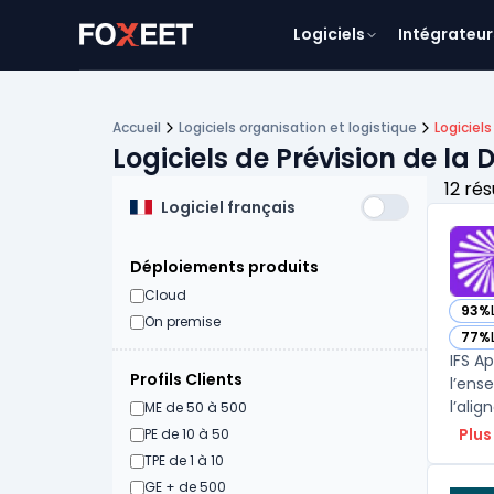
Logiciels
Intégrateur
Accueil
Logiciels organisation et logistique
Logicie
Logiciels de Prévision de l
12 rés
Logiciel français
Déploiements produits
Cloud
93%
— voi
On premise
77%
— voi
IFS A
Profils Clients
l’ens
l’ali
ME de 50 à 500
Plus
PE de 10 à 50
TPE de 1 à 10
GE + de 500