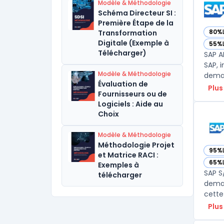
Modèle & Méthodologie
Schéma Directeur SI :
Première Étape de la
80%
Transformation
— vo
Digitale (Exemple à
55%
— vo
Télécharger)
SAP A
SAP, 
Modèle & Méthodologie
deman
Évaluation de
Plus
Fournisseurs ou de
Logiciels : Aide au
Choix
Modèle & Méthodologie
Méthodologie Projet
95%
— vo
et Matrice RACI :
65%
Exemples à
— vo
SAP S
télécharger
deman
Plus