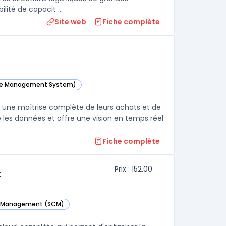
lité de capacit ...
Site web
Fiche complète
use Management System)
égorie
 une maîtrise complète de leurs achats et de
lise les données et offre une vision en temps réel
Fiche complète
Prix : 152.00
t
in Management (SCM)
rie
5 Supply Chain Management dans cette catégorie
rie