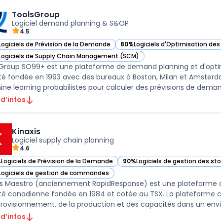
ToolsGroup
Logiciel demand planning & S&OP
4.5
Logiciels de Prévision de la Demande
80%
Logiciels d'Optimisation des 
ir ToolsGroup dans cette catégorie
— voir ToolsGroup dans cette ca
Logiciels de Supply Chain Management (SCM)
ir ToolsGroup dans cette catégorie
Group SO99+ est une plateforme de demand planning et d'optim
té fondée en 1993 avec des bureaux à Boston, Milan et Amsterda
ne learning probabilistes pour calculer des prévisions de demand
 d’infos
Kinaxis
Logiciel supply chain planning
4.6
%
Logiciels de Prévision de la Demande
90%
Logiciels de gestion des s
r Kinaxis dans cette catégorie
— voir Kinaxis dans cette catégo
Logiciels de gestion de commandes
r Kinaxis dans cette catégorie
is Maestro (anciennement RapidResponse) est une plateforme de
té canadienne fondée en 1984 et cotée au TSX. La plateforme co
rovisionnement, de la production et des capacités dans un envi
 d’infos