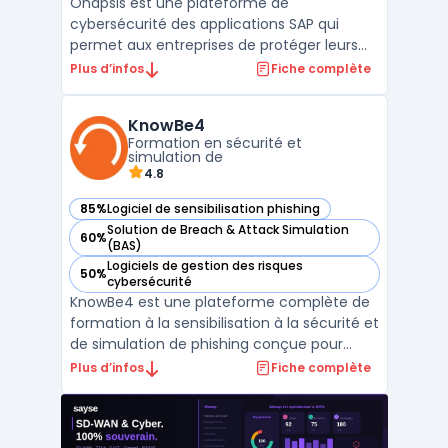
Onapsis est une plateforme de
cybersécurité des applications SAP qui
permet aux entreprises de protéger leurs
systèmes critiques contre les
Plus d’infos
Fiche complète
cybermenaces, les vulnérabilités et les
risques de conformité. Reconnue par SAP
KnowBe4
comme une application certifiée, la
Formation en sécurité et
solution offre une surveillance en temps
simulation de
rée ...
4.8
85%
Logiciel de sensibilisation phishing
— voir KnowBe4 dans cette catégorie
Solution de Breach & Attack Simulation
60%
— voir KnowBe4 dans cette catégorie
(BAS)
Logiciels de gestion des risques
50%
— voir KnowBe4 dans cette catégorie
cybersécurité
KnowBe4 est une plateforme complète de
formation à la sensibilisation à la sécurité et
de simulation de phishing conçue pour
aider les entreprises à se protéger contre
Plus d’infos
Fiche complète
les attaques de social engineering. Grâce à
sa vaste bibliothèque de contenus
interactifs, KnowBe4 propose des