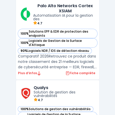
au sein des réseaux, des serveurs et des
Palo Alto Networks Cortex
applications.Grâce à une analyse des failles
XSIAM
...
Automatisation IA pour la gestion
des
4.7
Solutions EPP & EDR de protection des
100%
— voir Palo Alto Networks Cortex XSIAM dans cette catégori
endpoints
Logiciels de Gestion de la Surface
100%
— voir Palo Alto Networks Cortex XSIAM dans cette catégori
d'Attaque
90%
Logiciels NDR / IDS de détection réseau
— voir Palo Alto Networks Cortex XSIAM dans cette catégori
Comparatif 2026Retrouvez ce produit dans
notre classement des 21 meilleurs logiciels
de cybersécurité entreprise — EDR, firewall,
SIEM, XDR. ...
Plus d’infos
Fiche complète
Qualys
Solution de gestion des
vulnérabilités
4.7
100%
Solutions de gestion des vulnérabilités
— voir Qualys dans cette catégorie
Logiciels de Gestion de la Surface