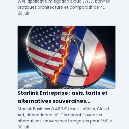
WAF applicatif, mitigation cloud L3/L7, bonnes
pratiques architecture et comparatif de 4
solutions testees par des DSI en 2025.
28 juil.
Starlink Entreprise : avis, tarifs et
alternatives souveraines
françaises 2026
Starlink Business à 460 €/mois : débits, Cloud
Act, dépendance US. Comparatif avec les
alternatives souveraines françaises pour PME et
ETI multi-sites. Avis terrain et critères de choix
30 juil.