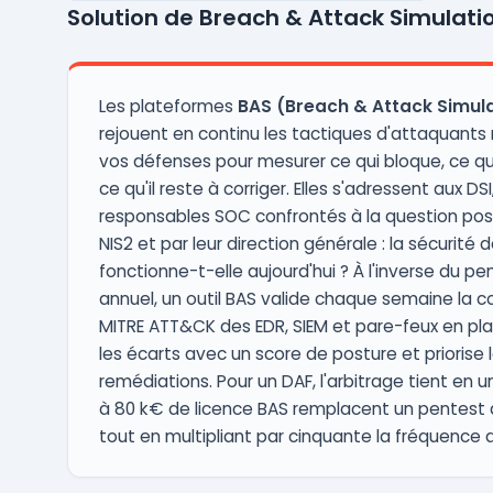
Solution de Breach & Attack Simulati
systèmes informatiques. Grâce à des outils
d'analyse des failles de sécurité et de d ...
Les plateformes
BAS (Breach & Attack Simul
rejouent en continu les tactiques d'attaquants 
vos défenses pour mesurer ce qui bloque, ce qu
ce qu'il reste à corriger. Elles s'adressent aux DSI
responsables SOC confrontés à la question pos
NIS2 et par leur direction générale : la sécurité
fonctionne-t-elle aujourd'hui ? À l'inverse du pe
annuel, un outil BAS valide chaque semaine la c
MITRE ATT&CK des EDR, SIEM et pare-feux en plac
les écarts avec un score de posture et priorise 
remédiations. Pour un DAF, l'arbitrage tient en un
à 80 k€ de licence BAS remplacent un pentest
tout en multipliant par cinquante la fréquence d