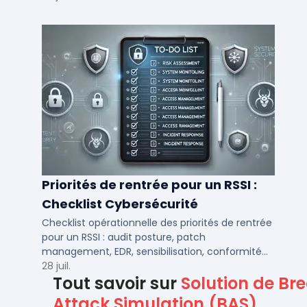
DSI.
Priorités de rentrée pour un RSSI :
Checklist Cybersécurité
Checklist opérationnelle des priorités de rentrée
pour un RSSI : audit posture, patch
management, EDR, sensibilisation, conformité
NIS2 et plan de continuité.
28 juil.
Tout savoir sur
Solution de Br
Attack Simulation (BAS)