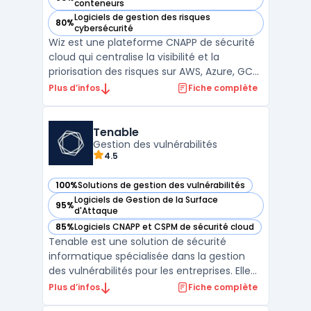
— voir Wiz dans cette catégorie
conteneurs
Logiciels de gestion des risques
80%
— voir Wiz dans cette catégorie
cybersécurité
Wiz est une plateforme CNAPP de sécurité
cloud qui centralise la visibilité et la
priorisation des risques sur AWS, Azure, GCP
et Kubernetes via une approche agentless
Plus d’infos
Fiche complète
et API-first. L’outil unifie CSPM (posture),
CWPP (workloads) et fonctions de
conformité afin de cartographier
Tenable
configurations, ident ...
Gestion des vulnérabilités
4.5
100%
Solutions de gestion des vulnérabilités
— voir Tenable dans cette catégorie
Logiciels de Gestion de la Surface
95%
— voir Tenable dans cette catégorie
d'Attaque
85%
Logiciels CNAPP et CSPM de sécurité cloud
— voir Tenable dans cette catégorie
Tenable est une solution de sécurité
informatique spécialisée dans la gestion
des vulnérabilités pour les entreprises. Elle
offre des outils permettant de surveiller,
Plus d’infos
Fiche complète
identifier et corriger les failles de sécurité