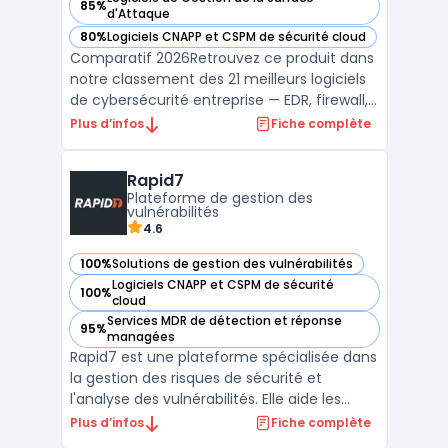
85%
— voir Qualys dans cette catégorie
d'Attaque
80%
Logiciels CNAPP et CSPM de sécurité cloud
— voir Qualys dans cette catégorie
Comparatif 2026Retrouvez ce produit dans
notre classement des 21 meilleurs logiciels
de cybersécurité entreprise — EDR, firewall,
SIEM, XDR. ...
Plus d’infos
Fiche complète
Rapid7
Plateforme de gestion des
vulnérabilités
4.6
100%
Solutions de gestion des vulnérabilités
— voir Rapid7 dans cette catégorie
Logiciels CNAPP et CSPM de sécurité
100%
— voir Rapid7 dans cette catégorie
cloud
Services MDR de détection et réponse
95%
— voir Rapid7 dans cette catégorie
managées
Rapid7 est une plateforme spécialisée dans
la gestion des risques de sécurité et
l'analyse des vulnérabilités. Elle aide les
entreprises à identifier, évaluer et corriger
Plus d’infos
Fiche complète
les failles de sécurité sur leurs réseaux et