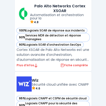
vulnérabilités. Basée sur la Now Platform,
Palo Alto Networks Cortex
cette solution repose sur l'orchestration et
XSOAR
l'automatisati ...
Automatisation et orchestration
pour la
4.8
100%
Logiciels SOAR de réponse aux incidents
— voir Palo Alto Networks Cortex XSOAR dans cette catégor
Services MDR de détection et réponse
90%
— voir Palo Alto Networks Cortex XSOAR dans cette catégor
managées
90%
Logiciels SOAR d'orchestration SecOps
— voir Palo Alto Networks Cortex XSOAR dans cette catégor
Cortex XSOAR de Palo Alto Networks est une
solution avancée d’orchestration,
d'automatisation et de réponse en sécurité
(SOAR) qui permet de centraliser la gestion
Plus d’infos
Fiche complète
des incidents de sécurité pour les équipes
SOC. Cette plateforme unifie et
automatise les processus manuels grâce à
Wiz
des playbooks person ...
Sécurité cloud unifiée avec CNAPP
4.6
95%
Logiciels CNAPP et CSPM de sécurité cloud
— voir Wiz dans cette catégorie
Logiciels CNAPP pour la sécurité des
90%