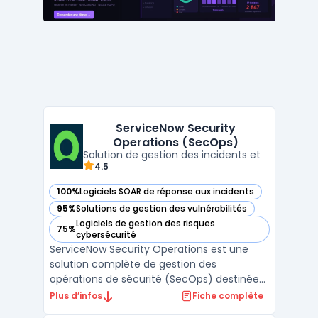
programmes de formati ...
ServiceNow Security
Operations (SecOps)
Solution de gestion des incidents et
4.5
100%
Logiciels SOAR de réponse aux incidents
— voir ServiceNow Security Operations (SecOps) dans cette
95%
Solutions de gestion des vulnérabilités
— voir ServiceNow Security Operations (SecOps) dans cette
Logiciels de gestion des risques
75%
— voir ServiceNow Security Operations (SecOps) dans cette
cybersécurité
ServiceNow Security Operations est une
solution complète de gestion des
opérations de sécurité (SecOps) destinée
aux entreprises cherchant à améliorer leur
Plus d’infos
Fiche complète
réponse aux incidents et leur gestion des