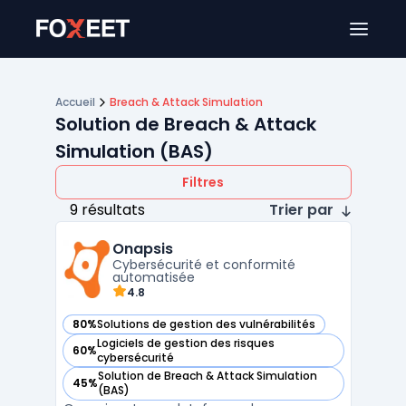
Ouver
Accueil
Breach & Attack Simulation
Solution de Breach & Attack
Simulation (BAS)
Filtres
9 résultats
Trier par
Onapsis
Cybersécurité et conformité
automatisée
4.8
80%
Solutions de gestion des vulnérabilités
— voir Onapsis dans cette catégorie
Logiciels de gestion des risques
60%
— voir Onapsis dans cette catégorie
cybersécurité
Solution de Breach & Attack Simulation
45%
— voir Onapsis dans cette catégorie
(BAS)