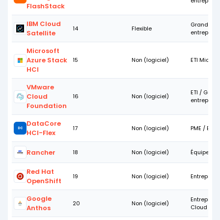
entreprise
FlashStack
IBM Cloud
Grandes
14
Flexible
Satellite
entreprise
Microsoft
Azure Stack
15
Non (logiciel)
ETI Micros
HCI
VMware
ETI / Gran
Cloud
16
Non (logiciel)
entrepris
Foundation
DataCore
17
Non (logiciel)
PME / ETI
DC
HCI-Flex
Rancher
18
Non (logiciel)
Équipes D
Red Hat
19
Non (logiciel)
Entrepris
OpenShift
Google
Entreprise
20
Non (logiciel)
Anthos
Cloud