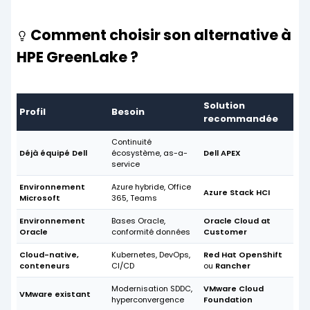
Comment choisir son alternative à
HPE GreenLake ?
Solution
Profil
Besoin
recommandée
Continuité
Déjà équipé Dell
écosystème, as-a-
Dell APEX
service
Environnement
Azure hybride, Office
Azure Stack HCI
Microsoft
365, Teams
Environnement
Bases Oracle,
Oracle Cloud at
Oracle
conformité données
Customer
Cloud-native,
Kubernetes, DevOps,
Red Hat OpenShift
conteneurs
CI/CD
ou
Rancher
Modernisation SDDC,
VMware Cloud
VMware existant
hyperconvergence
Foundation