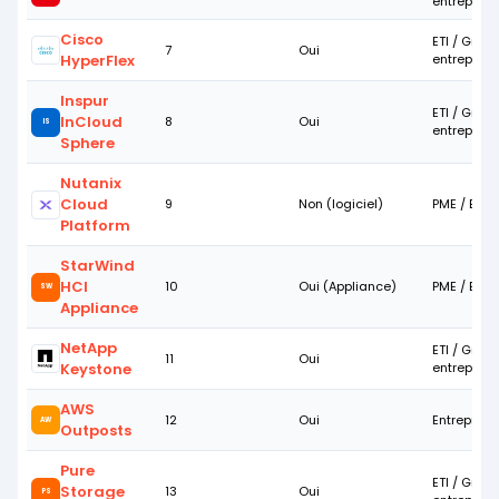
entreprise
Cisco
ETI / Gran
7
Oui
HyperFlex
entreprise
Inspur
ETI / Gran
InCloud
8
Oui
IS
entreprise
Sphere
Nutanix
Cloud
9
Non (logiciel)
PME / ETI
Platform
StarWind
HCI
10
Oui (Appliance)
PME / ETI
SW
Appliance
NetApp
ETI / Gran
11
Oui
Keystone
entreprise
AWS
12
Oui
Entrepris
AW
Outposts
Pure
ETI / Gran
Storage
13
Oui
PS