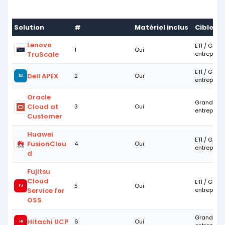
Solution
#
Matériel inclus
Cible
Lenovo
ETI / Gran
1
Oui
TruScale
entreprise
ETI / Gran
Dell APEX
2
Oui
DA
entreprise
Oracle
Grandes
Cloud at
3
Oui
entreprise
Customer
Huawei
ETI / Gran
FusionClou
4
Oui
entreprise
d
Fujitsu
Cloud
ETI / Gran
5
Oui
FJ
Service for
entreprise
OSS
Grandes
Hitachi UCP
6
Oui
HI