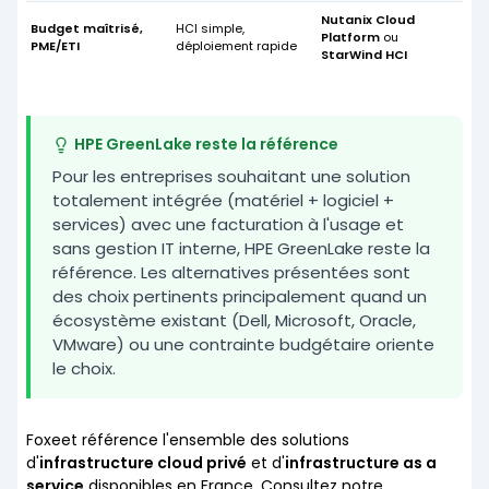
Nutanix Cloud
Budget maîtrisé,
HCI simple,
Platform
ou
PME/ETI
déploiement rapide
StarWind HCI
HPE GreenLake reste la référence
Pour les entreprises souhaitant une solution
totalement intégrée (matériel + logiciel +
services) avec une facturation à l'usage et
sans gestion IT interne, HPE GreenLake reste la
référence. Les alternatives présentées sont
des choix pertinents principalement quand un
écosystème existant (Dell, Microsoft, Oracle,
VMware) ou une contrainte budgétaire oriente
le choix.
Foxeet référence l'ensemble des solutions
d'
infrastructure cloud privé
et d'
infrastructure as a
service
disponibles en France. Consultez notre