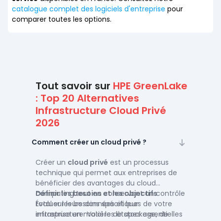
catalogue complet des logiciels d'entreprise
pour
comparer toutes les options.
Tout savoir sur
HPE GreenLake
: Top 20 Alternatives
Infrastructure Cloud Privé
2026
Comment créer un cloud privé ?
Créer un
cloud privé
est un processus
technique qui permet aux entreprises de
bénéficier des avantages du cloud
computing tout en conservant un contrôle
Définir les besoins et les objectifs
total sur leurs données et leur
Évaluer les besoins spécifiques de votre
infrastructure. Voici les étapes essentielles
entreprise en matière de stockage, de