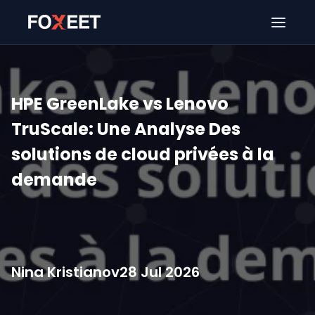
Ouver
HPE GreenLake vs Lenovo
TruScale: Une Analyse Des
solutions de cloud privées à la
demande
Nina Kristianov
28 Jul 2026