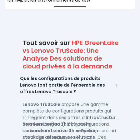
les PME et les environnements de test.
Tout savoir sur
HPE GreenLake
vs Lenovo TruScale: Une
Analyse Des solutions de
cloud privées à la demande
Quelles configurations de produits
Lenovo font partie de l'ensemble des
offres Lenovo Truscale ?
Lenovo TruScale
propose une gamme
complète de configurations produits qui
s'intègrent dans ses offres d'
Infrastructure
as a Service (IaaS)
Serveurs Lenovo ThinkSystem
. Ces configurations
:
couvrent les besoins en
Les
serveurs Lenovo ThinkSystem
serveurs
,
sont au
stockage
cœur des offres Lenovo TruScale. Ces
,
réseaux
, et
solutions