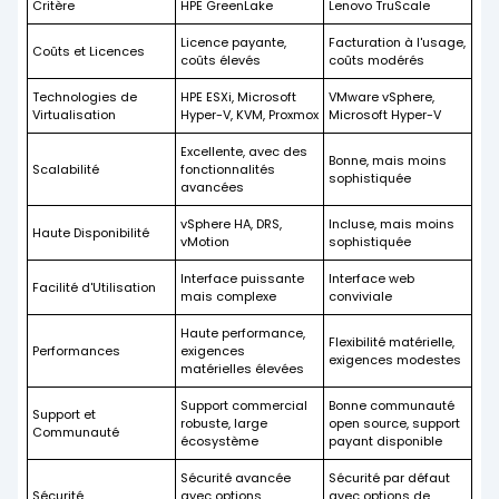
Critère
HPE GreenLake
Lenovo TruScale
Licence payante,
Facturation à l'usage,
Coûts et Licences
coûts élevés
coûts modérés
Technologies de
HPE ESXi, Microsoft
VMware vSphere,
Virtualisation
Hyper-V, KVM, Proxmox
Microsoft Hyper-V
Excellente, avec des
Bonne, mais moins
Scalabilité
fonctionnalités
sophistiquée
avancées
vSphere HA, DRS,
Incluse, mais moins
Haute Disponibilité
vMotion
sophistiquée
Interface puissante
Interface web
Facilité d'Utilisation
mais complexe
conviviale
Haute performance,
Flexibilité matérielle,
Performances
exigences
exigences modestes
matérielles élevées
Support commercial
Bonne communauté
Support et
robuste, large
open source, support
Communauté
écosystème
payant disponible
Sécurité avancée
Sécurité par défaut
Sécurité
avec options
avec options de