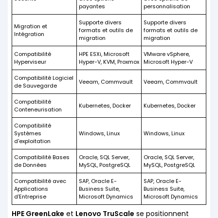
payantes
personnalisation
Supporte divers
Supporte divers
Migration et
formats et outils de
formats et outils de
Intégration
migration
migration
Compatibilité
HPE ESXi, Microsoft
VMware vSphere,
Hyperviseur
Hyper-V, KVM, Proxmox
Microsoft Hyper-V
Compatibilité Logiciel
Veeam, Commvault
Veeam, Commvault
de Sauvegarde
Compatibilité
Kubernetes, Docker
Kubernetes, Docker
Conteneurisation
Compatibilité
Systèmes
Windows, Linux
Windows, Linux
d'exploitation
Compatibilité Bases
Oracle, SQL Server,
Oracle, SQL Server,
de Données
MySQL, PostgreSQL
MySQL, PostgreSQL
Compatibilité avec
SAP, Oracle E-
SAP, Oracle E-
Applications
Business Suite,
Business Suite,
d'Entreprise
Microsoft Dynamics
Microsoft Dynamics
HPE GreenLake
et
Lenovo TruScale
se positionnent