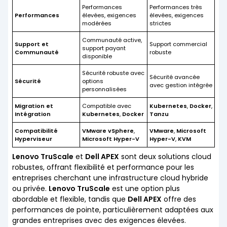
Performances
Performances très
Performances
élevées, exigences
élevées, exigences
modérées
strictes
Communauté active,
Support et
Support commercial
support payant
Communauté
robuste
disponible
Sécurité robuste avec
Sécurité avancée
Sécurité
options
avec gestion intégrée
personnalisées
Migration et
Compatible avec
Kubernetes
,
Docker
,
Intégration
Kubernetes
,
Docker
Tanzu
Compatibilité
VMware vSphere
,
VMware
,
Microsoft
Hyperviseur
Microsoft Hyper-V
Hyper-V
,
KVM
Lenovo TruScale
et
Dell APEX
sont deux solutions cloud
robustes, offrant flexibilité et performance pour les
entreprises cherchant une infrastructure cloud hybride
ou privée.
Lenovo TruScale
est une option plus
abordable et flexible, tandis que
Dell APEX
offre des
performances de pointe, particulièrement adaptées aux
grandes entreprises avec des exigences élevées.