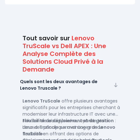
Tout savoir sur
Lenovo
TruScale vs Dell APEX : Une
Analyse Complète des
Solutions Cloud Privé à la
Demande
Quels sont les deux avantages de
Lenovo Truscale ?
Lenovo TruScale
offre plusieurs avantages
significatifs pour les entreprises cherchant à
moderniser leur infrastructure IT avec une
solution de
Flexibilité de déploiement et de gestion
cloud privé
ou
hybride
. Voici
:
deux des principaux avantages de
Lenovo TruScale permet une grande
Lenovo
TruScale
flexibilité en offrant des options de
: