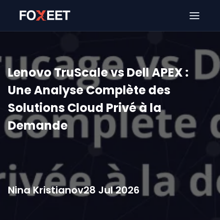
Ouver
Lenovo TruScale vs Dell APEX :
Une Analyse Complète des
Solutions Cloud Privé à la
Demande
Nina Kristianov
28 Jul 2026