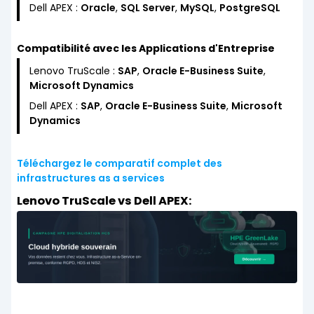
Dell APEX :
Oracle
,
SQL Server
,
MySQL
,
PostgreSQL
Compatibilité avec les Applications d'Entreprise
Lenovo TruScale :
SAP
,
Oracle E-Business Suite
,
Microsoft Dynamics
Dell APEX :
SAP
,
Oracle E-Business Suite
,
Microsoft
Dynamics
Téléchargez le comparatif complet des
infrastructures as a services
Lenovo TruScale vs Dell APEX: