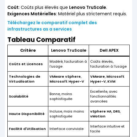
Coût
: Coûts plus élevés que
Lenovo TruScale
.
Exigences Matérielles
: Matériel plus strictement requis.
Téléchargez le comparatif complet des
infrastructures as a services
Tableau Comparatif
Critère
Lenovo TruScale
Dell APEX
Modéré, facturation à
Coûts élevés,
Coûts et Licences
l'usage
facturation à l'usage
Technologies de
VMware vSphere
,
VMware
,
Microsoft
Virtualisation
Microsoft Hyper-V
Hyper-V
,
KVM
Excellente, avec
Bonne, moins
Scalabilité
fonctionnalités
sophistiquée
avancées
Incluse, mais moins
vSphere HA
,
DRS
,
Haute Disponibilité
sophistiquée
vMotion
Interface intuitive et
Facilité d'Utilisation
Interface conviviale
facile