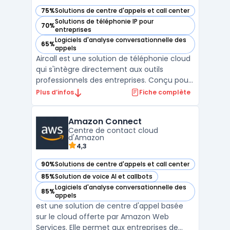
75%
Solutions de centre d'appels et call center
— voir Aircall dans cette catégorie
Solutions de téléphonie IP pour
70%
— voir Aircall dans cette catégorie
entreprises
Logiciels d'analyse conversationnelle des
65%
— voir Aircall dans cette catégorie
appels
Aircall est une solution de téléphonie cloud
qui s'intègre directement aux outils
professionnels des entreprises. Conçu pour
répondre aux besoins des équipes
Plus d’infos
Fiche complète
commerciales et du service client, il
permet de gérer les appels entrants et
Amazon Connect
sortants avec une flexibilité accrue. La
Centre de contact cloud
plateforme repose sur un ...
d'Amazon
4,3
90%
Solutions de centre d'appels et call center
— voir Amazon Connect dans cette catégorie
85%
Solution de voice AI et callbots
— voir Amazon Connect dans cette catégorie
Logiciels d'analyse conversationnelle des
85%
— voir Amazon Connect dans cette catégorie
appels
est une solution de centre d'appel basée
sur le cloud offerte par Amazon Web
Services. Elle permet aux entreprises de