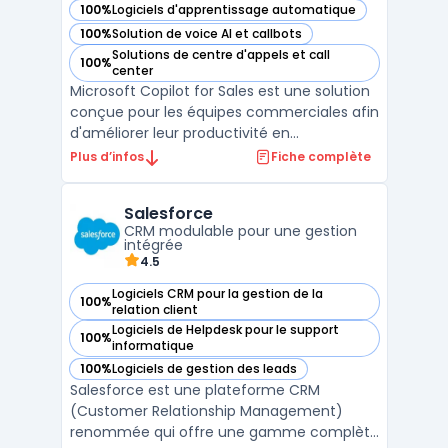
100%
Logiciels d'apprentissage automatique
— voir Microsoft Copilot for Sales dans cette catégorie
100%
Solution de voice AI et callbots
— voir Microsoft Copilot for Sales dans cette catégorie
Solutions de centre d'appels et call
100%
— voir Microsoft Copilot for Sales dans cette catégorie
center
Microsoft Copilot for Sales est une solution
conçue pour les équipes commerciales afin
d'améliorer leur productivité en
automatisant les tâches répétitives et en
Plus d’infos
Fiche complète
simplifiant la gestion des processus de
vente. Cet outil intelligent, basé sur
Salesforce
l'intelligence artificielle, permet de
CRM modulable pour une gestion
centraliser les info ...
intégrée
4.5
Logiciels CRM pour la gestion de la
100%
— voir Salesforce dans cette catégorie
relation client
Logiciels de Helpdesk pour le support
100%
— voir Salesforce dans cette catégorie
informatique
100%
Logiciels de gestion des leads
— voir Salesforce dans cette catégorie
Salesforce est une plateforme CRM
(Customer Relationship Management)
renommée qui offre une gamme complète