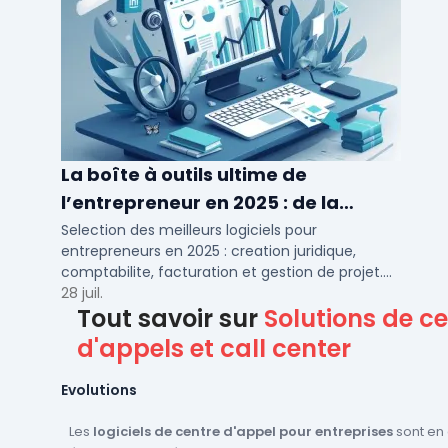
La boîte à outils ultime de
l’entrepreneur en 2025 : de la
création à la gestion
Selection des meilleurs logiciels pour
entrepreneurs en 2025 : creation juridique,
comptabilite, facturation et gestion de projet.
Outils adaptes aux TPE, PME et independants en
28 juil.
Tout savoir sur
Solutions de c
France.
d'appels et call center
Evolutions
Les
logiciels de centre d'appel pour entreprises
sont en