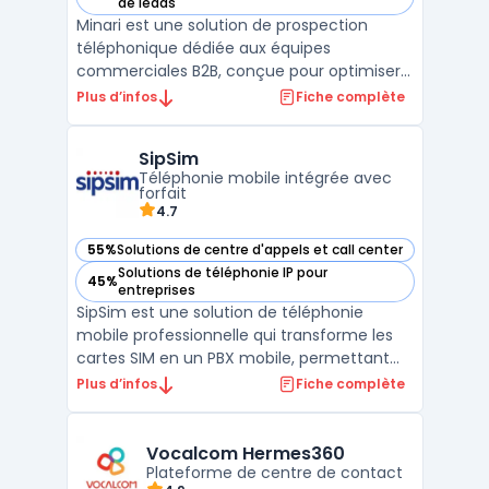
— voir Minari dans cette catégorie
de leads
Minari est une solution de prospection
téléphonique dédiée aux équipes
commerciales B2B, conçue pour optimiser
la gestion et l’efficacité des appels
Plus d’infos
Fiche complète
sortants. Doté d’une
technologie AI avancée, le logiciel facilite
SipSim
le cold calling à grande échelle en
Téléphonie mobile intégrée avec
permettant d’a ...
forfait
4.7
55%
Solutions de centre d'appels et call center
— voir SipSim dans cette catégorie
Solutions de téléphonie IP pour
45%
— voir SipSim dans cette catégorie
entreprises
SipSim est une solution de téléphonie
mobile professionnelle qui transforme les
cartes SIM en un PBX mobile, permettant
aux entreprises d'unifier leurs
Plus d’infos
Fiche complète
communications sans infrastructure
supplémentaire. Grâce à son intégration
avancée avec les outils de CRM téléphonie,
Vocalcom Hermes360
elle optimise la gestion des a ...
Plateforme de centre de contact