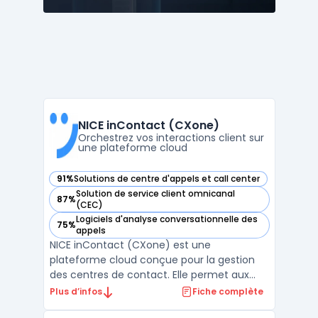
NICE inContact (CXone)
Orchestrez vos interactions client sur
une plateforme cloud
91%
Solutions de centre d'appels et call center
— voir NICE inContact (CXone) dans cette catégorie
Solution de service client omnicanal
87%
— voir NICE inContact (CXone) dans cette catégorie
(CEC)
Logiciels d'analyse conversationnelle des
75%
— voir NICE inContact (CXone) dans cette catégorie
appels
NICE inContact (CXone) est une
plateforme cloud conçue pour la gestion
des centres de contact. Elle permet aux
organisations de centraliser les interactions
Plus d’infos
Fiche complète
client, piloter le workforce management et