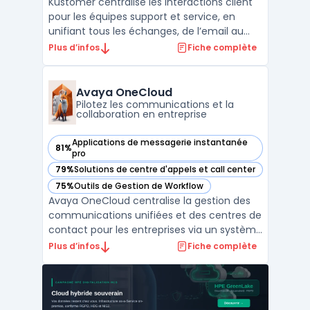
Kustomer centralise les interactions client
pour les équipes support et service, en
unifiant tous les échanges, de l’email au
chat en passant par la voix et les réseaux
Plus d’infos
Fiche complète
sociaux, au sein d’une même interface.
Cette plateforme SaaS répond aux enjeux
de gestion multi-canal, avec un historique
Avaya OneCloud
complet p ...
Pilotez les communications et la
collaboration en entreprise
Applications de messagerie instantanée
81%
— voir Avaya OneCloud dans cette catégorie
pro
79%
Solutions de centre d'appels et call center
— voir Avaya OneCloud dans cette catégorie
75%
Outils de Gestion de Workflow
— voir Avaya OneCloud dans cette catégorie
Avaya OneCloud centralise la gestion des
communications unifiées et des centres de
contact pour les entreprises via un système
d’abonnement. Les organisations disposent
Plus d’infos
Fiche complète
ainsi d’un modèle OPEX, évitant l’achat de
licences perpétuelles et maîtrisant leurs
coûts. Ce service permet de déployer des
outil ...