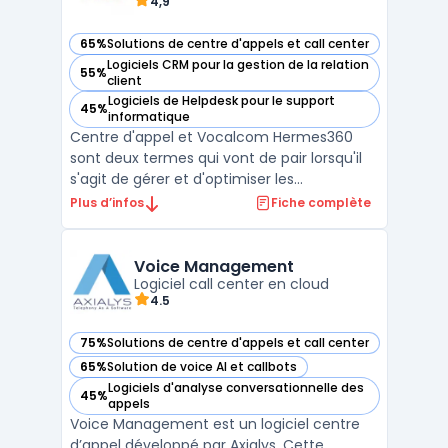
4,9
65%
Solutions de centre d'appels et call center
— voir Vocalcom Hermes360 dans cette catégorie
Logiciels CRM pour la gestion de la relation
55%
— voir Vocalcom Hermes360 dans cette catégorie
client
Logiciels de Helpdesk pour le support
45%
— voir Vocalcom Hermes360 dans cette catégorie
informatique
Centre d'appel et Vocalcom Hermes360
sont deux termes qui vont de pair lorsqu'il
s'agit de gérer et d'optimiser les
performances d'un centre d'appel.
Plus d’infos
Fiche complète
Vocalcom Hermes360 est une plateforme
multi-canal entièrement intégrée qui
permet de gérer l'interaction client dans un
Voice Management
Logiciel call center en cloud
centre d'appel. Elle offre un ...
4.5
75%
Solutions de centre d'appels et call center
— voir Voice Management dans cette catégorie
65%
Solution de voice AI et callbots
— voir Voice Management dans cette catégorie
Logiciels d'analyse conversationnelle des
45%
— voir Voice Management dans cette catégorie
appels
Voice Management est un logiciel centre
d’appel développé par Axialys. Cette