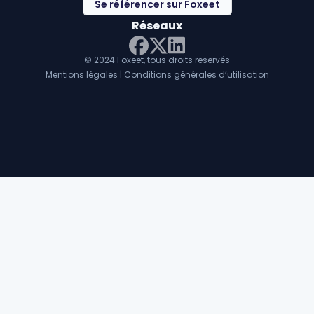
Se référencer sur Foxeet
Réseaux
© 2024 Foxeet, tous droits reservés
LinkedIn
Facebook
Twitter X
Mentions légales
|
Conditions générales d’utilisation