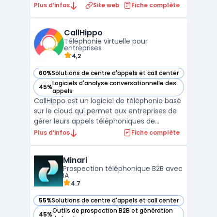
Ubicentrex. Cette plateforme VoIP combine
Plus d’infos
Site web
Fiche complète
logiciel de téléphonie, outils de gestion des
appels et infrastructure de communication
CallHippo
unifiée pour optimiser les activités de
Téléphonie virtuelle pour
télémarketing e ...
entreprises
4,2
60%
Solutions de centre d'appels et call center
— voir CallHippo dans cette catégorie
Logiciels d'analyse conversationnelle des
45%
— voir CallHippo dans cette catégorie
appels
CallHippo est un logiciel de téléphonie basé
sur le cloud qui permet aux entreprises de
gérer leurs appels téléphoniques de
manière efficace et professionnelle. Il offre
Plus d’infos
Fiche complète
une gamme de fonctionnalités avancées
telles que la numérotation automatique, la
Minari
distribution des appels, la messagerie
Prospection téléphonique B2B avec
vocale, la ...
IA
4.7
55%
Solutions de centre d'appels et call center
— voir Minari dans cette catégorie
Outils de prospection B2B et génération
45%