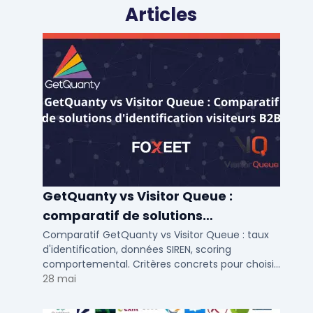
Articles
GetQuanty vs Visitor Queue :
comparatif de solutions
d'identification visiteurs B2B
Comparatif GetQuanty vs Visitor Queue : taux
d'identification, données SIREN, scoring
comportemental. Critères concrets pour choisir
votre solution de lead generation B2B en PME et
28 mai
ETI.