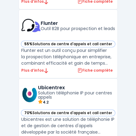
communications. Doté d'une technologie
Plus d’infos
Fiche complète
avancée, ARIA fonctionne 24h/24, offrant
une réponse rapide et humaine aux appels
entrants. Sa capacité à filtrer les appels, à
Flunter
prendre des rendez ...
Outil B2B pour prospection et leads
55%
Solutions de centre d'appels et call center
— voir Flunter dans cette catégorie
Flunter est un outil conçu pour simplifier
la prospection téléphonique en entreprise,
combinant efficacité et gain de temps
pour les commerciaux et recruteurs. Grâce
Plus d’infos
Fiche complète
à sa fonction power dialer, les utilisateurs
peuvent appeler plusieurs prospects de
Ubicentrex
manière simultanée, optimisant ...
Solution téléphonie IP pour centres
appels
4.2
70%
Solutions de centre d'appels et call center
— voir Ubicentrex dans cette catégorie
Ubicentrex est une solution de téléphonie IP
et de gestion de centres d'appels
développée par la société française