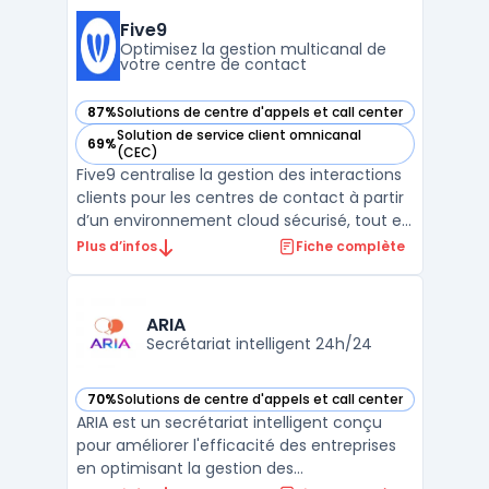
intégrer la voix, le digital ainsi que la donnée
métier. Les équipes gèrent des volumes
Five9
d’appels imp ...
Optimisez la gestion multicanal de
votre centre de contact
87%
Solutions de centre d'appels et call center
— voir Five9 dans cette catégorie
Solution de service client omnicanal
69%
— voir Five9 dans cette catégorie
(CEC)
Five9 centralise la gestion des interactions
clients pour les centres de contact à partir
d’un environnement cloud sécurisé, tout en
intégrant des outils pour l’engagement
Plus d’infos
Fiche complète
multicanal. La plateforme couvre
l’automatisation de l’accueil, la distribution
des tâches et le suivi des agents en temps
ARIA
réel, ...
Secrétariat intelligent 24h/24
70%
Solutions de centre d'appels et call center
— voir ARIA dans cette catégorie
ARIA est un secrétariat intelligent conçu
pour améliorer l'efficacité des entreprises
en optimisant la gestion des