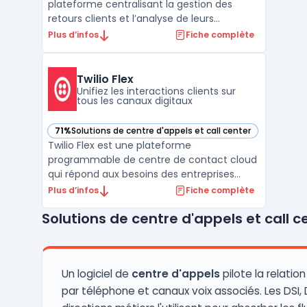
plateforme centralisant la gestion des
retours clients et l’analyse de leurs
interactions sur tous les canaux. Les
Plus d’infos
Fiche complète
entreprises utilisent les données recueillies
en temps réel, issues d’enquêtes,
d’échanges avec le centre de contact, des
Twilio Flex
réseaux sociaux ou de ...
Unifiez les interactions clients sur
tous les canaux digitaux
71%
Solutions de centre d'appels et call center
— voir Twilio Flex dans cette catégorie
Twilio Flex est une plateforme
programmable de centre de contact cloud
qui répond aux besoins des entreprises
souhaitant unifier et personnaliser leur
Plus d’infos
Fiche complète
gestion des interactions clients. Les équipes
Solutions de centre d'appels et call c
de service client et de vente centralisent
les échanges via une interface unique,
avec un accès natif à ...
Un logiciel de
centre d'appels
pilote la relation
par téléphone et canaux voix associés. Les DSI, 