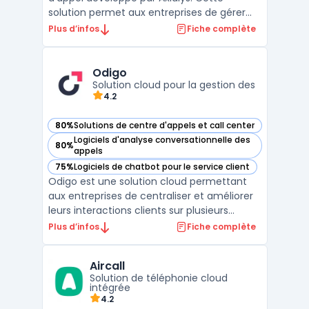
solution permet aux entreprises de gérer
leurs communications téléphoniques grâce
Plus d’infos
Fiche complète
à une infrastructure cloud et des
fonctionnalités avancées de téléphonie IP
entreprise. Elle facilite la gestion des appels
Odigo
entrants et sorta ...
Solution cloud pour la gestion des
4.2
80%
Solutions de centre d'appels et call center
— voir Odigo dans cette catégorie
Logiciels d'analyse conversationnelle des
80%
— voir Odigo dans cette catégorie
appels
75%
Logiciels de chatbot pour le service client
— voir Odigo dans cette catégorie
Odigo est une solution cloud permettant
aux entreprises de centraliser et améliorer
leurs interactions clients sur plusieurs
canaux : téléphone, chat, email et réseaux
Plus d’infos
Fiche complète
sociaux. Grâce à une approche omnicanale
et à l'intelligence artificielle, elle automatise
Aircall
certaines tâches et facilite le travail d ...
Solution de téléphonie cloud
intégrée
4.2