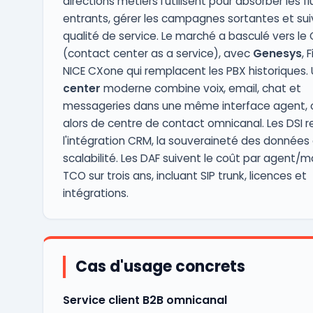
directions métiers l'utilisent pour absorber les fl
entrants, gérer les campagnes sortantes et suiv
qualité de service. Le marché a basculé vers l
(contact center as a service), avec
Genesys
, 
NICE CXone qui remplacent les PBX historiques.
center
moderne combine voix, email, chat et
messageries dans une même interface agent, o
alors de centre de contact omnicanal. Les DSI 
l'intégration CRM, la souveraineté des données 
scalabilité. Les DAF suivent le coût par agent/mo
TCO sur trois ans, incluant SIP trunk, licences et
intégrations.
Cas d'usage concrets
Service client B2B omnicanal