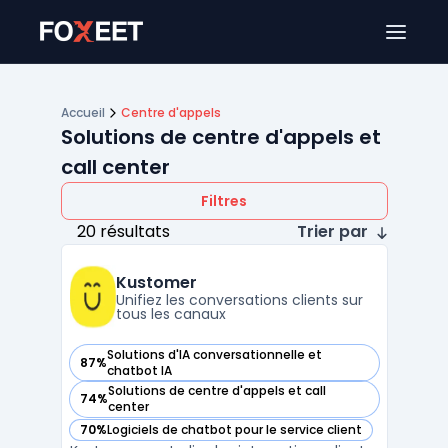
Ouver
Accueil
Centre d'appels
Solutions de centre d'appels et
call center
Filtres
20 résultats
Trier par
Kustomer
Unifiez les conversations clients sur
tous les canaux
Solutions d'IA conversationnelle et
87%
— voir Kustomer dans cette catégorie
chatbot IA
Solutions de centre d'appels et call
74%
— voir Kustomer dans cette catégorie
center
70%
Logiciels de chatbot pour le service client
— voir Kustomer dans cette catégorie