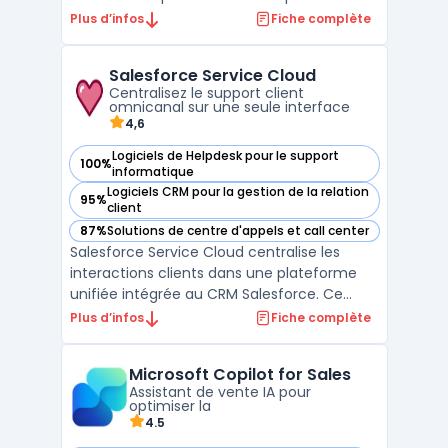
gérer facilement leurs interactions clients
Plus d’infos
Fiche complète
via divers canaux, tels que la voix, le chat et
les messages, et d'utiliser des analyses en
Salesforce Service Cloud
temps réel pour améliorer leurs
Centralisez le support client
performances o ...
omnicanal sur une seule interface
4,6
Logiciels de Helpdesk pour le support
100%
— voir Salesforce Service Cloud dans cette catégorie
informatique
Logiciels CRM pour la gestion de la relation
95%
— voir Salesforce Service Cloud dans cette catégorie
client
87%
Solutions de centre d'appels et call center
— voir Salesforce Service Cloud dans cette catégorie
Salesforce Service Cloud centralise les
interactions clients dans une plateforme
unifiée intégrée au CRM Salesforce. Ce
service s’adresse aux entreprises cherchant
Plus d’infos
Fiche complète
à optimiser la productivité du support et à
automatiser l’assistance à grande échelle.
Microsoft Copilot for Sales
Les équipes métiers, impliquées dans la
Assistant de vente IA pour
gestion d ...
optimiser la
4.5