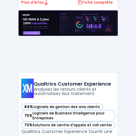
de solutions pour la gestion des relations
Plus d’infos
Fiche complète
client, des ventes, et des services. Conçue
pour améliorer l'efficacité opérationnelle et
la satisfaction client, Salesforce est
particulièrement adap ...
Qualtrics Customer Experience
Analysez les retours clients et
automatisez leur traitement
84%
Logiciels de gestion des avis clients
— voir Qualtrics Customer Experience dans cette catégorie
Logiciels de Business Intelligence pour
75%
— voir Qualtrics Customer Experience dans cette catégorie
Entreprises
73%
Solutions de centre d'appels et call center
— voir Qualtrics Customer Experience dans cette catégorie
Qualtrics Customer Experience fournit une