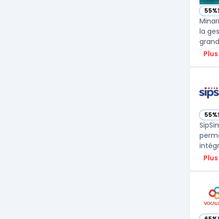
55%
— voi
Minar
la ges
grand
Plus
55%
— vo
SipSi
perme
intég
Plus
65%