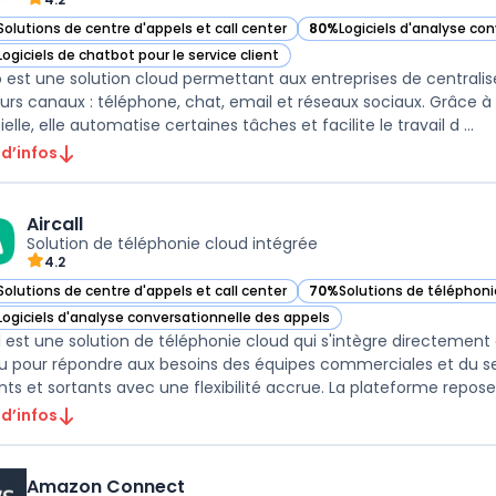
Solutions de centre d'appels et call center
80%
Logiciels d'analyse co
ir Odigo dans cette catégorie
— voir Odigo dans cette ca
Logiciels de chatbot pour le service client
ir Odigo dans cette catégorie
 est une solution cloud permettant aux entreprises de centraliser
eurs canaux : téléphone, chat, email et réseaux sociaux. Grâce à
cielle, elle automatise certaines tâches et facilite le travail d ...
 d’infos
Aircall
Solution de téléphonie cloud intégrée
4.2
Solutions de centre d'appels et call center
70%
Solutions de téléphoni
r Aircall dans cette catégorie
— voir Aircall dans cette ca
Logiciels d'analyse conversationnelle des appels
r Aircall dans cette catégorie
ll est une solution de téléphonie cloud qui s'intègre directement 
 pour répondre aux besoins des équipes commerciales et du servi
nts et sortants avec une flexibilité accrue. La plateforme repose s
 d’infos
Amazon Connect