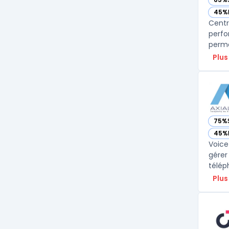
— vo
45%
— vo
Centr
perfo
Plus
75%
— vo
45%
— vo
Voice
gérer
téléph
Plus