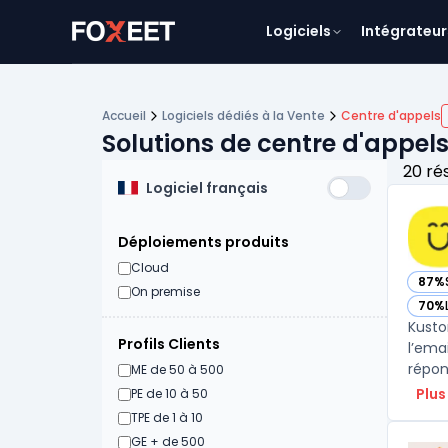
Logiciels
Intégrateur
Accueil
Logiciels dédiés à la Vente
Centre d'appels
Solutions de centre d'appels
20 ré
Logiciel français
Déploiements produits
Cloud
87%
— vo
On premise
70%
— vo
Kusto
Profils Clients
l’ema
répon
ME de 50 à 500
Plus
PE de 10 à 50
TPE de 1 à 10
GE + de 500