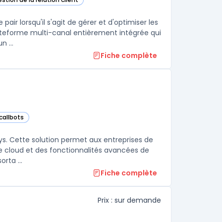
 dans cette catégorie
r lorsqu'il s'agit de gérer et d'optimiser les
teforme multi-canal entièrement intégrée qui
permet de gérer l'interaction client dans un centre d'appel. Elle offre un ...
Fiche complète
 callbots
ans cette catégorie
ys. Cette solution permet aux entreprises de
e cloud et des fonctionnalités avancées de
orta ...
Fiche complète
Prix : sur demande