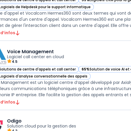
ir Vocalcom Hermes360 dans cette catégorie
— voir Vocalcom Hermes360
Logiciels de Helpdesk pour le support informatique
ir Vocalcom Hermes360 dans cette catégorie
e d'appel et Vocalcom Hermes360 sont deux termes qui vont de pai
rmances d'un centre d'appel. Vocalcom Hermes360 est une pla
 d’infos
Voice Management
Logiciel call center en cloud
4.5
Solutions de centre d'appels et call center
65%
Solution de voice AI et
ir Voice Management dans cette catégorie
— voir Voice Management d
Logiciels d'analyse conversationnelle des appels
ir Voice Management dans cette catégorie
 Management est un logiciel centre d’appel développé par Axial
 leurs communications téléphoniques grâce à une infrastructur
onie IP entreprise. Elle facilite la gestion des appels entrants et s
 d’infos
Odigo
Solution cloud pour la gestion des
4.2