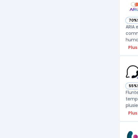
70%
— vo
ARIA 
commu
humai
Plus
55%
— voi
Flunt
temps
plusi
Plus