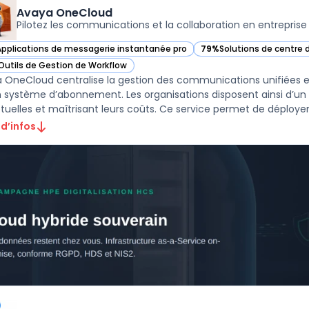
Avaya OneCloud
Pilotez les communications et la collaboration en entreprise
Applications de messagerie instantanée pro
79%
Solutions de centre d
ir Avaya OneCloud dans cette catégorie
— voir Avaya OneCloud d
Outils de Gestion de Workflow
ir Avaya OneCloud dans cette catégorie
 OneCloud centralise la gestion des communications unifiées et
n système d’abonnement. Les organisations disposent ainsi d’un 
tuelles et maîtrisant leurs coûts. Ce service permet de déployer d
 d’infos