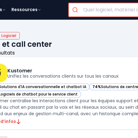
s
Ressources
Logiciel
 et call center
sultats
Kustomer
Unifiez les conversations clients sur tous les canaux
Solutions d'IA conversationnelle et chatbot IA
74%
Solutions de centre
ir Kustomer dans cette catégorie
— voir Kustomer dans c
Logiciels de chatbot pour le service client
ir Kustomer dans cette catégorie
mer centralise les interactions client pour les équipes support e
il au chat en passant par la voix et les réseaux sociaux, au se
d aux enjeux de gestion multi-canal, avec un historique complet 
 d’infos