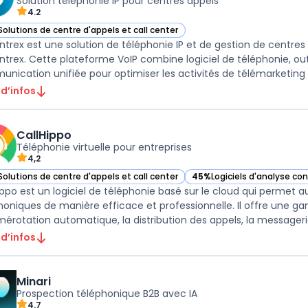
Solution téléphonie IP pour centres appels
4.2
Solutions de centre d'appels et call center
ir Ubicentrex dans cette catégorie
ntrex est une solution de téléphonie IP et de gestion de centres
ntrex. Cette plateforme VoIP combine logiciel de téléphonie, out
nication unifiée pour optimiser les activités de télémarketing e
 d’infos
CallHippo
Téléphonie virtuelle pour entreprises
4,2
Solutions de centre d'appels et call center
45%
Logiciels d'analyse co
ir CallHippo dans cette catégorie
— voir CallHippo dans cett
ippo est un logiciel de téléphonie basé sur le cloud qui permet a
honiques de manière efficace et professionnelle. Il offre une 
mérotation automatique, la distribution des appels, la messagerie 
 d’infos
Minari
Prospection téléphonique B2B avec IA
4.7