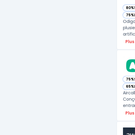
80%
— vo
75%
— vo
Odigo
plusi
artifi
Plus
75%
— voi
65%
— voi
Airca
Conçu
entra
Plus