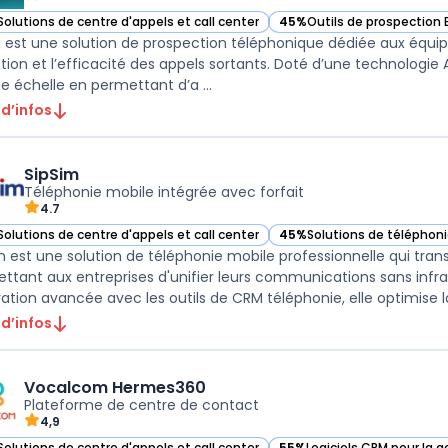
Solutions de centre d'appels et call center
45%
Outils de prospection 
r Minari dans cette catégorie
— voir Minari dans cette ca
i est une solution de prospection téléphonique dédiée aux équ
tion et l’efficacité des appels sortants. Doté d’une technologie AI 
e échelle en permettant d’a ...
 d’infos
SipSim
Téléphonie mobile intégrée avec forfait
4.7
Solutions de centre d'appels et call center
45%
Solutions de téléphoni
ir SipSim dans cette catégorie
— voir SipSim dans cette c
m est une solution de téléphonie mobile professionnelle qui tran
ttant aux entreprises d'unifier leurs communications sans infr
ration avancée avec les outils de CRM téléphonie, elle optimise la
 d’infos
Vocalcom Hermes360
Plateforme de centre de contact
4,9
Solutions de centre d'appels et call center
55%
Logiciels CRM pour la ge