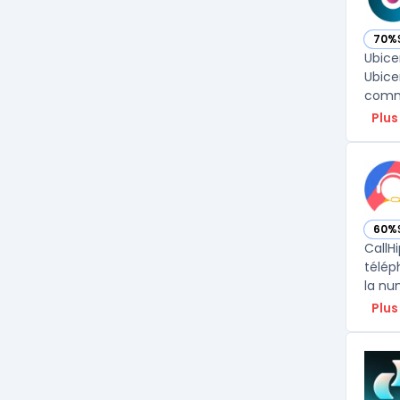
70%
— vo
Ubice
Ubice
commu
Plus
60%
— vo
CallH
télép
la nu
Plus