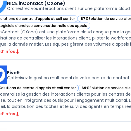
NICE inContact (CXone)
Orchestrez vos interactions client sur une plateforme cloud
Solutions de centre d'appels et call center
87%
Solution de service cl
ir NICE inContact (CXone) dans cette catégorie
— voir NICE inContact (CXo
Logiciels d'analyse conversationnelle des appels
ir NICE inContact (CXone) dans cette catégorie
inContact (CXone) est une plateforme cloud conçue pour la ges
isations de centraliser les interactions client, piloter le workforc
 que la donnée métier. Les équipes gèrent des volumes d’appels i
 d’infos
Five9
Optimisez la gestion multicanal de votre centre de contact
Solutions de centre d'appels et call center
69%
Solution de service cl
ir Five9 dans cette catégorie
— voir Five9 dans cette cat
 centralise la gestion des interactions clients pour les centres 
isé, tout en intégrant des outils pour l’engagement multicanal.
eil, la distribution des tâches et le suivi des agents en temps réel,
 d’infos