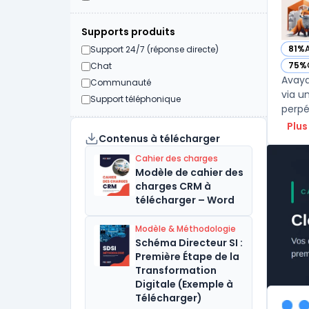
Supports produits
81%
Support 24/7 (réponse directe)
— vo
75%
Chat
— vo
Avaya
Communauté
via u
Support téléphonique
perpé
Plus
Contenus à télécharger
Cahier des charges
Modèle de cahier des
charges CRM à
télécharger – Word
Modèle & Méthodologie
Schéma Directeur SI :
Première Étape de la
Transformation
Digitale (Exemple à
Télécharger)