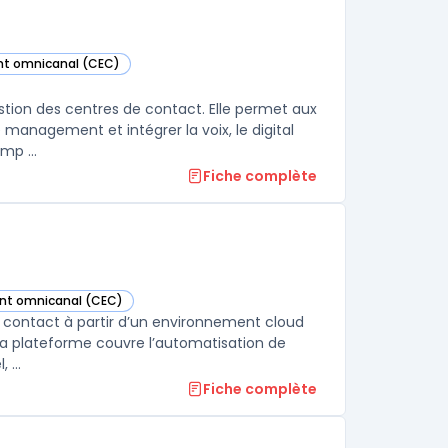
ient omnicanal (CEC)
ne) dans cette catégorie
tion des centres de contact. Elle permet aux
e management et intégrer la voix, le digital
mp ...
Fiche complète
ient omnicanal (CEC)
égorie
de contact à partir d’un environnement cloud
 La plateforme couvre l’automatisation de
 ...
Fiche complète