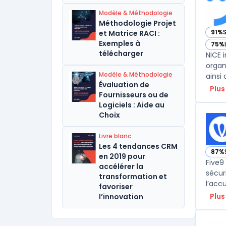
Modèle & Méthodologie
Méthodologie Projet
91%
et Matrice RACI :
— vo
Exemples à
75%
— vo
télécharger
NICE 
organ
Modèle & Méthodologie
ainsi
Évaluation de
Plus
Fournisseurs ou de
Logiciels : Aide au
Choix
Livre blanc
Les 4 tendances CRM
87%
— vo
en 2019 pour
Five9
accélérer la
sécur
transformation et
l’accu
favoriser
Plus
l’innovation