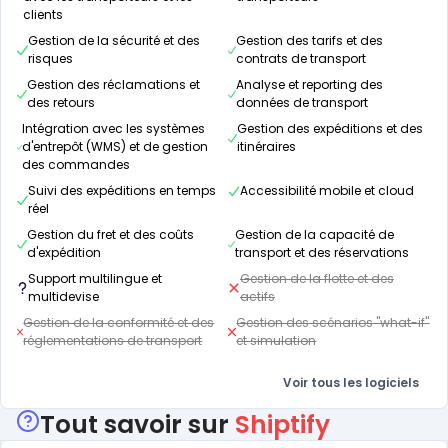
clients
Gestion de la sécurité et des
Gestion des tarifs et des
risques
contrats de transport
Gestion des réclamations et
Analyse et reporting des
des retours
données de transport
Intégration avec les systèmes
Gestion des expéditions et des
d'entrepôt (WMS) et de gestion
itinéraires
des commandes
Suivi des expéditions en temps
Accessibilité mobile et cloud
réel
Gestion du fret et des coûts
Gestion de la capacité de
d'expédition
transport et des réservations
Support multilingue et
Gestion de la flotte et des
multidevise
actifs
Gestion de la conformité et des
Gestion des scénarios "what-if"
réglementations de transport
et simulation
Voir tous les logiciels
Tout savoir sur
Shiptify