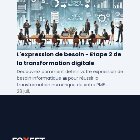
L'expression de besoin - Etape 2 de
la transformation digitale
Découvrez comment définir votre expression de
besoin informatique 💼 pour réussir la
transformation numérique de votre PME.
Optimisez vos processus métiers et RH avec nos
28 juil.
conseils.