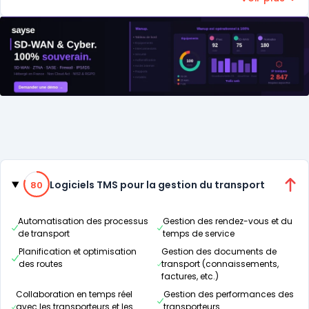
Catégories
80% de compatibilité
Logiciels TMS pour la gestion du transport
80
Automatisation des processus
Gestion des rendez-vous et du
de transport
temps de service
Planification et optimisation
Gestion des documents de
des routes
transport (connaissements,
factures, etc.)
Collaboration en temps réel
Gestion des performances des
avec les transporteurs et les
transporteurs