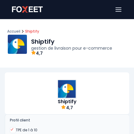
Ouver
Accueil
Shiptify
Shiptify
gestion de livraison pour e-commerce
4,7
Shiptify
4,7
Profil client
Oui
TPE de 1 à 10