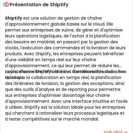
Présentation de Shiptify
Shiptify
est une solution de gestion de chaîne
d'approvisionnement globale basée sur le cloud. Elle
permet aux entreprises de suivre, de gérer et d'optimiser
leurs opérations logistiques, de l'achat à la planification
des besoins en matériel, en passant par la gestion des
stocks, l'exécution des commandes et la livraison de leurs
produits. Avec Shiptify, les entreprises peuvent bénéficier
d'une visibilité en temps réel sur leur chaîne
d'approvisionnement, ce qui leur permet de réduire les
coûts, d'accroître l'efficacité et d'améliorer la satisfaction
La plateforme Shiptify offre des fonctionnalités avancées
du client.
telles que la collaboration en temps réel, la planification
des itinéraires de livraison, la gestion des exceptions, ainsi
que des outils d'analyse et de reporting pour permettre
aux entreprises d'optimiser davantage leur chaîne
d'approvisionnement. Avec une interface intuitive et facile
à utiliser, Shiptify est la solution idéale pour les entreprises
qui cherchent à rationaliser leurs processus logistiques et
à rester compétitives sur le marché mondial.
Voir plus