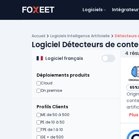
Logiciels
Intégrateur
Accueil
Logiciels Intelligence Artificielle
Détecteurs 
Logiciel Détecteurs de conte
4 rés
Logiciel français
Déploiements produits
Cloud
65%
— voi
On premise
Origi
conte
Profils Clients
artifi
Plus
ME de 50 à 500
PE de 10 à 50
TPE de 1 à 10
GE + de 500