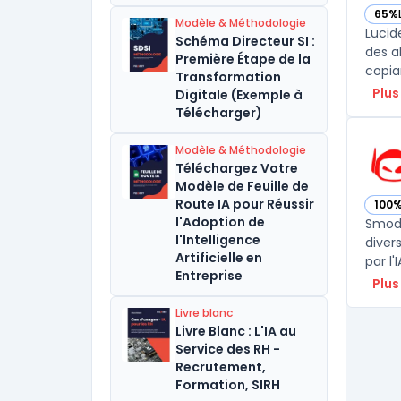
65%
— voi
Modèle & Méthodologie
Lucid
Schéma Directeur SI :
des a
Première Étape de la
copia
Transformation
Plus
Digitale (Exemple à
Télécharger)
Modèle & Méthodologie
Téléchargez Votre
Modèle de Feuille de
Route IA pour Réussir
100
— vo
l'Adoption de
Smodi
l'Intelligence
diver
Artificielle en
par l
Entreprise
Plus
Livre blanc
Livre Blanc : L'IA au
Service des RH -
Recrutement,
Formation, SIRH