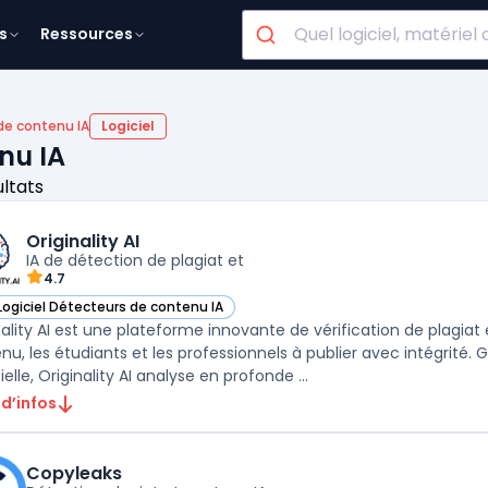
s
Ressources
de contenu IA
Logiciel
nu IA
ultats
Originality AI
IA de détection de plagiat et
4.7
Logiciel Détecteurs de contenu IA
r Originality AI dans cette catégorie
nality AI est une plateforme innovante de vérification de plagiat 
nu, les étudiants et les professionnels à publier avec intégrité.
cielle, Originality AI analyse en profonde ...
 d’infos
Copyleaks