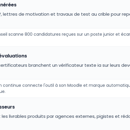
énérées
lettres de motivation et travaux de test au crible pour repé
eil scanne 800 candidatures reçues sur un poste junior et éca
 évaluations
rtificateurs branchent un vérificateur texte ia sur leurs d
 continue connecte l'outil à son Moodle et marque automatiq
ue.
isseurs
les livrables produits par agences externes, pigistes et réd