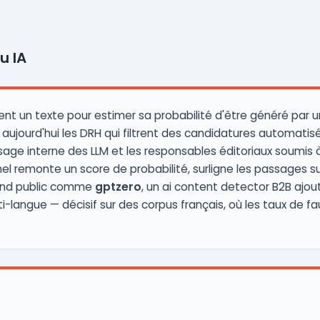
u IA
sent un texte pour estimer sa probabilité d'être généré p
ujourd'hui les DRH qui filtrent des candidatures automatisée
l'usage interne des LLM et les responsables éditoriaux soumi
el remonte un score de probabilité, surligne les passages 
grand public comme
gptzero
, un ai content detector B2B ajout
ti-langue — décisif sur des corpus français, où les taux de fa