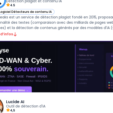
Détection plagiat et contenu IA
4.5
Logiciel Détecteurs de contenu IA
ir Copyleaks dans cette catégorie
eaks est un service de détection plagiat fondé en 2015, proposant
ginalité des textes (comparaison avec des milliards de pages 
nes) et la détection de contenus générés par des modèles d'IA (
 d’infos
Lucide AI
Outil de détection d'IA
4,5