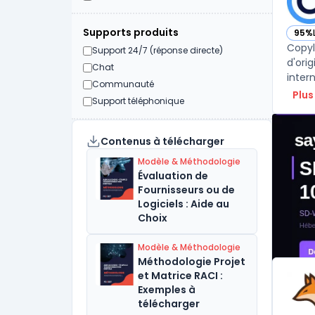
Supports produits
95%
— vo
Copyl
Support 24/7 (réponse directe)
d'ori
Chat
inter
Communauté
Plus
Support téléphonique
Contenus à télécharger
Modèle & Méthodologie
Évaluation de
Fournisseurs ou de
Logiciels : Aide au
Choix
Modèle & Méthodologie
Méthodologie Projet
et Matrice RACI :
Exemples à
télécharger