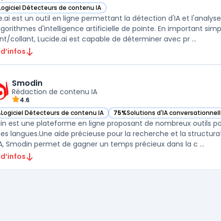
Logiciel Détecteurs de contenu IA
r Lucide AI dans cette catégorie
e.ai est un outil en ligne permettant la détection d'IA et l'ana
lgorithmes d'intelligence artificielle de pointe. En important si
nt/collant, Lucide.ai est capable de déterminer avec pr ...
 d’infos
Smodin
Rédaction de contenu IA
4.6
%
Logiciel Détecteurs de contenu IA
75%
Solutions d'IA conversationnell
ir Smodin dans cette catégorie
— voir Smodin dans cette catégori
n est une plateforme en ligne proposant de nombreux outils pou
ses langues.Une aide précieuse pour la recherche et la structur
'IA, Smodin permet de gagner un temps précieux dans la c ...
 d’infos