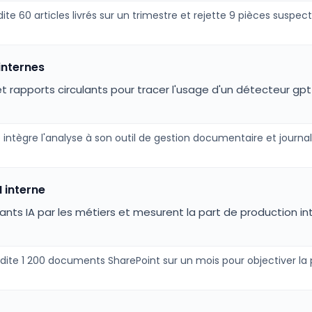
te 60 articles livrés sur un trimestre et rejette 9 pièces suspec
 internes
s et rapports circulants pour tracer l'usage d'un détecteur gp
 intègre l'analyse à son outil de gestion documentaire et journa
 interne
stants IA par les métiers et mesurent la part de production in
audite 1 200 documents SharePoint sur un mois pour objectiver l