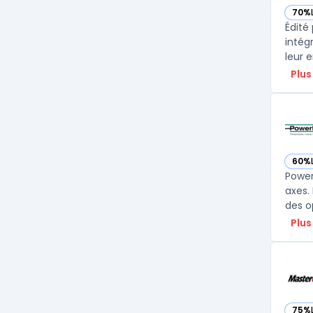
70%
— vo
Édité
intég
leur 
Plus
60%
— vo
Power
axes.
des o
Plus
75%