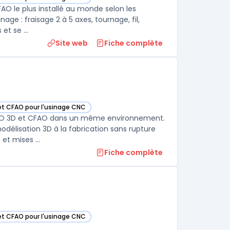
s cette catégorie
FAO le plus installé au monde selon les
age : fraisage 2 à 5 axes, tournage, fil,
électroérosion et usinage de bois. Le logiciel fonctionne sous Windows et se ...
Site web
Fiche complète
 et CFAO pour l'usinage CNC
te catégorie
 CAO 3D et CFAO dans un même environnement.
modélisation 3D à la fabrication sans rupture
d’information. L’approche couvre la conception de pièces, ensembles et mises ...
Fiche complète
 et CFAO pour l'usinage CNC
s cette catégorie