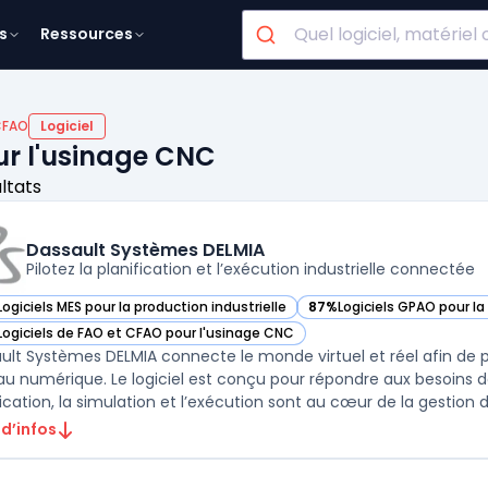
s
Ressources
CFAO
Logiciel
ur l'usinage CNC
ultats
Dassault Systèmes DELMIA
Pilotez la planification et l’exécution industrielle connectée
Logiciels MES pour la production industrielle
87%
Logiciels GPAO pour la
ir Dassault Systèmes DELMIA dans cette catégorie
— voir Dassault Systèmes 
Logiciels de FAO et CFAO pour l'usinage CNC
ir Dassault Systèmes DELMIA dans cette catégorie
ult Systèmes DELMIA connecte le monde virtuel et réel afin de pilo
u numérique. Le logiciel est conçu pour répondre aux besoins de
ication, la simulation et l’exécution sont au cœur de la gestion de
 d’infos