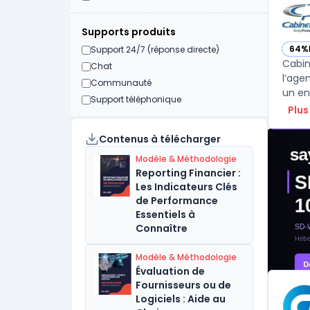
Supports produits
64%
Support 24/7 (réponse directe)
— vo
Cabin
Chat
l’age
Communauté
Support téléphonique
Plus
Contenus à télécharger
Modèle & Méthodologie
Reporting Financier :
Les Indicateurs Clés
de Performance
Essentiels à
Connaître
Modèle & Méthodologie
Évaluation de
Fournisseurs ou de
Logiciels : Aide au