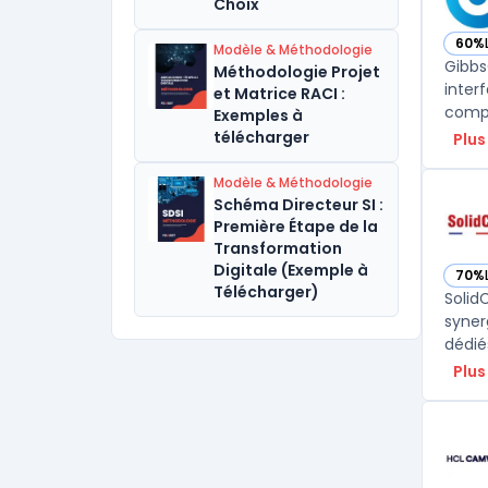
Choix
60%
Modèle & Méthodologie
— vo
Gibbs
Méthodologie Projet
inter
et Matrice RACI :
Exemples à
télécharger
Plus
Modèle & Méthodologie
Schéma Directeur SI :
Première Étape de la
Transformation
Digitale (Exemple à
70%
— vo
Télécharger)
Solid
syner
Plus