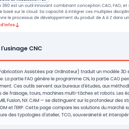
ir Fusion 360 dans cette catégorie
n 360 est un outil innovant combinant conception CAO, FAO, e
e basé sur le cloud. Sa capacité à intégrer ces multiples discip
ivre le processus de développement du produit de A à Z dans une 
 d’infos
 l'usinage CNC
abrication Assistées par Ordinateur) traduit un modèle 3D e
La partie FAO génère le programme CN, la partie CAO perme
ent. Ces outils servent aux bureaux d'études, aux méthodi
s de fraisage, tours, machines multi-tâches et robots. Les 
ill, Fusion, NX CAM — se distinguent sur la profondeur des st
 PDM et l'ERP. Cette page compare les solutions du marché s
rture des typologies d'atelier, TCO, souveraineté et interopé