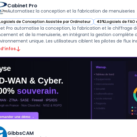
Cabinet Pro
Automatisez la conception et la fabrication de menuiseries
Logiciels de Conception Assistée par Ordinateur
43%
Logiciels de FAO
ir Cabinet Pro dans cette catégorie
— voir Cabinet Pro da
et Pro automatise la conception, la fabrication et le chiffrage d
ncement et de la menuiserie, en intégrant la gestion complète
 d’infos
GibbsCAM