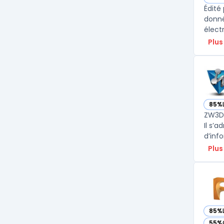
— vo
Édité
donné
Plus
85%
— vo
ZW3D 
Il s’
Plus
85%
— vo
55%