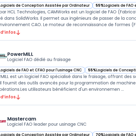
Logiciels de Conception Assistée par Ordinateur
55%
Logiciels de FAO
ir CAMWorks dans cette catégorie
— voir CAMWorks dans
 par HCL Technologies, CAMWorks est un logiciel de FAO (Fabrica
ré dans SolidWorks. Il permet aux ingénieurs de passer de la co
environnement CAO. Le moteur de reconnaissance de formes (Fe
 d’infos
PowerMILL
Logiciel FAO dédié au fraisage
Logiciels de FAO et CFAO pour l'usinage CNC
55%
Logiciels de Concept
ir PowerMILL dans cette catégorie
— voir PowerMILL dans cet
MILL est un logiciel FAO spécialisé dans le fraisage, offrant des so
 Il fournit des outils avancés pour la programmation de machines-o
pérations.Les utilisateurs bénéficient d'un environnemen ...
 d’infos
Mastercam
Logiciel FAO leader pour usinage CNC
Logiciels de Conception Assistée par Ordinateur
70%
Logiciels de FAO