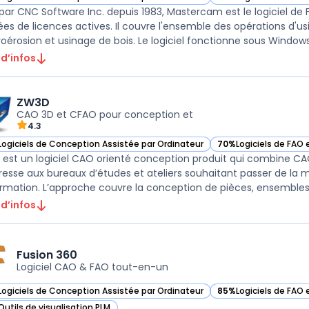
ir Mastercam dans cette catégorie
— voir Mastercam dan
 par CNC Software Inc. depuis 1983, Mastercam est le logiciel de 
es de licences actives. Il couvre l'ensemble des opérations d'usin
 d’infos
ZW3D
CAO 3D et CFAO pour conception et
4.3
Logiciels de Conception Assistée par Ordinateur
70%
Logiciels de FAO
ir ZW3D dans cette catégorie
— voir ZW3D dans cet
est un logiciel CAO orienté conception produit qui combine
adresse aux bureaux d’études et ateliers souhaitant passer de la 
 d’infos
Fusion 360
Logiciel CAO & FAO tout-en-un
Logiciels de Conception Assistée par Ordinateur
85%
Logiciels de FAO
ir Fusion 360 dans cette catégorie
— voir Fusion 360 dan
Outils de visualisation PLM