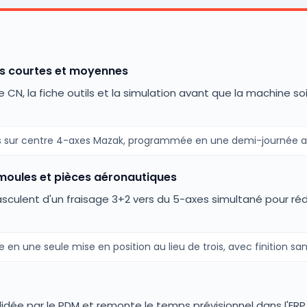
es courtes et moyennes
, la fiche outils et la simulation avant que la machine soit 
ces sur centre 4-axes Mazak, programmée en une demi-journée 
moules et pièces aéronautiques
culent d'un fraisage 3+2 vers du 5-axes simultané pour rédui
 en une seule mise en position au lieu de trois, avec finition sa
dée par le PDM et remonte le temps prévisionnel dans l'ERP p