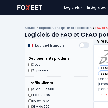
Logiciels
Intégrateur
Accueil
Logiciels Conception et Fabrication
FAO et 
Logiciels de FAO et CFAO po
9 rés
Logiciel français
Déploiements produits
Cloud
88%
— vo
On premise
83%
— vo
Dassa
Profils Clients
jumea
planif
ME de 50 à 500
Plus
PE de 10 à 50
TPE de 1 à 10
GE + de 500