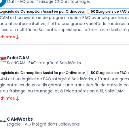
Outil FAO pour fraisage CNC et tournage.
Logiciels de Conception Assistée par Ordinateur
50%
Logiciels de FAO
ir GibbsCAM dans cette catégorie
— voir GibbsCAM dans
CAM est un système de programmation FAO avancé pour les app
face utilisateur intuitive, il offre une grande variété de modules 
 d’infos
SolidCAM
SolidCAM : FAO intégrée à SolidWorks
Logiciels de Conception Assistée par Ordinateur
50%
Logiciels de FAO
ir SolidCAM dans cette catégorie
— voir SolidCAM dans
CAM est un logiciel de FAO intégré à SolidWorks, offrant une ga
gie entre les deux outils garantit une transition fluide entre la
dédiés au fraisage, au tournage, et à l'électroérosion à fil, SolidCAM ...
 d’infos
CAMWorks
Logiciel FAO intégré dans SolidWorks