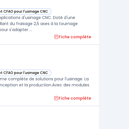
 et CFAO pour l'usinage CNC
 cette catégorie
lications d'usinage CNC. Doté d'une
allant du fraisage 2,5 axes à la tournage
complexe et multitâche.Ses outils sophistiqués offrent une flexibilité pour s'adapter ...
Fiche complète
 et CFAO pour l'usinage CNC
 cette catégorie
mme complète de solutions pour l'usinage. La
 conception et la production.Avec des modules
Fiche complète