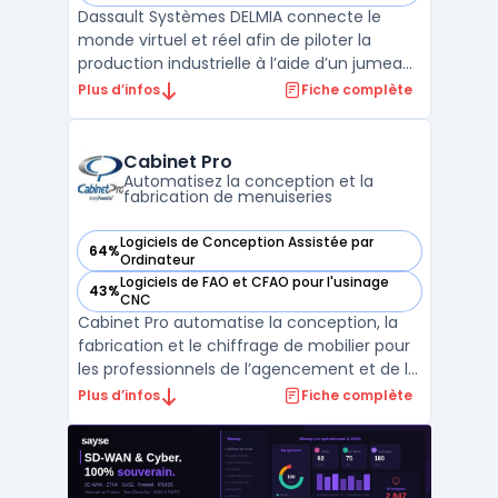
Dassault Systèmes DELMIA connecte le
monde virtuel et réel afin de piloter la
production industrielle à l’aide d’un jumeau
numérique. Le logiciel est conçu pour
Plus d’infos
Fiche complète
répondre aux besoins des métiers de la
fabrication avancée, où la planification, la
simulation et l’exécution sont au cœur de
Cabinet Pro
la gestion de ...
Automatisez la conception et la
fabrication de menuiseries
Logiciels de Conception Assistée par
64%
— voir Cabinet Pro dans cette catégorie
Ordinateur
Logiciels de FAO et CFAO pour l'usinage
43%
— voir Cabinet Pro dans cette catégorie
CNC
Cabinet Pro automatise la conception, la
fabrication et le chiffrage de mobilier pour
les professionnels de l’agencement et de la
menuiserie, en intégrant la gestion
Plus d’infos
Fiche complète
complète de bureau d'études, CNC et
production dans un environnement unique.
Les utilisateurs ciblent les pilotes de flux
industriels ...