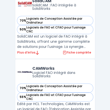
SolidCAM
une flexibilité pour s'adapter ...
SolidCAM : FAO intégrée à
SolidWorks
Logiciels de Conception Assistée par
70%
— voir SolidCAM dans cette catégorie
Ordinateur
Logiciels de FAO et CFAO pour l'usinage
50%
— voir SolidCAM dans cette catégorie
CNC
SolidCAM est un logiciel de FAO intégré à
SolidWorks, offrant une gamme complète
de solutions pour l'usinage. La synergie
entre les deux outils garantit une transition
Plus d’infos
Fiche complète
fluide entre la conception et la
production.Avec des modules dédiés au
fraisage, au tournage, et à l'électroérosion
CAMWorks
à fil, SolidCAM ...
Logiciel FAO intégré dans
SolidWorks
Logiciels de Conception Assistée par
70%
— voir CAMWorks dans cette catégorie
Ordinateur
Logiciels de FAO et CFAO pour l'usinage
55%
— voir CAMWorks dans cette catégorie
CNC
Édité par HCL Technologies, CAMWorks est
un logiciel de FAO (Fabrication Assistée par