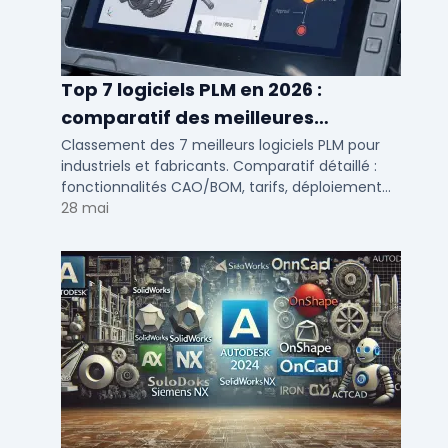
Top 7 logiciels PLM en 2026 :
comparatif des meilleures
solutions de gestion du cycle de vie
Classement des 7 meilleurs logiciels PLM pour
industriels et fabricants. Comparatif détaillé :
produit
fonctionnalités CAO/BOM, tarifs, déploiement
cloud ou on-premise, avis utilisateurs PME et ETI.
28 mai