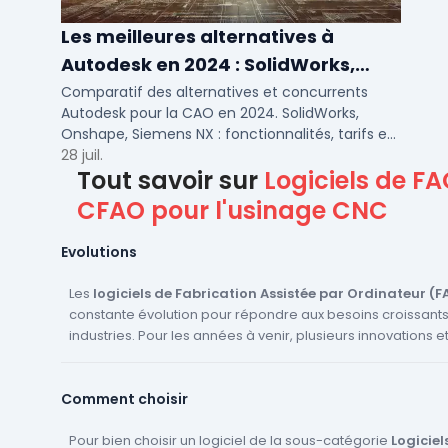
Les meilleures alternatives à
Autodesk en 2024 : SolidWorks,
Siemens NX et autres solutions CAO
Comparatif des alternatives et concurrents
Autodesk pour la CAO en 2024. SolidWorks,
Onshape, Siemens NX : fonctionnalités, tarifs et
cas d'usage pour PME et bureaux d'études.
28 juil.
Tout savoir sur
Logiciels de FA
CFAO pour l'usinage CNC
Evolutions
Les
logiciels de Fabrication Assistée par Ordinateur (F
constante évolution pour répondre aux besoins croissant
industries. Pour les années à venir, plusieurs innovations e
sont attendues. Tout d'abord, l'intégration de l'Intelligence A
(IA) et du Machine Learning devrait permettre d'optimiser 
Comment choisir
processus de fabrication, en prédisant par exemple les e
production avant qu'elles ne se produisent. Ensuite, l'adop
croissante de l'Internet des Objets (IoT) devrait permettre
Pour bien choisir un logiciel de la sous-catégorie
Logiciel