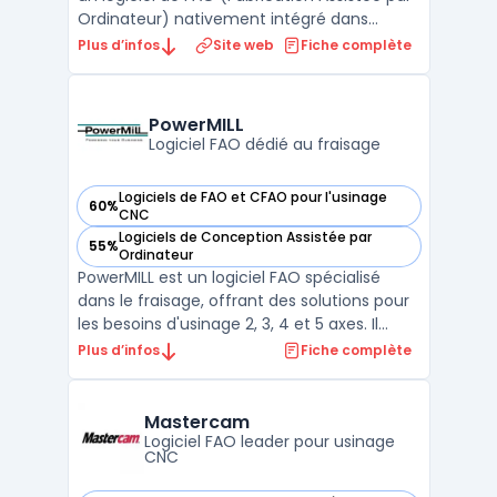
Ordinateur) nativement intégré dans
SolidWorks. Il permet aux ingénieurs de
Plus d’infos
Site web
Fiche complète
passer de la conception à la
programmation CNC sans quitter leur
environnement CAO. Le moteur de
PowerMILL
reconnaissance de formes (Feature-Based
Logiciel FAO dédié au fraisage
M ...
Logiciels de FAO et CFAO pour l'usinage
60%
— voir PowerMILL dans cette catégorie
CNC
Logiciels de Conception Assistée par
55%
— voir PowerMILL dans cette catégorie
Ordinateur
PowerMILL est un logiciel FAO spécialisé
dans le fraisage, offrant des solutions pour
les besoins d'usinage 2, 3, 4 et 5 axes. Il
fournit des outils avancés pour la
Plus d’infos
Fiche complète
programmation de machines-outils,
optimisant la précision et l'efficacité des
opérations.Les utilisateurs bénéficient d'un
Mastercam
environnemen ...
Logiciel FAO leader pour usinage
CNC