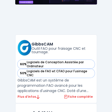
GibbsCAM
Outil FAO pour fraisage CNC et
tournage.
Logiciels de Conception Assistée par
60%
— voir GibbsCAM dans cette catégorie
Ordinateur
Logiciels de FAO et CFAO pour l'usinage
50%
— voir GibbsCAM dans cette catégorie
CNC
GibbsCAM est un système de
programmation FAO avancé pour les
applications d'usinage CNC. Doté d'une
interface utilisateur intuitive, il offre une
Plus d’infos
Fiche complète
grande variété de modules allant du
fraisage 2,5 axes à la tournage complexe et
multitâche.Ses outils sophistiqués offrent