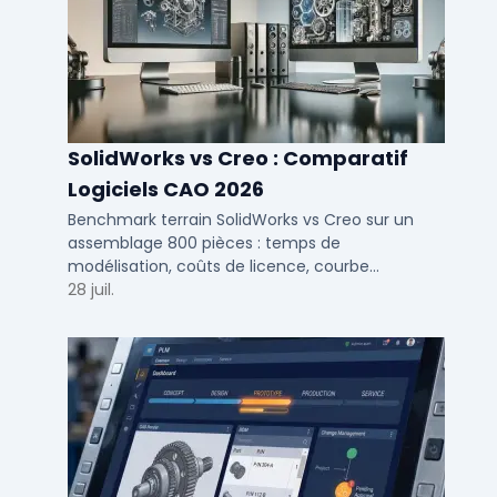
SolidWorks vs Creo : Comparatif
Logiciels CAO 2026
Benchmark terrain SolidWorks vs Creo sur un
assemblage 800 pièces : temps de
modélisation, coûts de licence, courbe
d'apprentissage et intégration PLM pour bureaux
28 juil.
d'études PME et ETI.