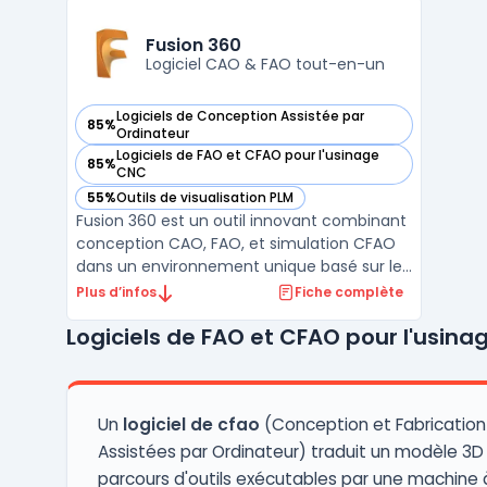
la fabrication sans rupture d’information.
L’approche couvre la conception de pièces,
Fusion 360
ensembles et mises ...
Logiciel CAO & FAO tout-en-un
Logiciels de Conception Assistée par
85%
— voir Fusion 360 dans cette catégorie
Ordinateur
Logiciels de FAO et CFAO pour l'usinage
85%
— voir Fusion 360 dans cette catégorie
CNC
55%
Outils de visualisation PLM
— voir Fusion 360 dans cette catégorie
Fusion 360 est un outil innovant combinant
conception CAO, FAO, et simulation CFAO
dans un environnement unique basé sur le
cloud. Sa capacité à intégrer ces multiples
Plus d’infos
Fiche complète
disciplines permet aux concepteurs et aux
Logiciels de FAO et CFAO pour l'usin
ingénieurs de suivre le processus de
développement du produit de A à Z dans
une seule appl ...
Un
logiciel de cfao
(Conception et Fabrication
Assistées par Ordinateur) traduit un modèle 3D
parcours d'outils exécutables par une machine 