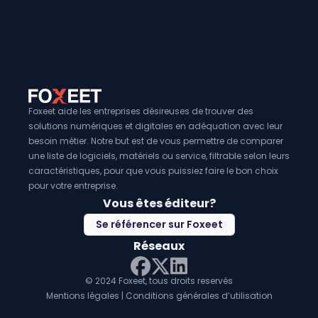
d'une entreprise, en permettant le partage facile et rapid
de fabrication et des données de production. En outre, le
FAO
peuvent aider à améliorer la qualité des produits finis
une précision et une cohérence accrues dans le process
fabrication. Enfin, ils peuvent également aider à réduire le
production, en minimisant le gaspillage de matériaux et e
l'utilisation des ressources.
Foxeet aide les entreprises désireuses de trouver des
solutions numériques et digitales en adéquation avec leur
besoin métier. Notre but est de vous permettre de comparer
une liste de logiciels, matériels ou service, filtrable selon leurs
caractéristiques, pour que vous puissiez faire le bon choix
pour votre entreprise.
Vous êtes éditeur?
Se référencer sur Foxeet
Réseaux
© 2024 Foxeet, tous droits reservés
LinkedIn
Facebook
Twitter X
Mentions légales
|
Conditions générales d’utilisation