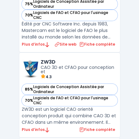
Logiciels de Conception Assistée par
75%
— voir Mastercam dans cette catégorie
Ordinateur
Logiciels de FAO et CFAO pour l'usinage
70%
— voir Mastercam dans cette catégorie
CNC
Édité par CNC Software Inc. depuis 1983,
Mastercam est le logiciel de FAO le plus
installé au monde selon les données de
licences actives. Il couvre l'ensemble des
Plus d’infos
Site web
Fiche complète
opérations d'usinage : fraisage 2 à 5 axes,
tournage, fil, électroérosion et usinage de
ZW3D
bois. Le logiciel fonctionne sous Windows et
CAO 3D et CFAO pour conception
se ...
et
4.3
Logiciels de Conception Assistée par
85%
— voir ZW3D dans cette catégorie
Ordinateur
Logiciels de FAO et CFAO pour l'usinage
70%
— voir ZW3D dans cette catégorie
CNC
ZW3D est un logiciel CAO orienté
conception produit qui combine CAO 3D et
CFAO dans un même environnement. Il
s’adresse aux bureaux d’études et ateliers
Plus d’infos
Fiche complète
souhaitant passer de la modélisation 3D à