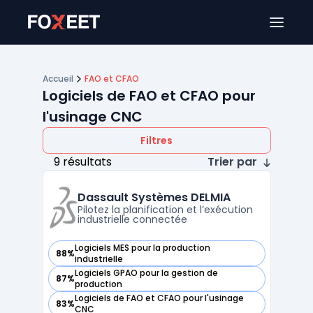
Ouver
Accueil
FAO et CFAO
Logiciels de FAO et CFAO pour
l'usinage CNC
Filtres
9 résultats
Trier par
Dassault Systèmes DELMIA
Pilotez la planification et l’exécution
industrielle connectée
Logiciels MES pour la production
88%
— voir Dassault Systèmes DELMIA dans cette catégorie
industrielle
Logiciels GPAO pour la gestion de
87%
— voir Dassault Systèmes DELMIA dans cette catégorie
production
Logiciels de FAO et CFAO pour l'usinage
83%
— voir Dassault Systèmes DELMIA dans cette catégorie
CNC