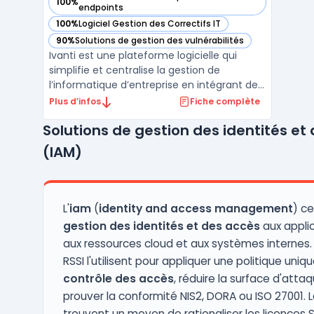
100%
— voir Ivanti dans cette catégorie
endpoints
100%
Logiciel Gestion des Correctifs IT
— voir Ivanti dans cette catégorie
90%
Solutions de gestion des vulnérabilités
— voir Ivanti dans cette catégorie
Ivanti est une plateforme logicielle qui
simplifie et centralise la gestion de
l’informatique d’entreprise en intégrant des
outils pour la gestion des terminaux, la
Plus d’infos
Fiche complète
sécurité des points de terminaison et la
Solutions de gestion des identités et
gestion des services IT. Conçue pour
répondre aux besoins des organisations
(IAM)
modernes, Ivanti a ...
L'
iam
(
identity and access management
) ce
gestion des identités et des accès
aux appli
aux ressources cloud et aux systèmes internes. 
RSSI l'utilisent pour appliquer une politique uniq
contrôle des accès
, réduire la surface d'atta
prouver la conformité NIS2, DORA ou ISO 27001. 
trouvent un moyen de rationaliser les licences 