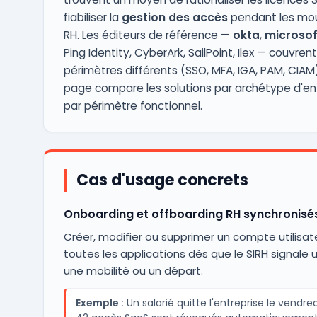
fiabiliser la
gestion des accès
pendant les m
RH. Les éditeurs de référence —
okta
,
microsof
Ping Identity, CyberArk, SailPoint, Ilex — couvren
périmètres différents (SSO, MFA, IGA, PAM, CIAM
page compare les solutions par archétype d'ent
par périmètre fonctionnel.
Cas d'usage concrets
Onboarding et offboarding RH synchronisé
Créer, modifier ou supprimer un compte utilisat
toutes les applications dès que le SIRH signale u
une mobilité ou un départ.
Exemple :
Un salarié quitte l'entreprise le vendredi