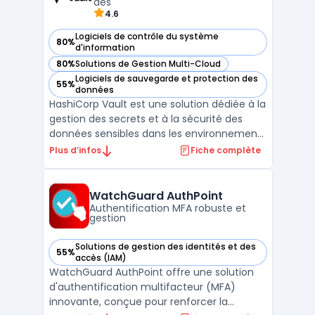
des
4.6
Logiciels de contrôle du système
80%
— voir Vault dans cette catégorie
d'information
80%
Solutions de Gestion Multi-Cloud
— voir Vault dans cette catégorie
Logiciels de sauvegarde et protection des
55%
— voir Vault dans cette catégorie
données
HashiCorp Vault est une solution dédiée à la
gestion des secrets et à la sécurité des
données sensibles dans les environnements
informatiques complexes. Il s’adresse aux
Plus d’infos
Fiche complète
entreprises souhaitant centraliser l’accès
aux identifiants, clés API ou certificats, tout
en garantissant un chiffrement robuste ...
WatchGuard AuthPoint
Authentification MFA robuste et
gestion
Solutions de gestion des identités et des
55%
— voir WatchGuard AuthPoint dans cette catégorie
accès (IAM)
WatchGuard AuthPoint offre une solution
d'authentification multifacteur (MFA)
innovante, conçue pour renforcer la