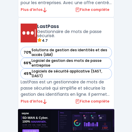
pour les entreprises. Avec une offre centrée
sur la protection des données sensibles et
Plus d’infos
Fiche complète
la conformité aux réglementations,
LockSelf répond aux besoins de sécurité des
LastPass
entreprises modernes. Ses principaux
Gestionnaire de mots de passe
modules inc ...
sécurisé.
4.7
Solutions de gestion des identités et des
70%
— voir LastPass dans cette catégorie
accès (IAM)
Logiciel de gestion des mots de passe
66%
— voir LastPass dans cette catégorie
entreprise
Logiciels de sécurité applicative (SAST,
45%
— voir LastPass dans cette catégorie
DAST)
LastPass est un gestionnaire de mots de
passe sécurisé qui simplifie et sécurise la
gestion des identifiants en ligne. Il permet
aux utilisateurs de stocker, organiser et
Plus d’infos
Fiche complète
accéder à leurs mots de passe depuis
n’importe quel appareil connecté à
Internet, tout en garantissant une sécurité
maximale grâc ...