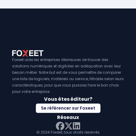
automatisant les processus d'authentification et d'autorisa
ainsi le temps et les efforts nécessaires pour gérer les ac
Troisièmement, ils offrent une
conformité réglementaire
permettent aux entreprises de démontrer qu'elles ont mis
contrôles appropriés pour protéger les informations sensibl
logiciels IAM fournissent une
meilleure expérience utilisa
permettent aux utilisateurs de se connecter à plusieurs ap
services avec un seul ensemble d'identifiants.
Foxeet aide les entreprises désireuses de trouver des
solutions numériques et digitales en adéquation avec leur
besoin métier. Notre but est de vous permettre de comparer
une liste de logiciels, matériels ou service, filtrable selon leurs
caractéristiques, pour que vous puissiez faire le bon choix
pour votre entreprise.
Vous êtes éditeur?
Se référencer sur Foxeet
Réseaux
© 2024 Foxeet, tous droits reservés
LinkedIn
Facebook
Twitter X