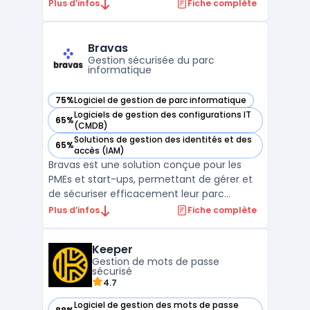
sécurité des identités numériques dans les
Plus d’infos
Fiche complète
entreprises. Cette plateforme utilise une
technologie unique d'ADN d'appareil mobile
pour garantir que chaque authentification
Bravas
est sécurisée et ...
Gestion sécurisée du parc
informatique
75%
Logiciel de gestion de parc informatique
— voir Bravas dans cette catégorie
Logiciels de gestion des configurations IT
65%
— voir Bravas dans cette catégorie
(CMDB)
Solutions de gestion des identités et des
65%
— voir Bravas dans cette catégorie
accès (IAM)
Bravas est une solution conçue pour les
PMEs et start-ups, permettant de gérer et
de sécuriser efficacement leur parc
informatique. Grâce à une interface simple
Plus d’infos
Fiche complète
et intuitive, Bravas facilite la gestion des
utilisateurs et des comptes, contribuant
Keeper
ainsi à la réduction des risques liés à la
Gestion de mots de passe
cybersécur ...
sécurisé
4.7
Logiciel de gestion des mots de passe