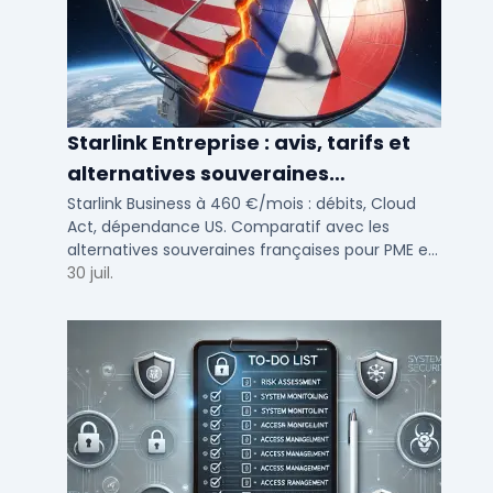
Starlink Entreprise : avis, tarifs et
alternatives souveraines
françaises 2026
Starlink Business à 460 €/mois : débits, Cloud
Act, dépendance US. Comparatif avec les
alternatives souveraines françaises pour PME et
ETI multi-sites. Avis terrain et critères de choix
30 juil.
DSI.