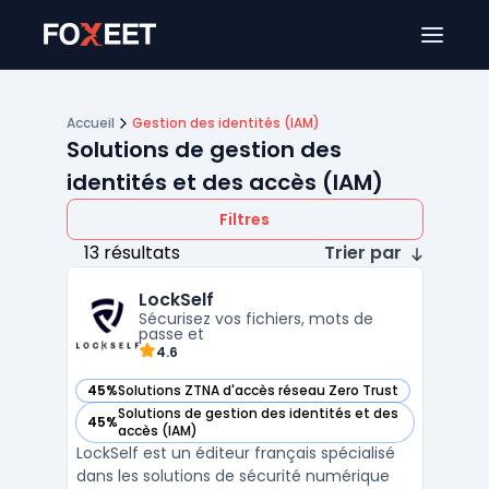
Ouver
Accueil
Gestion des identités (IAM)
Solutions de gestion des
identités et des accès (IAM)
Filtres
13 résultats
Trier par
LockSelf
Sécurisez vos fichiers, mots de
passe et
4.6
45%
Solutions ZTNA d'accès réseau Zero Trust
— voir LockSelf dans cette catégorie
Solutions de gestion des identités et des
45%
— voir LockSelf dans cette catégorie
accès (IAM)
LockSelf est un éditeur français spécialisé
dans les solutions de sécurité numérique