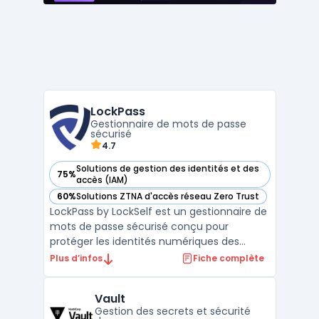
LockPass
Gestionnaire de mots de passe
sécurisé
4.7
Solutions de gestion des identités et des
75%
— voir LockPass dans cette catégorie
accès (IAM)
60%
Solutions ZTNA d'accès réseau Zero Trust
— voir LockPass dans cette catégorie
LockPass by LockSelf est un gestionnaire de
mots de passe sécurisé conçu pour
protéger les identités numériques des
entreprises et des particuliers. Cette
Plus d’infos
Fiche complète
solution offre un stockage sécurisé des
mots de passe, garantissant que tous les
Vault
identifiants et informations sensibles sont
Gestion des secrets et sécurité
protégés contre les ...