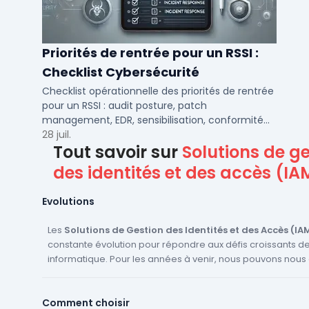
Priorités de rentrée pour un RSSI :
Checklist Cybersécurité
Checklist opérationnelle des priorités de rentrée
pour un RSSI : audit posture, patch
management, EDR, sensibilisation, conformité
NIS2 et plan de continuité.
28 juil.
Tout savoir sur
Solutions de ge
des identités et des accès (IA
Evolutions
Les
Solutions de Gestion des Identités et des Accès (IA
constante évolution pour répondre aux défis croissants de
informatique. Pour les années à venir, nous pouvons nous
plusieurs innovations et évolutions majeures. Tout d'abord, l'adoption de
l'IA et du Machine Learning devrait se généraliser dans le
Comment choisir
Ces technologies permettront d'automatiser et d'optimise