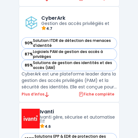
passe, gestion des sessions et politiques
d’élévation de privilèges afin de limiter
l’exposition aux risques liés aux comptes à
CyberArk
haut niveau d’autor ...
Gestion des accès privilégiés et
4.7
Solution ITDR de détection des menaces
90%
— voir CyberArk dans cette catégorie
d'identité
Logiciels PAM de gestion des accès à
87%
— voir CyberArk dans cette catégorie
privilèges
Solutions de gestion des identités et des
85%
— voir CyberArk dans cette catégorie
accès (IAM)
CyberArk est une plateforme leader dans la
gestion des accès privilégiés (PAM) et la
sécurité des identités. Elle est conçue pour
protéger les comptes sensibles, qu'il
Plus d’infos
Fiche complète
s'agisse d'identités humaines ou de
machines, contre les cyberattaques
Ivanti
sophistiquées. Avec sa solution Privileged
Ivanti gère, sécurise et automatise
Access Manager, Cy ...
l'IT
4.6
Solutions EPP & EDR de protection des