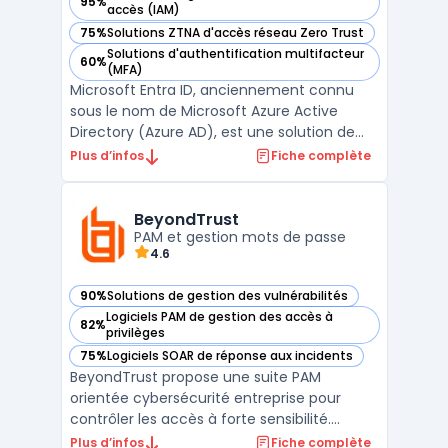
95%
— voir Microsoft Entra ID (Azure AD) dans cette catégorie
accès (IAM)
75%
Solutions ZTNA d'accès réseau Zero Trust
— voir Microsoft Entra ID (Azure AD) dans cette catégorie
Solutions d'authentification multifacteur
60%
— voir Microsoft Entra ID (Azure AD) dans cette catégorie
(MFA)
Microsoft Entra ID, anciennement connu
sous le nom de Microsoft Azure Active
Directory (Azure AD), est une solution de
gestion des identités et des accès (IAM)
Plus d’infos
Fiche complète
dans le cloud, proposée par Microsoft. Ce
service permet aux entreprises de
centraliser et de sécuriser la gestion des
BeyondTrust
identités des utilisa ...
PAM et gestion mots de passe
4.6
90%
Solutions de gestion des vulnérabilités
— voir BeyondTrust dans cette catégorie
Logiciels PAM de gestion des accès à
82%
— voir BeyondTrust dans cette catégorie
privilèges
75%
Logiciels SOAR de réponse aux incidents
— voir BeyondTrust dans cette catégorie
BeyondTrust propose une suite PAM
orientée cybersécurité entreprise pour
contrôler les accès à forte sensibilité.
L’approche combine gestion des mots de
Plus d’infos
Fiche complète