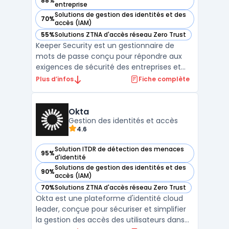
88%
— voir Keeper dans cette catégorie
entreprise
Solutions de gestion des identités et des
70%
— voir Keeper dans cette catégorie
accès (IAM)
55%
Solutions ZTNA d'accès réseau Zero Trust
— voir Keeper dans cette catégorie
Keeper Security est un gestionnaire de
mots de passe conçu pour répondre aux
exigences de sécurité des entreprises et
des organisations. Il permet de centraliser la
Plus d’infos
Fiche complète
gestion des identifiants, d’optimiser les
processus d’authentification et de réduire
les risques liés aux violations de données.
Okta
Compat ...
Gestion des identités et accès
4.6
Solution ITDR de détection des menaces
95%
— voir Okta dans cette catégorie
d'identité
Solutions de gestion des identités et des
90%
— voir Okta dans cette catégorie
accès (IAM)
70%
Solutions ZTNA d'accès réseau Zero Trust
— voir Okta dans cette catégorie
Okta est une plateforme d'identité cloud
leader, conçue pour sécuriser et simplifier
la gestion des accès des utilisateurs dans