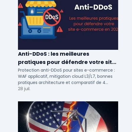
Anti-DDoS : les meilleures
pratiques pour défendre votre site
e-commerce en 2025
Protection anti-DDoS pour sites e-commerce :
WAF applicatif, mitigation cloud L3/L7, bonnes
pratiques architecture et comparatif de 4
solutions testees par des DSI en 2025.
28 juil.