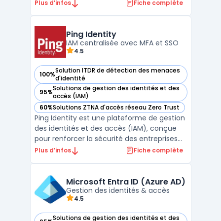
les environnements professionnels. Son
Plus d’infos
Fiche complète
offre repose principalement sur deux
modules : Customer Identity Cloud, qui
permet de gérer les identités clients et les
Ping Identity
autorisation ...
IAM centralisée avec MFA et SSO
4.5
Solution ITDR de détection des menaces
100%
— voir Ping Identity dans cette catégorie
d'identité
Solutions de gestion des identités et des
95%
— voir Ping Identity dans cette catégorie
accès (IAM)
60%
Solutions ZTNA d'accès réseau Zero Trust
— voir Ping Identity dans cette catégorie
Ping Identity est une plateforme de gestion
des identités et des accès (IAM), conçue
pour renforcer la sécurité des entreprises
tout en simplifiant l'expérience utilisateur.
Plus d’infos
Fiche complète
Grâce à ses solutions, Ping Identity permet
une gestion centralisée des identités et
propose des fonctionnalités avancées
Microsoft Entra ID (Azure AD)
comm ...
Gestion des identités & accès
4.5
Solutions de gestion des identités et des