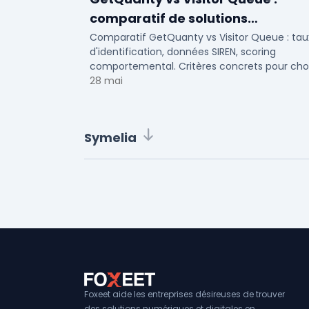
comparatif de solutions
d'identification visiteurs B2B
Comparatif GetQuanty vs Visitor Queue : tau
d'identification, données SIREN, scoring
comportemental. Critères concrets pour choi
votre solution de lead generation B2B en PME
28 mai
ETI.
Symelia
Foxeet aide les entreprises désireuses de trouver
des solutions numériques et digitales en