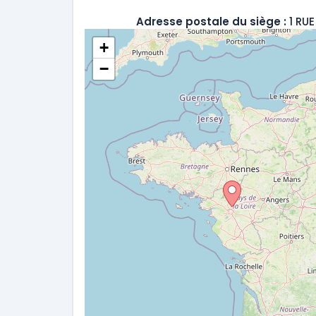
Adresse postale du siège :
1 RU
+
−