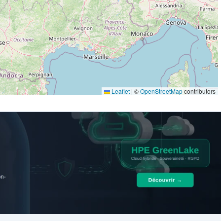
Leaflet
|
©
OpenStreetMap
contributors