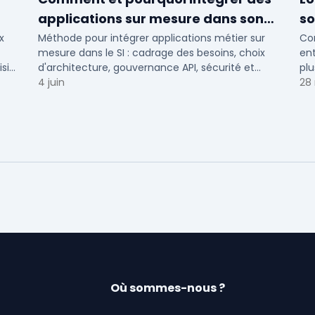
applications sur mesure dans son
so
SI ?
x
Méthode pour intégrer applications métier sur
Com
mesure dans le SI : cadrage des besoins, choix
ent
sir
d'architecture, gouvernance API, sécurité et
plu
 et
conduite du changement.
4 juin
28
Où sommes-nous ?