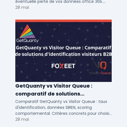
éventuelle perte de vos données office 365.
Voici notre ...
28 mai
GetQuanty vs Visitor Queue :
comparatif de solutions
d'identification visiteurs B2B
Comparatif GetQuanty vs Visitor Queue : taux
d'identification, données SIREN, scoring
comportemental. Critères concrets pour choisir
votre solution de lead generation B2B en PME et
28 mai
ETI.