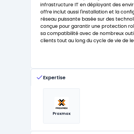
infrastructure IT en déployant des envi
offre inclut aussi l'installation et la con
réseau puissante basée sur des technol
conçue pour garantir une protection rob
sa compatibilité avec de nombreux outils et protoco
clients tout au long du cycle de vie de l
maintenance et au support technique. Le
personnalisé, assurant la sécurité et l
leur expertise dans les logiciels open 
aux besoins spécifiques des entreprises
matière de sécurité et de gestion IT.
Expertise
Proxmox