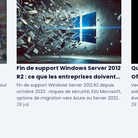
Fin de support Windows Server 2012
Qu
R2 : ce que les entreprises doivent
Of
savoir
N
our
Fin de support Windows Server 2012 R2 depuis
Ve
octobre 2023 : risques de sécurité, ESU Microsoft,
sol
options de migration vers Azure ou Server 2022
éve
pour TPE, PME et ETI.
28 juil.
Voi
28