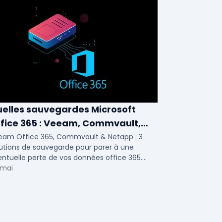
elles sauvegardes Microsoft
fice 365 : Veeam, Commvault,
etapp
eam Office 365, Commvault & Netapp : 3
utions de sauvegarde pour parer à une
ntuelle perte de vos données office 365.
ci notre ...
 mai