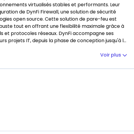
ronnements virtualisés stables et performants. Leur
figuration de DynFi Firewall, une solution de sécurité
ogies open source. Cette solution de pare-feu est
uste tout en offrant une flexibilité maximale grâce à
les réseaux. DynFi accompagne ses
eurs projets IT, depuis la phase de conception jusqu'à la
s entreprises peuvent ainsi bénéficier d’un suivi
a performance continue de leur infrastructure. Grâce à
Voir plus
source, DynFi offre des solutions sur-mesure adaptées
 tout en respectant les normes les plus strictes en