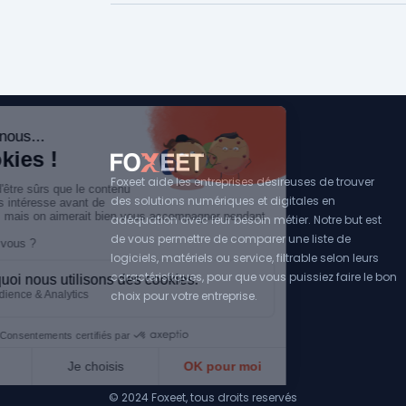
Foxeet aide les entreprises désireuses de trouver
des solutions numériques et digitales en
adéquation avec leur besoin métier. Notre but est
de vous permettre de comparer une liste de
logiciels, matériels ou service, filtrable selon leurs
caractéristiques, pour que vous puissiez faire le bon
choix pour votre entreprise.
© 2024 Foxeet, tous droits reservés