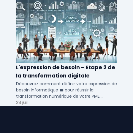
L'expression de besoin - Etape 2 de
la transformation digitale
Découvrez comment définir votre expression de
besoin informatique 💼 pour réussir la
transformation numérique de votre PME.
Optimisez vos processus métiers et RH avec nos
28 juil.
conseils.