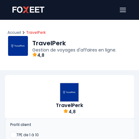
Ouver
Accueil
TravelPerk
TravelPerk
Gestion de voyages d'affaires en ligne.
4,8
TravelPerk
4,8
Profil client
Oui
TPE de 1 à 10