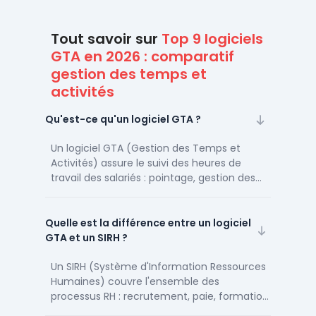
Tout savoir sur
Top 9 logiciels
GTA en 2026 : comparatif
gestion des temps et
activités
Qu'est-ce qu'un logiciel GTA ?
Un logiciel GTA (Gestion des Temps et
Activités) assure le suivi des heures de
travail des salariés : pointage, gestion des
compteurs d'heures, modulation, congés et
préparation des variables de paie. Il garantit
la conformité avec le Code du travail
Quelle est la différence entre un logiciel
français (35h, forfait-jours, heures
GTA et un SIRH ?
supplémentaires).
Un SIRH (Système d'Information Ressources
Humaines) couvre l'ensemble des
processus RH : recrutement, paie, formation,
gestion des talents. Le GTA est un sous-