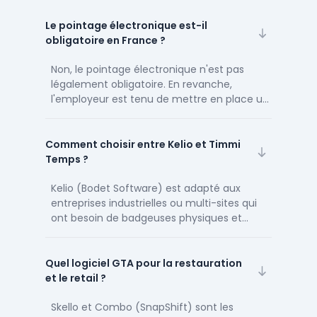
ensemble du SIRH focalisé sur le temps de
travail. Certains SIRH comme Factorial ou
Le pointage électronique est-il
Eurécia intègrent un module GTA. D'autres
obligatoire en France ?
spécialistes comme Kelio se concentrent
uniquement sur la gestion des temps.
Non, le pointage électronique n'est pas
légalement obligatoire. En revanche,
l'employeur est tenu de mettre en place un
système de décompte du temps de travail
effectif pour chaque salarié (article L3171-4
du Code du travail). Un logiciel GTA répond
Comment choisir entre Kelio et Timmi
à cette obligation tout en automatisant les
Temps ?
calculs.
Kelio (Bodet Software) est adapté aux
entreprises industrielles ou multi-sites qui
ont besoin de badgeuses physiques et
d'une gestion GTA robuste. Timmi Temps
(Lucca) est préférable pour les entreprises
de services déjà équipées de modules
Quel logiciel GTA pour la restauration
Lucca (paie Pagga, congés Figgo)
et le retail ?
souhaitant une intégration fluide sans
matériel physique.
Skello et Combo (SnapShift) sont les