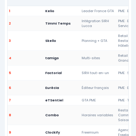
1
Kelio
Leader France GTA
PME · ETI · 
Intégration SIRH
PME · ETI · 
2
Timmi Temps
Lucca
Services
Retail ·
3
Skello
Planning + GTA
Restaurati
Hôtellerie
Retail · Mul
4
tamigo
Multi-sites
Grande dis
5
Factorial
SIRH tout-en-un
PME · Start
6
Eurécia
Éditeur français
PME · ETI 
7
eTSentiel
GTA PME
PME · TPE ·
Restaurati
8
Combo
Horaires variables
Commerce
Saisonnie
Agences ·
9
Clockify
Freemium
Freelances