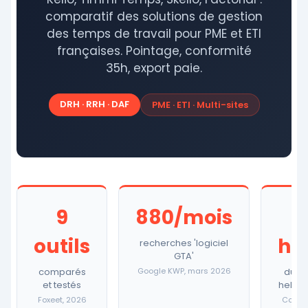
comparatif des solutions de gestion
des temps de travail pour PME et ETI
françaises. Pointage, conformité
35h, export paie.
DRH · RRH · DAF
PME · ETI · Multi-sites
9
880/mois
outils
he
recherches 'logiciel
GTA'
comparés
Google KWP, mars 2026
durée
et testés
hebdo
Foxeet, 2026
Code d