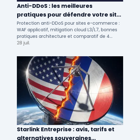
Anti-DDoS : les meilleures
pratiques pour défendre votre site
e-commerce en 2025
Protection anti-DDoS pour sites e-commerce :
WAF applicatif, mitigation cloud L3/L7, bonnes
pratiques architecture et comparatif de 4
solutions testees par des DSI en 2025.
28 juil.
Starlink Entreprise : avis, tarifs et
alternatives souveraines