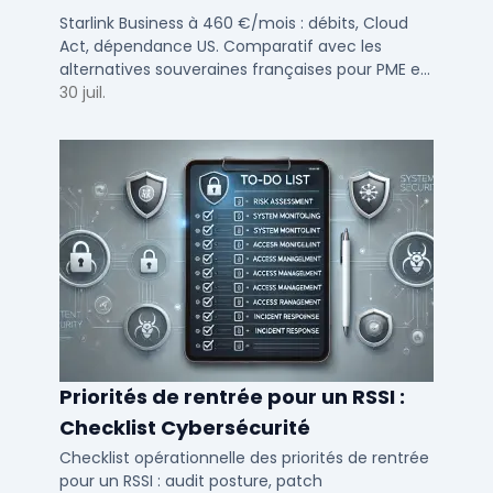
françaises 2026
Starlink Business à 460 €/mois : débits, Cloud
Act, dépendance US. Comparatif avec les
alternatives souveraines françaises pour PME et
ETI multi-sites. Avis terrain et critères de choix
30 juil.
DSI.
Priorités de rentrée pour un RSSI :
Checklist Cybersécurité
Checklist opérationnelle des priorités de rentrée
pour un RSSI : audit posture, patch