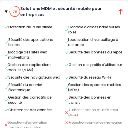
Catégories
75% de compatibilité
Solutions MDM et sécurité mobile pour
75
entreprises
Protection de la vie privée
Contrôle d'accès basé sur les
rôles
Sécurité des applications
Localisation et verrouillage à
tierces
distance
Blocage des sites web
Sécurité des données au repos
malveillants
Gestion des applications
Gestion des profils d'utilisateur
mobiles (MAM)
Sécurité des navigateurs web
Sécurité du réseau Wi-Fi
Sécurité du courrier
Gestion des appareils mobiles
électronique
(MDM)
Gestion des correctifs de
Sécurité des données en
sécurité
transit
Chiffrement des données
Authentification multifacteur
(MFA)
Détection d'anomalies
Protection contre les malwares
comportementales