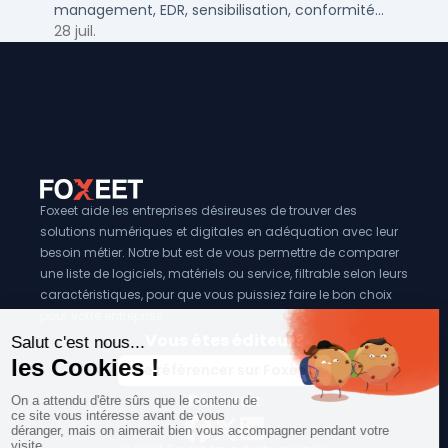
management, EDR, sensibilisation, conformité
NIS2 et plan de continuité.
28 juil.
Foxeet aide les entreprises désireuses de trouver des
solutions numériques et digitales en adéquation avec leur
besoin métier. Notre but est de vous permettre de comparer
une liste de logiciels, matériels ou service, filtrable selon leurs
caractéristiques, pour que vous puissiez faire le bon choix
pour votre entreprise.
Vous êtes éditeur?
Se référencer sur Foxeet
Réseaux