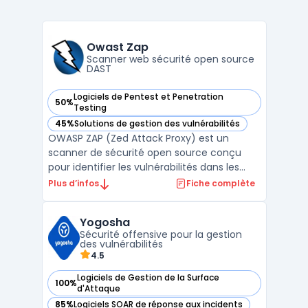
Owast Zap
Scanner web sécurité open source
DAST
Logiciels de Pentest et Penetration
50%
— voir Owast Zap dans cette catégorie
Testing
45%
Solutions de gestion des vulnérabilités
— voir Owast Zap dans cette catégorie
OWASP ZAP (Zed Attack Proxy) est un
scanner de sécurité open source conçu
pour identifier les vulnérabilités dans les
applications web. Développé par OWASP et
Plus d’infos
Fiche complète
fondé en 2010 par Simon Bennetts, le
logiciel propose un proxy d'interception
Yogosha
HTTP permettant aux testeurs d'inspecter
Sécurité offensive pour la gestion
et de modifier le ...
des vulnérabilités
4.5
Logiciels de Gestion de la Surface
100%
— voir Yogosha dans cette catégorie
d'Attaque
85%
Logiciels SOAR de réponse aux incidents