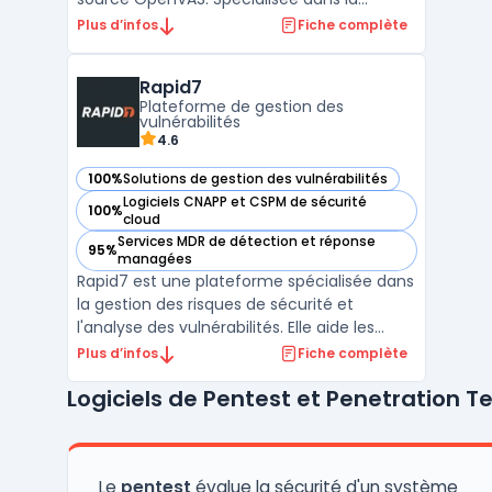
détection et l'analyse des vulnérabilités
Plus d’infos
Fiche complète
réseau, Greenbone offre aux entreprises
une visibilité en temps réel sur les failles de
Rapid7
sécurité présentes dans leurs
Plateforme de gestion des
infrastructures IT. ...
vulnérabilités
4.6
100%
Solutions de gestion des vulnérabilités
— voir Rapid7 dans cette catégorie
Logiciels CNAPP et CSPM de sécurité
100%
— voir Rapid7 dans cette catégorie
cloud
Services MDR de détection et réponse
95%
— voir Rapid7 dans cette catégorie
managées
Rapid7 est une plateforme spécialisée dans
la gestion des risques de sécurité et
l'analyse des vulnérabilités. Elle aide les
entreprises à identifier, évaluer et corriger
Plus d’infos
Fiche complète
les failles de sécurité sur leurs réseaux et
Logiciels de Pentest et Penetration T
systèmes informatiques. Grâce à des outils
d'analyse des failles de sécurité et de d ...
Le
pentest
évalue la sécurité d'un système