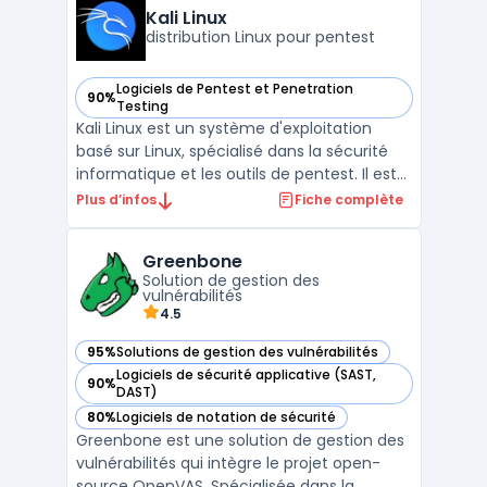
scanner xss et injections SQL) tout en
Kali Linux
conservant une appr ...
distribution Linux pour pentest
Logiciels de Pentest et Penetration
90%
— voir Kali Linux dans cette catégorie
Testing
Kali Linux est un système d'exploitation
basé sur Linux, spécialisé dans la sécurité
informatique et les outils de pentest. Il est
largement utilisé par les professionnels de
Plus d’infos
Fiche complète
la sécurité pour effectuer des tests de
pénétration, des évaluations de
Greenbone
vulnérabilités et des analyses de sécurité.
Solution de gestion des
Kali Linu ...
vulnérabilités
4.5
95%
Solutions de gestion des vulnérabilités
— voir Greenbone dans cette catégorie
Logiciels de sécurité applicative (SAST,
90%
— voir Greenbone dans cette catégorie
DAST)
80%
Logiciels de notation de sécurité
— voir Greenbone dans cette catégorie
Greenbone est une solution de gestion des
vulnérabilités qui intègre le projet open-
source OpenVAS. Spécialisée dans la