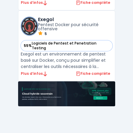
vulnérabilités. Créé en 2003 par H.D. Moore
Plus d’infos
Fiche complète
et maintenu
par Rapid7, Metasploit propose une base de
Exegol
données regroupant plus de 2 500 exploits
Pentest Docker pour sécurité
...
offensive
5
Logiciels de Pentest et Penetration
55%
— voir Exegol dans cette catégorie
Testing
Exegol est un environnement de pentest
basé sur Docker, conçu pour simplifier et
centraliser les outils nécessaires à la
sécurité offensive. Contrairement à des
Plus d’infos
Fiche complète
environnements traditionnels comme Kali
Linux, Exegol tire parti des conteneurs
Docker pour offrir une infrastructure légère,
modulable et ...