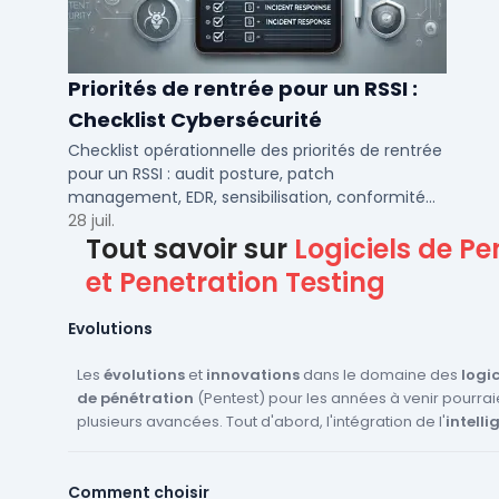
Priorités de rentrée pour un RSSI :
Checklist Cybersécurité
Checklist opérationnelle des priorités de rentrée
pour un RSSI : audit posture, patch
management, EDR, sensibilisation, conformité
NIS2 et plan de continuité.
28 juil.
Tout savoir sur
Logiciels de Pe
et Penetration Testing
Evolutions
Les
évolutions
et
innovations
dans le domaine des
logic
de pénétration
(Pentest) pour les années à venir pourraie
plusieurs avancées. Tout d'abord, l'intégration de l'
intelli
artificielle
et du
machine learning
pour automatiser et a
détection des
vulnérabilités
est une tendance majeure. 
Comment choisir
technologies permettront d'identifier plus rapidement et 