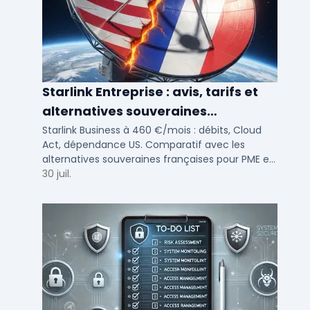
Starlink Entreprise : avis, tarifs et
alternatives souveraines
françaises 2026
Starlink Business à 460 €/mois : débits, Cloud
Act, dépendance US. Comparatif avec les
alternatives souveraines françaises pour PME et
ETI multi-sites. Avis terrain et critères de choix
30 juil.
DSI.