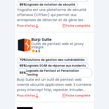
— voir Yogosha dans cette catégorie
85%
Logiciels de notation de sécurité
— voir Yogosha dans cette catégorie
Yogosha est une plateforme de sécurité
offensive (OffSec) qui permet aux
entreprises de détecter et de gérer les
vulnérabilités informatiques avant qu'elles
Plus d’infos
Fiche complète
ne soient exploitées. Grâce à des
programmes de Bug Bounty, les utilisateurs
Burp Suite
peuvent bénéficier de l'expertise d'une
Outils de pentest web et proxy
communauté d'élite de hack ...
intégré
4.3
70%
Solutions de gestion des vulnérabilités
— voir Burp Suite dans cette catégorie
65%
Logiciels SOAR de réponse aux incidents
— voir Burp Suite dans cette catégorie
Logiciels de Pentest et Penetration
55%
— voir Burp Suite dans cette catégorie
Testing
Burp Suite est un outil de pentest web
orienté sécurité application web. Il combine
proxy intercept http, repeater, intruder,
comparer, sequencer et un scanner
Plus d’infos
Fiche complète
vulnérabilités web pour automatiser la
détection d’expositions courantes (par ex.