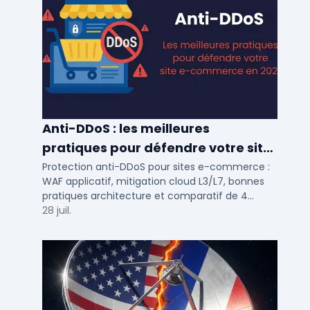
Anti-DDoS : les meilleures
pratiques pour défendre votre site
e-commerce en 2025
Protection anti-DDoS pour sites e-commerce :
WAF applicatif, mitigation cloud L3/L7, bonnes
pratiques architecture et comparatif de 4
solutions testees par des DSI en 2025.
28 juil.