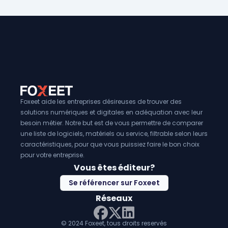
recommandations pour y remédier). Parmi les outils popula
plus, ils fournissent des
rapports détaillés
qui aident les 
pour ces tests, on trouve
sécurité à comprendre les
Metasploit
failles
et à prioriser les
pour l'exploitation de
correct
vulnérabilités,
nécessaires. L'utilisation de ces logiciels peut également 
Nmap
pour la détection des ports ouverts, 
pour l’audit de la sécurité des applications web.
conformité
aux
normes de sécurité
et aux
réglementat
vigueur, en démontrant que des tests de sécurité proactif
effectués régulièrement. Enfin, en renforçant la
posture de
les entreprises peuvent protéger leur
réputation
et éviter
associés aux
violations de données
.
Foxeet aide les entreprises désireuses de trouver des
solutions numériques et digitales en adéquation avec leur
besoin métier. Notre but est de vous permettre de comparer
une liste de logiciels, matériels ou service, filtrable selon leurs
caractéristiques, pour que vous puissiez faire le bon choix
pour votre entreprise.
Vous êtes éditeur?
Se référencer sur Foxeet
Réseaux
© 2024 Foxeet, tous droits reservés
LinkedIn
Facebook
Twitter X