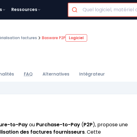
s
Ressources
ialisation factures
Basware P2P
Logiciel
nalités
FAQ
Alternatives
Intégrateur
ure-to-Pay
ou
Purchase-to-Pay
(
P2P
), propose une
isation des factures fournisseurs
. Cette