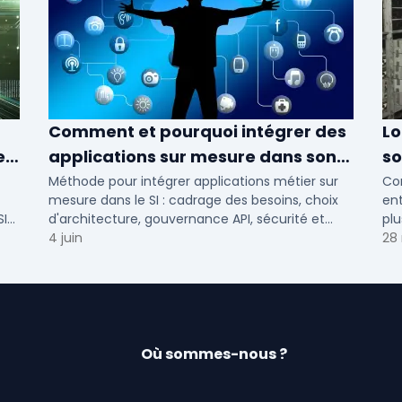
Comment et pourquoi intégrer des
Lo
e
applications sur mesure dans son
so
SI ?
Méthode pour intégrer applications métier sur
Com
mesure dans le SI : cadrage des besoins, choix
ent
SI
d'architecture, gouvernance API, sécurité et
plu
conduite du changement.
4 juin
28
Où sommes-nous ?