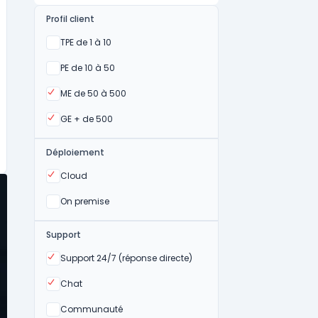
Profil client
Oui
TPE de 1 à 10
Oui
PE de 10 à 50
Oui
ME de 50 à 500
Oui
GE + de 500
Déploiement
Oui
Cloud
Oui
On premise
Support
Oui
Support 24/7 (réponse directe)
Oui
Chat
Non
Communauté