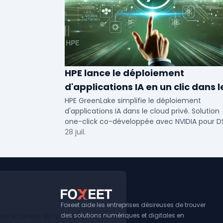
HPE lance le déploiement
d'applications IA en un clic dans l
cloud privé
HPE GreenLake simplifie le déploiement
d'applications IA dans le cloud privé. Solution
one-click co-développée avec NVIDIA pour D
de PME et ETI : performance et conformité.
28 juil.
Foxeet aide les entreprises désireuses de trouver
des solutions numériques et digitales en