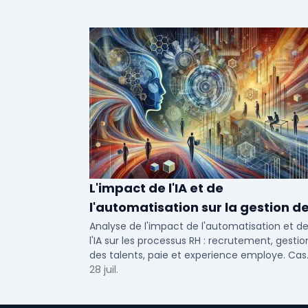
L'impact de l'IA et de
l'automatisation sur la gestion d
talents RH
Analyse de l'impact de l'automatisation et d
l'IA sur les processus RH : recrutement, gestio
des talents, paie et experience employe. Cas
concrets pour TPE, PME et ETI en 2026.
28 juil.