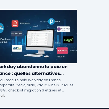
rkday abandonne la paie en
ance : quelles alternatives
gicielles pour 2026 ?
n du module paie Workday en France.
paratif Cegid, Silae, PayFit, Nibelis : risques
SAF, checklist migration 6 étapes et
endrier 2026 pour PME/ETI.
uil.