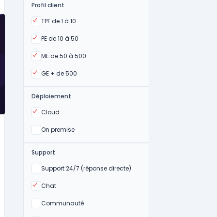
Profil client
Oui
TPE de 1 à 10
Oui
PE de 10 à 50
Oui
ME de 50 à 500
Oui
GE + de 500
Déploiement
Oui
Cloud
Oui
On premise
Support
Non
Support 24/7 (réponse directe)
Oui
Chat
Non
Communauté