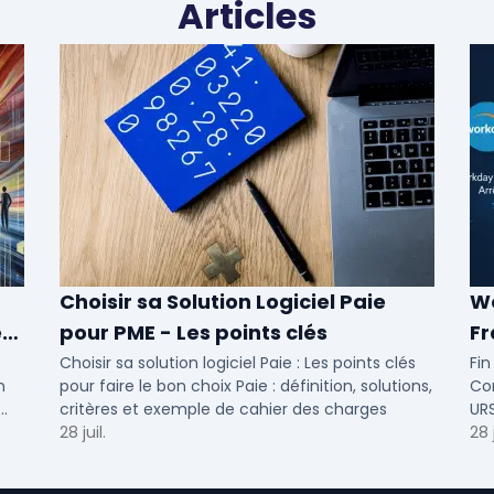
Articles
Choisir sa Solution Logiciel Paie
Wo
es
pour PME - Les points clés
Fr
lo
e
Choisir sa solution logiciel Paie : Les points clés
Fi
n
pour faire le bon choix Paie : définition, solutions,
Com
critères et exemple de cahier des charges
URS
28 juil.
cal
28 j