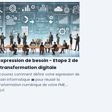
expression de besoin - Etape 2 de
 transformation digitale
couvrez comment définir votre expression de
oin informatique 💼 pour réussir la
ansformation numérique de votre PME.
timisez vos processus métiers et RH avec nos
uil.
seils.