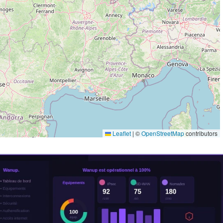
Leaflet
|
©
OpenStreetMap
contributors