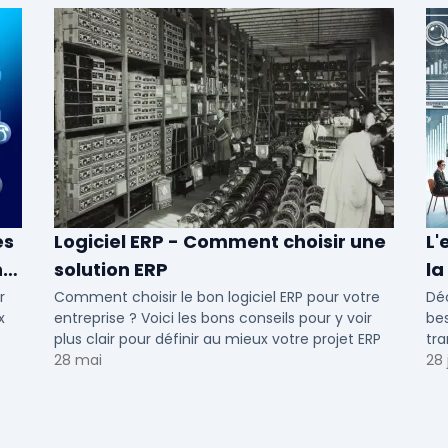
es
Logiciel ERP - Comment choisir une
L'
n
solution ERP
la
r
Comment choisir le bon logiciel ERP pour votre
Dé
x
entreprise ? Voici les bons conseils pour y voir
bes
plus clair pour définir au mieux votre projet ERP
tr
28 mai
Op
28 j
con