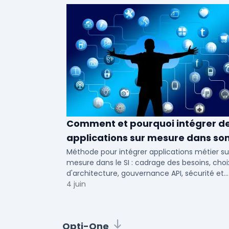
Comment et pourquoi intégrer d
applications sur mesure dans so
SI ?
Méthode pour intégrer applications métier su
mesure dans le SI : cadrage des besoins, choi
d'architecture, gouvernance API, sécurité et
conduite du changement.
4 juin
Opti-One