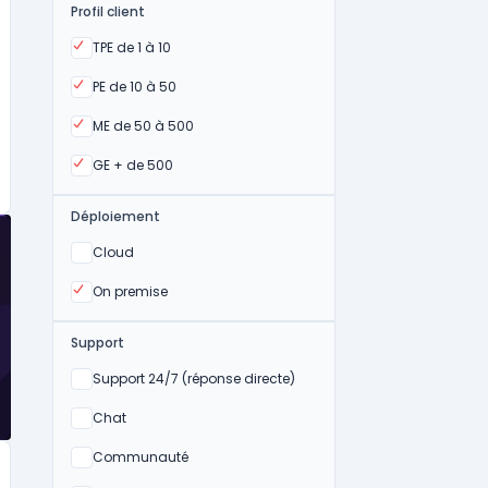
Profil client
Oui
TPE de 1 à 10
Oui
PE de 10 à 50
Oui
ME de 50 à 500
Oui
GE + de 500
Déploiement
Oui
Cloud
Oui
On premise
Support
Non
Support 24/7 (réponse directe)
Non
Chat
Non
Communauté