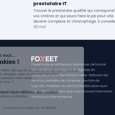
prestataire IT
Trouver le prestataire qualifié qui correspond
vos critères et qui saura faire le job peut vite
devenir complexe et chronophage. 5 conseil
pour vous !
28 mai
Foxeet aide les entreprises désireuses de trouver
des solutions numériques et digitales en
adéquation avec leur besoin métier. Notre but est
de vous permettre de comparer une liste de
logiciels, matériels ou service, filtrable selon leurs
caractéristiques, pour que vous puissiez faire le bon
choix pour votre entreprise.