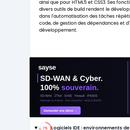
ainsi que pour HTML5 et CSS3. Ses fonct
divers outils de build rendent le déve
dans l'automatisation des tâches répétit
code, de gestion des dépendances et d'i
développement.
Catégories
75% de compatibilité
Logiciels IDE : environnements 
75