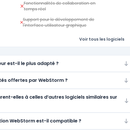
Fonctionnalités de collaboration en
temps réel
Support pour le développement de
l'interface utilisateur graphique
Voir tous les logiciels
ur est-il le plus adapté ?
lités offertes par WebStorm ?
t-elles à celles d’autres logiciels similaires sur
tion WebStorm est-il compatible ?