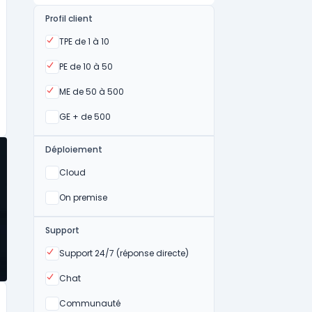
Profil client
Oui
TPE de 1 à 10
Oui
PE de 10 à 50
Oui
ME de 50 à 500
Oui
GE + de 500
Déploiement
Oui
Cloud
Oui
On premise
Support
Oui
Support 24/7 (réponse directe)
Oui
Chat
Non
Communauté