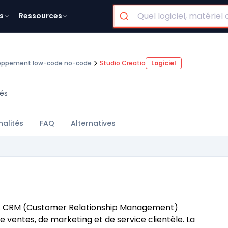
s
Ressources
oppement low-code no-code
Studio Creatio
Logiciel
rés
nalités
FAQ
Alternatives
els CRM (Customer Relationship Management)
 ventes, de marketing et de service clientèle. La