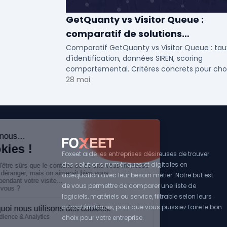
GetQuanty vs Visitor Queue :
comparatif de solutions
d'identification visiteurs B2B
Comparatif GetQuanty vs Visitor Queue : tau
d'identification, données SIREN, scoring
comportemental. Critères concrets pour choi
votre solution de lead generation B2B en PME
28 mai
ETI.
Foxeet aide les entreprises désireuses de trouver
des solutions numériques et digitales en
adéquation avec leur besoin métier. Notre but est
de vous permettre de comparer une liste de
logiciels, matériels ou service, filtrable selon leurs
caractéristiques, pour que vous puissiez faire le bon
choix pour votre entreprise.