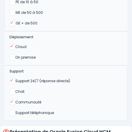
Oui
PE de 10 à 50
Oui
ME de 50 à 500
Oui
GE + de 500
Déploiement
Oui
Cloud
Oui
On premise
Support
Oui
Support 24/7 (réponse directe)
Non
Chat
Oui
Communauté
Non
Support téléphonique
Présentation de Oracle Fusion Cloud HCM