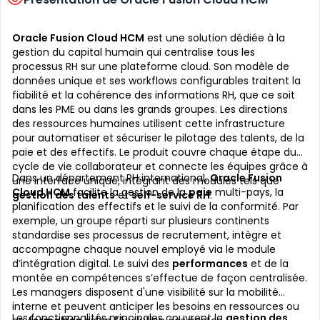
Oracle Fusion Cloud HCM
est une solution dédiée à la
gestion du capital humain qui centralise tous les
processus RH sur une plateforme cloud. Son modèle de
données unique et ses workflows configurables traitent la
fiabilité et la cohérence des informations RH, que ce soit
dans les PME ou dans les grands groupes. Les directions
des ressources humaines utilisent cette infrastructure
pour automatiser et sécuriser le pilotage des talents, de la
paie et des effectifs. Le produit couvre chaque étape du
cycle de vie collaborateur et connecte les équipes grâce à
Dans un département RH international,
Oracle Fusion
une interface unique, intégrant des modules tels que
Cloud HCM
facilite la gestion de la
paie
multi-pays, la
gestion des talents
et
self-service RH
.
planification des effectifs et le suivi de la conformité. Par
exemple, un groupe réparti sur plusieurs continents
standardise ses processus de recrutement, intègre et
accompagne chaque nouvel employé via le module
d’intégration digital. Le suivi des
performances
et de la
montée en compétences s’effectue de façon centralisée.
Les managers disposent d'une visibilité sur la mobilité
interne et peuvent anticiper les besoins en ressources ou
Les fonctionnalités principales couvrent la
gestion des