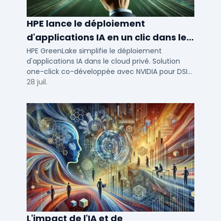
HPE lance le déploiement
d'applications IA en un clic dans le
cloud privé
HPE GreenLake simplifie le déploiement
d'applications IA dans le cloud privé. Solution
one-click co-développée avec NVIDIA pour DSI
de PME et ETI : performance et conformité.
28 juil.
L'impact de l'IA et de