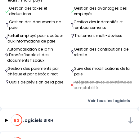
états / multi-pays
Gestion des taxes et
Gestion des avantages des
déductions
employés
Gestion des documents de
Gestion des indemnités et
paie
remboursements
Portail employé pour accéder
Traitement multi-devises
aux informations de paie
Automatisation de la fin
Gestion des contributions de
d'année fiscale et des
retraite
documents fiscaux
Gestion des paiements par
Suivi des modifications de la
chèque et par dépôt direct
paie
Outils de prévision de la paie
Intégration avec le système de
comptabilité
Voir tous les logiciels
50% de compatibilité
Logiciels SIRH
50