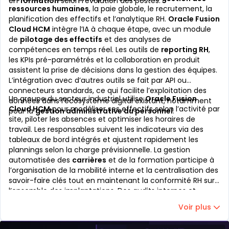
en
formation
selon l’évolution des postes.
ressources humaines
, la paie globale, le recrutement, la
planification des effectifs et l’analytique RH.
Oracle Fusion
Cloud HCM
intègre l’IA à chaque étape, avec un module
de
pilotage des effectifs
et des analyses de
compétences en temps réel. Les outils de
reporting RH
,
les KPIs pré-paramétrés et la collaboration en produit
assistent la prise de décisions dans la gestion des équipes.
L’intégration avec d’autres outils se fait par API ou
connecteurs standards, ce qui facilite l’exploitation des
Un groupe du secteur industriel utilise
Oracle Fusion
données dans l’écosystème digital existant, notamment
Cloud HCM
pour modéliser ses effectifs selon l’activité par
pour la
gestion administrative du personnel
.
site, piloter les absences et optimiser les horaires de
travail. Les responsables suivent les indicateurs via des
tableaux de bord intégrés et ajustent rapidement les
plannings selon la charge prévisionnelle. La gestion
automatisée des
carrières
et de la formation participe à
l’organisation de la mobilité interne et la centralisation des
savoir-faire clés tout en maintenant la conformité RH sur
l’ensemble des implantations. Des audits internes et
externes sont réalisés à partir des données RH centralisées
Voir plus
et sécurisées.