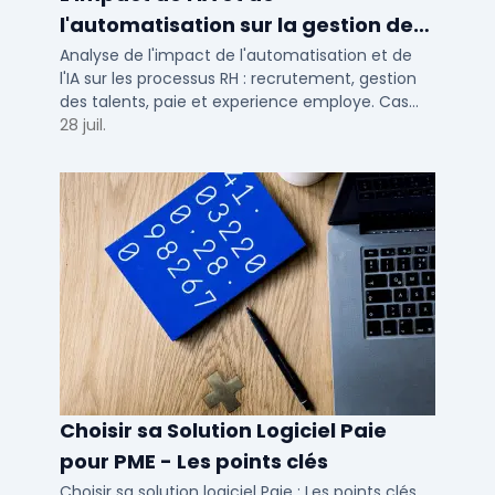
l'automatisation sur la gestion des
talents RH
Analyse de l'impact de l'automatisation et de
l'IA sur les processus RH : recrutement, gestion
des talents, paie et experience employe. Cas
concrets pour TPE, PME et ETI en 2026.
28 juil.
Choisir sa Solution Logiciel Paie
pour PME - Les points clés
Choisir sa solution logiciel Paie : Les points clés