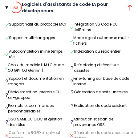
Catégories
63% de compatibilité
Logiciels d'assistants de code IA pour
63
développeurs
Support natif du protocole MCP
Intégration VS Code OU
JetBrains
Support multi-langages
Mode agent autonome multi-
fichiers
Autocomplétion inline temps
Indexation du repo entier
réel
Choix du modèle LLM (Claude
Refactoring et réécriture
OU GPT OU Gemini)
assistés
Support et documentation en
Fine-tuning sur base de code
français
interne
Déploiement on-premise OU
Génération de tests unitaires
air-gapped
Prompts et commandes
Explication de code existant
personnalisables
SSO SAML OU OIDC et gestion
Attribution et scan de
des rôles
provenance OSS
Conformité RGPD et opt-out
Génération de code depuis une