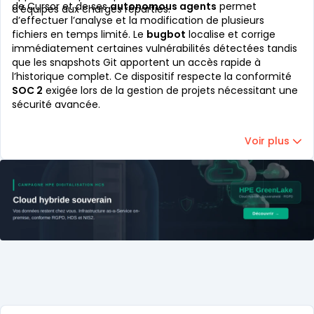
de Cursor et de ses
autonomous agents
permet
d’équipes aux charges réparties.
d’effectuer l’analyse et la modification de plusieurs
fichiers en temps limité. Le
bugbot
localise et corrige
immédiatement certaines vulnérabilités détectées tandis
que les snapshots Git apportent un accès rapide à
l’historique complet. Ce dispositif respecte la conformité
SOC 2
exigée lors de la gestion de projets nécessitant une
sécurité avancée.
Voir plus