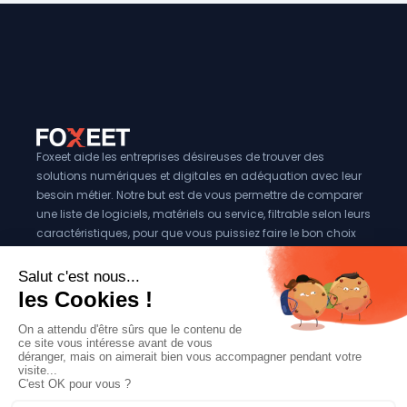
Foxeet aide les entreprises désireuses de trouver des
solutions numériques et digitales en adéquation avec leur
besoin métier. Notre but est de vous permettre de comparer
une liste de logiciels, matériels ou service, filtrable selon leurs
caractéristiques, pour que vous puissiez faire le bon choix
pour votre entreprise.
Vous êtes éditeur?
Se référencer sur Foxeet
Réseaux
© 2024 Foxeet, tous droits reservés
LinkedIn
Facebook
Twitter X
Mentions légales
|
Conditions générales d’utilisation