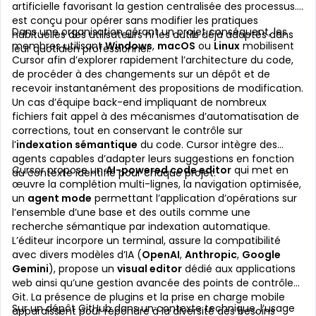
artificielle favorisant la gestion centralisée des processus. Il
est conçu pour opérer sans modifier les pratiques
Dans une organisation gérant un projet conséquent, les
habituelles des utilisateurs ni les outils déjà adoptés dans
membres utilisant
Windows
,
macOS
ou
Linux
mobilisent
leur quotidien professionnel.
Cursor afin d’explorer rapidement l’architecture du code,
de procéder à des changements sur un dépôt et de
recevoir instantanément des propositions de modification.
Un cas d’équipe back-end impliquant de nombreux
fichiers fait appel à des mécanismes d’automatisation de
corrections, tout en conservant le contrôle sur
l’
indexation sémantique
du code. Cursor intègre des
agents capables d’adapter leurs suggestions en fonction
Cursor propose un
AI-powered code editor
qui met en
du contexte identifié pour chaque projet.
œuvre la complétion multi-lignes, la navigation optimisée,
un
agent mode
permettant l’application d’opérations sur
l’ensemble d’une base et des outils comme une
recherche sémantique par indexation automatique.
L’éditeur incorpore un terminal, assure la compatibilité
avec divers modèles d’IA (
OpenAI
,
Anthropic
,
Google
Gemini
), propose un
visual editor
dédié aux applications
web ainsi qu’une gestion avancée des points de contrôle
Git. La présence de plugins et la prise en charge mobile
Sur un dépôt GitHub dans un contexte technique, l’usage
apparaissent pour répondre à la diversité des besoins