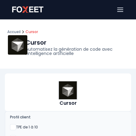
Ouver
Accueil
Cursor
Cursor
Automatisez la génération de code avec
l’intelligence artificielle
Cursor
Profil client
Oui
TPE de 1 à 10