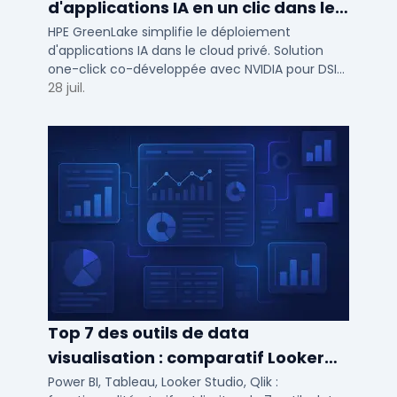
d'applications IA en un clic dans le
cloud privé
HPE GreenLake simplifie le déploiement
d'applications IA dans le cloud privé. Solution
one-click co-développée avec NVIDIA pour DSI
de PME et ETI : performance et conformité.
28 juil.
Top 7 des outils de data
visualisation : comparatif Looker
Studio, Tableau vs Power BI et
Power BI, Tableau, Looker Studio, Qlik :