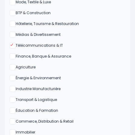
Oui
Mode, Textile & Luxe
Oui
BTP & Construction
Oui
Hôtellerie, Tourisme & Restauration
Oui
Médias & Divertissement
Oui
Télécommunications & IT
Oui
Finance, Banque & Assurance
Oui
Agriculture
Oui
Énergie & Environnement
Oui
Industrie Manufacturière
Oui
Transport & Logistique
Oui
Éducation & Formation
Oui
Commerce, Distribution & Retail
Oui
Immobilier