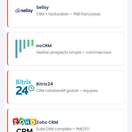
Sellsy
CRM + facturation — PME françaises
noCRM
Gestion prospects simple — commerciaux
Bitrix24
CRM collaboratif gratuit — équipes
Zoho CRM
Suite CRM complète — PME/ETI