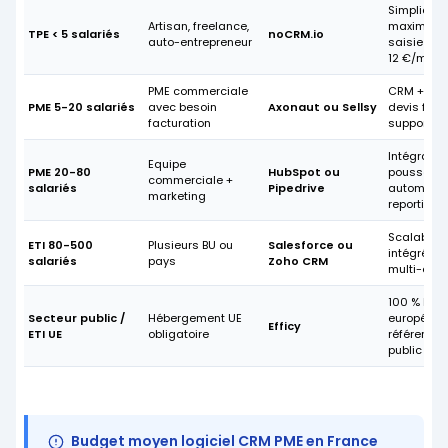
Simplicité
Artisan, freelance,
maximale,
TPE < 5 salariés
noCRM.io
auto-entrepreneur
saisie inuti
12 €/mois
PME commerciale
CRM + fact
PME 5-20 salariés
avec besoin
Axonaut ou Sellsy
devis fran
facturation
support lo
Intégratio
Equipe
PME 20-80
HubSpot ou
poussées,
commerciale +
salariés
Pipedrive
automatio
marketing
reporting f
Scalabilité,
ETI 80-500
Plusieurs BU ou
Salesforce ou
intégrée, 
salariés
pays
Zoho CRM
multi-enti
100 % héb
Secteur public /
Hébergement UE
européen,
Efficy
ETI UE
obligatoire
références
public
Budget moyen logiciel CRM PME en France