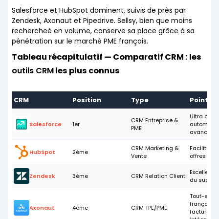
Salesforce et HubSpot dominent, suivis de près par
Zendesk, Axonaut et Pipedrive. Sellsy, bien que moins
rechercheé en volume, conserve sa place grâce à sa
pénétration sur le marché PME français.
Tableau récapitulatif — Comparatif CRM : les
outils CRM
les plus connus
CRM
Position
Type
Points F
Ultra comp
CRM Entreprise &
Salesforce
1er
automatis
PME
avancée
CRM Marketing &
Facilité d'u
HubSpot
2ème
Vente
offres gra
Excellente
Zendesk
3ème
CRM Relation Client
du support
Tout-en-u
français, 
Axonaut
4ème
CRM TPE/PME
facturatio