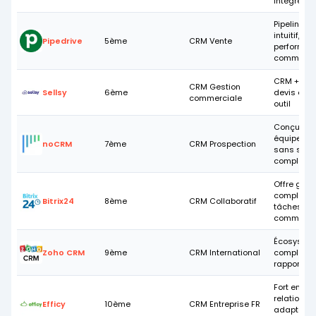
intégrés
Pipeline vi
intuitif, axé
Pipedrive
5ème
CRM Vente
performan
commerci
CRM + fact
CRM Gestion
Sellsy
6ème
devis en u
commerciale
outil
Conçu pou
équipes de
noCRM
7ème
CRM Prospection
sans sais
complexe
Offre gratu
complète,
Bitrix24
8ème
CRM Collaboratif
tâches +
communic
Écosystèm
Zoho CRM
9ème
CRM International
complet, b
rapport qua
Fort en ge
relations B
Efficy
10ème
CRM Entreprise FR
adapté g