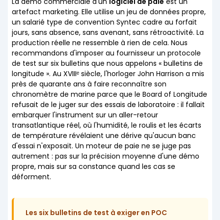
La démo commerciale d'un
logiciel de paie
est un
artefact marketing. Elle utilise un jeu de données propre,
un salarié type de convention Syntec cadre au forfait
jours, sans absence, sans avenant, sans rétroactivité. La
production réelle ne ressemble à rien de cela. Nous
recommandons d'imposer au fournisseur un protocole
de test sur six bulletins que nous appelons « bulletins de
longitude ». Au XVIIIᵉ siècle, l'horloger John Harrison a mis
près de quarante ans à faire reconnaître son
chronomètre de marine parce que le Board of Longitude
refusait de le juger sur des essais de laboratoire : il fallait
embarquer l'instrument sur un aller-retour
transatlantique réel, où l'humidité, le roulis et les écarts
de température révélaient une dérive qu'aucun banc
d'essai n'exposait. Un moteur de paie ne se juge pas
autrement : pas sur la précision moyenne d'une démo
propre, mais sur sa constance quand les cas se
déforment.
Les six bulletins de test à exiger en POC