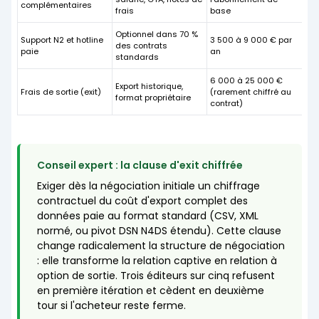
complémentaires
frais
base
Optionnel dans 70 %
Support N2 et hotline
3 500 à 9 000 € par
des contrats
paie
an
standards
6 000 à 25 000 €
Export historique,
Frais de sortie (exit)
(rarement chiffré au
format propriétaire
contrat)
Conseil expert : la clause d'exit chiffrée
Exiger dès la négociation initiale un chiffrage
contractuel du coût d'export complet des
données paie au format standard (CSV, XML
normé, ou pivot DSN N4DS étendu). Cette clause
change radicalement la structure de négociation
: elle transforme la relation captive en relation à
option de sortie. Trois éditeurs sur cinq refusent
en première itération et cèdent en deuxième
tour si l'acheteur reste ferme.