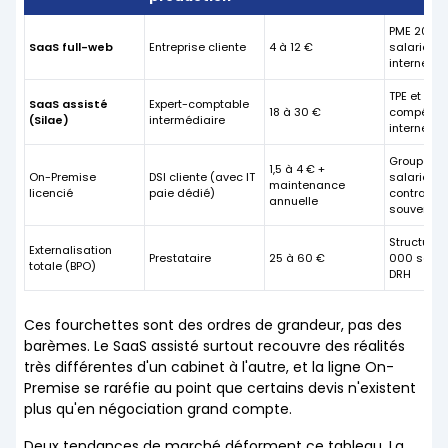
PME 20-5
SaaS full-web
Entreprise cliente
4 à 12 €
salariés 
interne
TPE et PM
SaaS assisté
Expert-comptable
18 à 30 €
compéten
(Silae)
intermédiaire
interne
Groupes 
1,5 à 4 € +
On-Premise
DSI cliente (avec IT
salariés,
maintenance
licencié
paie dédié)
contraint
annuelle
souverain
Structure
Externalisation
Prestataire
25 à 60 €
000 salar
totale (BPO)
DRH
Ces fourchettes sont des ordres de grandeur, pas des
barèmes. Le SaaS assisté surtout recouvre des réalités
très différentes d'un cabinet à l'autre, et la ligne On-
Premise se raréfie au point que certains devis n'existent
plus qu'en négociation grand compte.
Deux tendances de marché déforment ce tableau. La