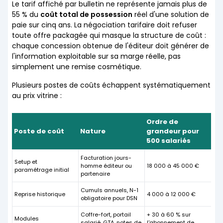
Le tarif affiché par bulletin ne représente jamais plus de
55 % du
coût total de possession
réel d'une solution de
paie sur cinq ans. La négociation tarifaire doit refuser
toute offre packagée qui masque la structure de coût :
chaque concession obtenue de l'éditeur doit générer de
l'information exploitable sur sa marge réelle, pas
simplement une remise cosmétique.
Plusieurs postes de coûts échappent systématiquement
au prix vitrine :
Ordre de
Poste de coût
Nature
grandeur pour
500 salariés
Facturation jours-
Setup et
homme éditeur ou
18 000 à 45 000 €
paramétrage initial
partenaire
Cumuls annuels, N-1
Reprise historique
4 000 à 12 000 €
obligatoire pour DSN
Coffre-fort, portail
+ 30 à 60 % sur
Modules
salarié, GTA, notes de
l'abonnement de