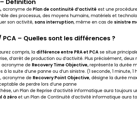
– Définition
A, acronyme de
Plan de continuité d’activité
est une procédure 
mble des processus, des moyens humains, matériels et technolog
uer son activité,
sans interruption
, même en cas de
sinistre m
/ PCA – Quelles sont les différences ?
’aurez compris, la
différence entre PRA et PCA
se situe principa
rise, d’arrêt de production ou d’activité. Plus précisément, deux
, acronyme de
Recovery Time Objective,
représente la durée m
s à la suite d’une panne ou d’un sinistre. (1 seconde, 1 minute, 1 
O
, acronyme de
Recovery Point Objective
, désigne la durée ma
ceptable de perdre lors d’une panne
thèse, un Plan de Reprise d’activité informatique aura toujours 
l à zéro
et un Plan de Continuité d’activité informatique aura t