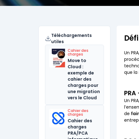
Téléchargements
Déf
utiles
Cahier des
Un PR
charges
procéd
Move to
techno
Cloud :
que la
exemple de
cahier des
charges pour
une migration
PRA 
vers le Cloud
Un PR
l’ense
Cahier des
de
fai
charges
entrep
Cahier des
charges
PRA/PCA