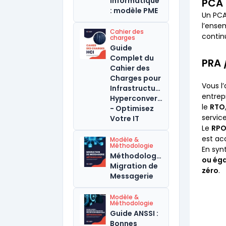
informatique
PCA 
: modèle PME
Un PC
l’ense
Cahier des
contin
charges
Guide
Complet du
PRA 
Cahier des
Charges pour
Vous l
Infrastructure
entrep
Hyperconvergée
le
RTO
- Optimisez
service
Votre IT
Le
RP
est ac
Modèle &
Méthodologie
En syn
Méthodologie
ou éga
Migration de
zéro
.
Messagerie
Modèle &
Méthodologie
Guide ANSSI :
Bonnes