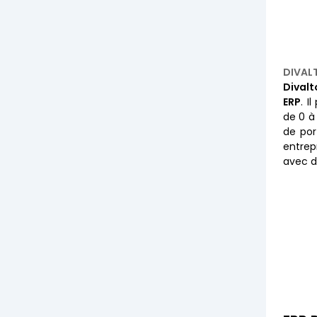
DIVAL
Divalt
ERP
. I
de 0 à
de port
entrep
avec d