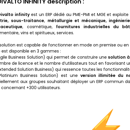
DIVALTO INFINITY description :
Divalto
infinity
est un ERP dédié au PME-PMI et MGE et exploite 
strie, sous-traitance
,
métallurgie et mécanique, ingénieri
aceutique
, cosmétique,
fournitures industrielles du bâ
mentaire, vins et spiritueux, services.
solution est capable de fonctionner en mode on premise ou en clou
 » est disponible en 3 gammes :
gile Business Solution) qui permet de construire une
solution à
mbre de licence et le nombre d’utilisateurs tout en favorisant 
xtended Solution Business) qui ressence toutes les fonctionnalités
latinium Business Solution) est une
version illimitée du n
iellement aux groupes souhaitant déployer un ERP commun dans t
s concernant +300 utilisateurs.