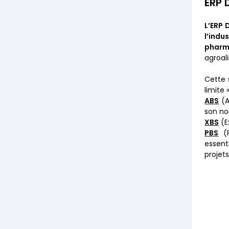
ERP 
L’ERP 
l’indu
pharm
agroali
Cette 
limite
ABS
(A
son no
XBS
(E
PBS
(P
essent
projet