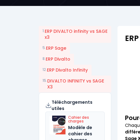
1.
ERP DIVALTO infinity vs SAGE
ERP
x3
5.
ERP Sage
8.
ERP Divalto
12.
ERP Divalto Infinity
15.
DIVALTO INFINITY vs SAGE
X3
Téléchargements
utiles
Pour
Cahier des
charges
Chaque
Modèle de
différ
cahier des
Sage 