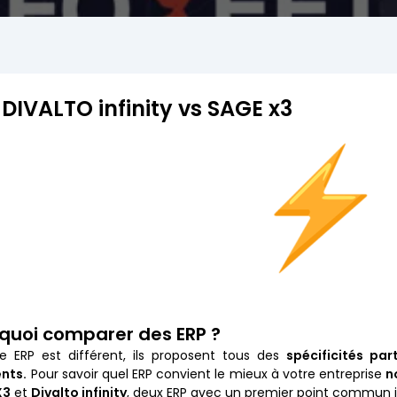
 DIVALTO infinity vs SAGE x3
quoi comparer des ERP ?
 ERP est différent, ils proposent tous des
spécificités part
ents.
Pour savoir quel ERP convient le mieux à votre entreprise
n
X3
et
Divalto infinity
, deux ERP avec un premier point commun i