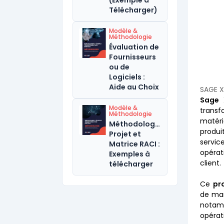
(Exemple à
Télécharger)
Modèle &
Méthodologie
Évaluation de
Fournisseurs
ou de
Logiciels :
Aide au Choix
SAGE X
Sage 
Modèle &
transf
Méthodologie
matéri
Méthodologie
produi
Projet et
servic
Matrice RACI :
opérat
Exemples à
client.
télécharger
Ce
pr
de man
notamm
opérat