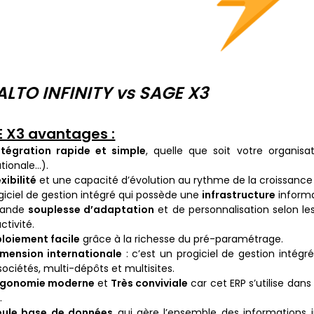
ALTO INFINITY vs SAGE X3
 X3 avantages :
ntégration rapide et simple
, quelle que soit votre organisat
ationale…).
exibilité
et une capacité d’évolution au rythme de la croissance
giciel de gestion intégré qui possède une
infrastructure
informa
rande
souplesse d’adaptation
et de personnalisation selon le
ctivité.
loiement facile
grâce à la richesse du pré-paramétrage.
imension internationale
: c’est un progiciel de gestion intégré 
sociétés, multi-dépôts et multisites.
rgonomie moderne
et
Très conviviale
car cet ERP s’utilise dan
.
eule base de données
qui gère l’ensemble des informations i