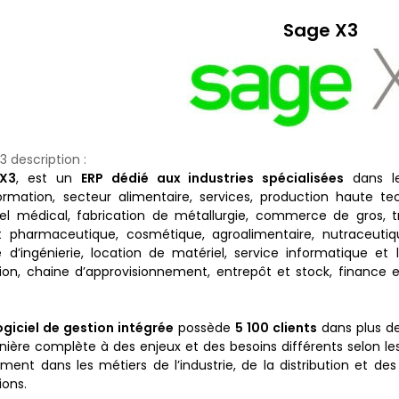
Sage X3
3 description :
X3
, est un
ERP dédié aux industries spécialisées
dans les
ormation, secteur alimentaire, services, production haute te
el médical, fabrication de métallurgie, commerce de gros, t
t pharmaceutique, cosmétique, agroalimentaire, nutraceutique
e d’ingénierie, location de matériel, service informatique et l
ion, chaine d’approvisionnement, entrepôt et stock, finance e
ogiciel de gestion intégrée
possède
5 100 clients
dans plus 
ière complète à des enjeux et des besoins différents selon les e
ent dans les métiers de l’industrie, de la distribution et des
ions.