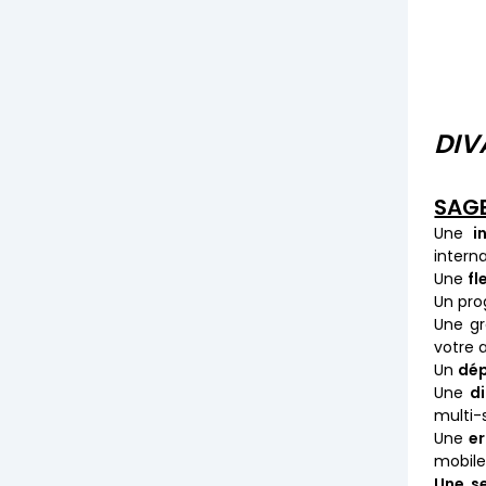
DIV
SAGE
Une
i
intern
Une
fl
Un pro
Une g
votre a
Un
dép
Une
d
multi-
Une
e
mobile
Une s