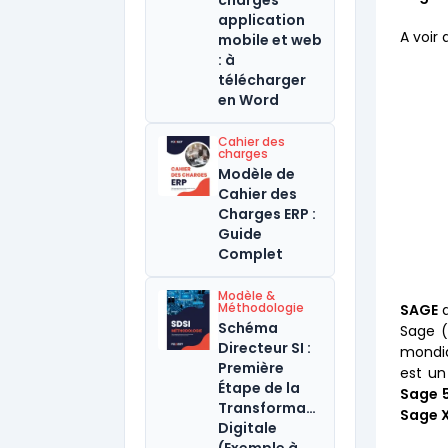
charges
application
A voir 
mobile et web
: à
télécharger
en Word
Cahier des
charges
Modèle de
Cahier des
Charges ERP :
Guide
Complet
Modèle &
Méthodologie
SAGE
d
Schéma
Sage 
Directeur SI :
mondia
Première
est un
Étape de la
Sage 
Transformation
Sage 
Digitale