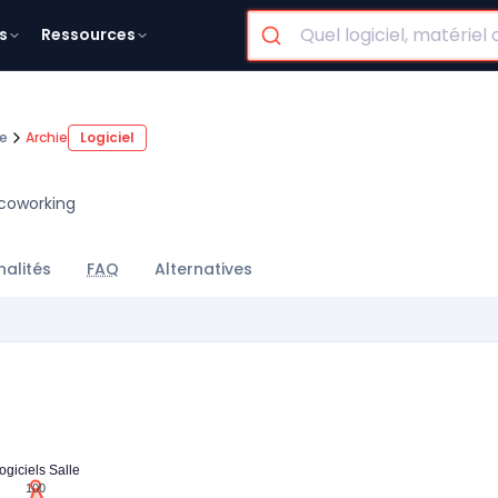
s
Ressources
le
Archie
Logiciel
 coworking
nalités
FAQ
Alternatives
ogiciels Salle
100