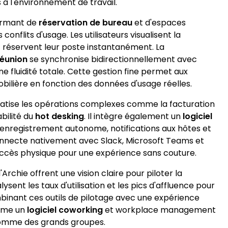
s à l'environnement de travail.
ormant de
réservation de bureau
et d'espaces
conflits d'usage. Les utilisateurs visualisent la
t réservent leur poste instantanément. La
réunion
se synchronise bidirectionnellement avec
e fluidité totale. Cette gestion fine permet aux
obilière en fonction des données d'usage réelles.
omatise les opérations complexes comme la facturation
bilité du
hot desking
. Il intègre également un
logiciel
l : enregistrement autonome, notifications aux hôtes et
onnecte nativement avec Slack, Microsoft Teams et
accès physique pour une expérience sans couture.
'Archie offrent une vision claire pour piloter la
ysent les taux d'utilisation et les pics d'affluence pour
binant ces outils de pilotage avec une expérience
omme un
logiciel coworking
et workplace management
comme des grands groupes.