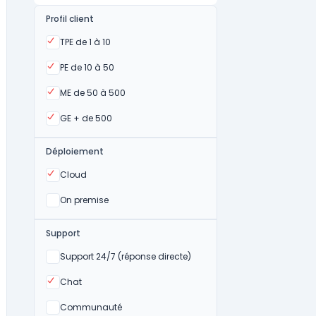
Profil client
Oui
TPE de 1 à 10
Oui
PE de 10 à 50
Oui
ME de 50 à 500
Oui
GE + de 500
Déploiement
Oui
Cloud
Oui
On premise
Support
Non
Support 24/7 (réponse directe)
Oui
Chat
Non
Communauté