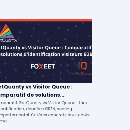
tQuanty vs Visitor Queue :
mparatif de solutions
identification visiteurs B2B
mparatif GetQuanty vs Visitor Queue : taux
dentification, données SIREN, scoring
portemental. Critères concrets pour choisir
re solution de lead generation B2B en PME et
 mai