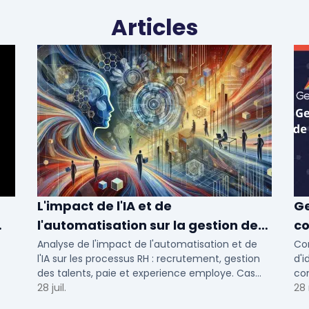
Articles
L'impact de l'IA et de
Ge
l'automatisation sur la gestion des
co
talents RH
d'
Analyse de l'impact de l'automatisation et de
Co
l'IA sur les processus RH : recrutement, gestion
d'i
des talents, paie et experience employe. Cas
com
concrets pour TPE, PME et ETI en 2026.
28 juil.
vot
28
ETI.