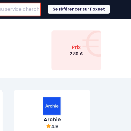
Se référencer sur Foxeet
€
Prix
2.80
€
Archie
4.9