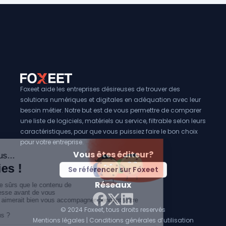
Foxeet aide les entreprises désireuses de trouver des
solutions numériques et digitales en adéquation avec leur
besoin métier. Notre but est de vous permettre de comparer
une liste de logiciels, matériels ou service, filtrable selon leurs
caractéristiques, pour que vous puissiez faire le bon choix
pour votre entreprise.
Vous êtes éditeur?
Se référencer sur Foxeet
Réseaux
© 2024 Foxeet, tous droits reservés
LinkedIn
Facebook
Twitter X
Mentions légales
|
Conditions générales d’utilisation