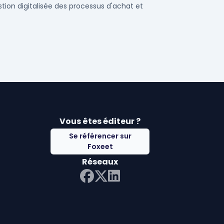
stion digitalisée des processus d'achat et
Vous êtes éditeur ?
Se référencer sur
Foxeet
Réseaux
LinkedIn
Facebook
Twitter X