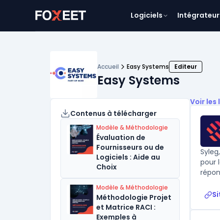
Logiciels
Intégrateur
Accueil
Easy Systems
Editeur
Easy Systems
Voir les 
Contenus à télécharger
Modèle & Méthodologie
Évaluation de
Fournisseurs ou de
Syleg
Logiciels : Aide au
pour 
Choix
répon
Modèle & Méthodologie
Si
Méthodologie Projet
et Matrice RACI :
Exemples à