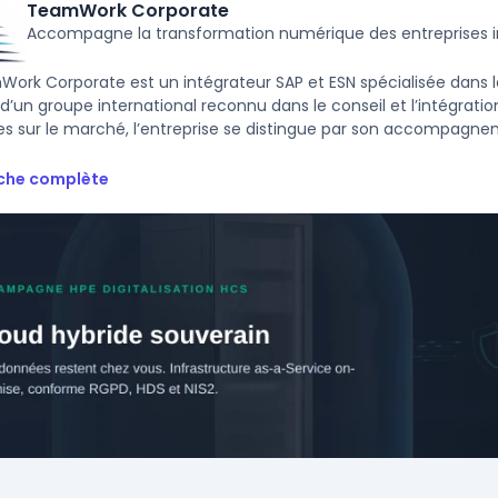
TeamWork Corporate
Accompagne la transformation numérique des entreprises i
ork Corporate est un intégrateur SAP et ESN spécialisée dans la
le d’un groupe international reconnu dans le conseil et l’intégrat
s sur le marché, l’entreprise se distingue par son accompagnem
iche complète