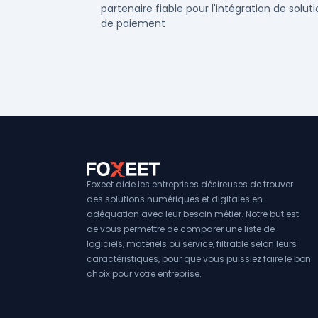
partenaire fiable pour l'intégration de solu
de paiement
Foxeet aide les entreprises désireuses de trouver
des solutions numériques et digitales en
adéquation avec leur besoin métier. Notre but est
de vous permettre de comparer une liste de
logiciels, matériels ou service, filtrable selon leurs
caractéristiques, pour que vous puissiez faire le bon
choix pour votre entreprise.