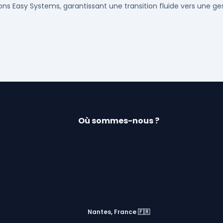
tions Easy Systems, garantissant une transition fluide vers une ge
Où sommes-nous ?
Nantes, France 🇫🇷