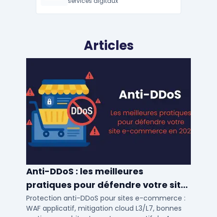
services digitaux
Articles
Anti-DDoS : les meilleures
pratiques pour défendre votre site
e-commerce en 2025
Protection anti-DDoS pour sites e-commerce :
WAF applicatif, mitigation cloud L3/L7, bonnes