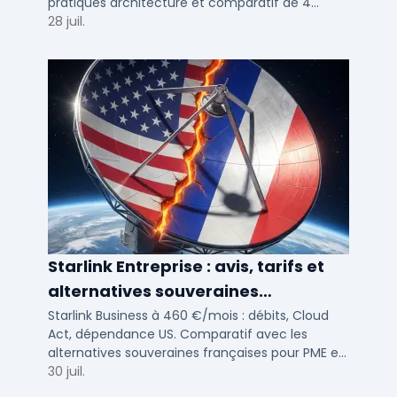
pratiques architecture et comparatif de 4
solutions testees par des DSI en 2025.
28 juil.
Starlink Entreprise : avis, tarifs et
alternatives souveraines
françaises 2026
Starlink Business à 460 €/mois : débits, Cloud
Act, dépendance US. Comparatif avec les
alternatives souveraines françaises pour PME et
ETI multi-sites. Avis terrain et critères de choix
30 juil.
DSI.