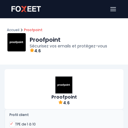
Ouver
Accueil
Proofpoint
Proofpoint
Sécurisez vos emails et protégez-vous
4.6
Proofpoint
4.6
Profil client
Oui
TPE de 1 à 10