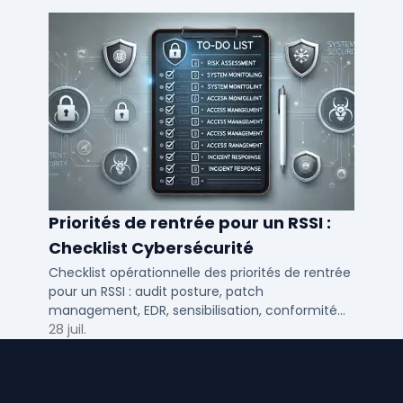
Priorités de rentrée pour un RSSI :
Checklist Cybersécurité
Checklist opérationnelle des priorités de rentrée
pour un RSSI : audit posture, patch
management, EDR, sensibilisation, conformité
NIS2 et plan de continuité.
28 juil.