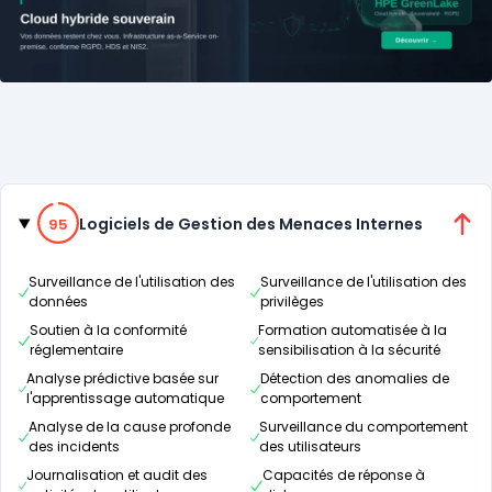
Catégories
95% de compatibilité
Logiciels de Gestion des Menaces Internes
95
Surveillance de l'utilisation des
Surveillance de l'utilisation des
données
privilèges
Soutien à la conformité
Formation automatisée à la
réglementaire
sensibilisation à la sécurité
Analyse prédictive basée sur
Détection des anomalies de
l'apprentissage automatique
comportement
Analyse de la cause profonde
Surveillance du comportement
des incidents
des utilisateurs
Journalisation et audit des
Capacités de réponse à