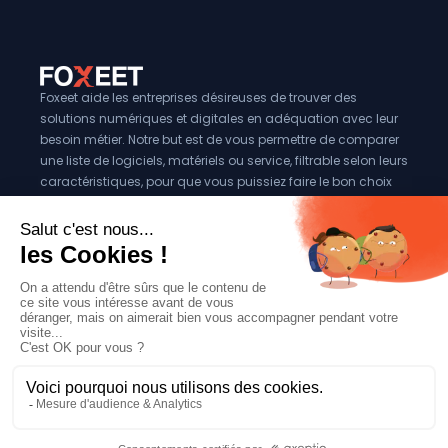
Foxeet aide les entreprises désireuses de trouver des
solutions numériques et digitales en adéquation avec leur
besoin métier. Notre but est de vous permettre de comparer
une liste de logiciels, matériels ou service, filtrable selon leurs
caractéristiques, pour que vous puissiez faire le bon choix
pour votre entreprise.
Vous êtes éditeur?
Se référencer sur Foxeet
Réseaux
© 2024 Foxeet, tous droits reservés
LinkedIn
Facebook
Twitter X
Mentions légales
|
Conditions générales d’utilisation