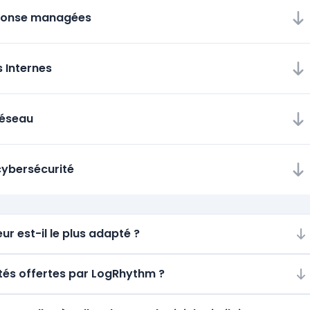
éponse managées
 Internes
réseau
cybersécurité
ur est-il le plus adapté ?
ités offertes par LogRhythm ?