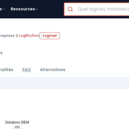
s
Ressources
treprises
LogRhythm
Logiciel
es
nalités
FAQ
Alternatives
Solutions SIEM
100