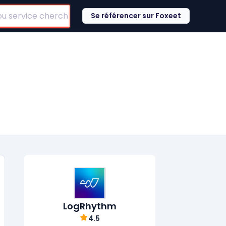
Se référencer sur Foxeet
LogRhythm
4.5