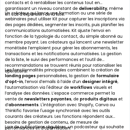
contacts et à rentabiliser les contenus tout en
garantissant un niveau constant de
deliverability
, même
Un créateur qui lance une formation ou une série de
en cas d’expansion de la liste.
webinaires peut utiliser Kit pour capturer les inscriptions via
des pages dédiées, segmenter les inscrits, puis planifier les
communications automatisées. Kit ajuste l’envoi en
fonction de la typologie du contact, du simple abonné au
membre payant. Les créateurs qui lancent une newsletter
monétisée l’emploient pour gérer les abonnements, les
transactions et les notifications automatisées. La gestion
de la liste, le suivi des performances et l’outil de
recommandations se trouvent réunis pour rationaliser les
Les fonctionnalités principales combinent la création de
opérations.
landing pages
personnalisées, la gestion de
formulaire
d’opt-in
, l’envoi d’emails à l’aide d’un
designer intégré
,
l’automatisation via l'éditeur de
workflows
visuels et
l’analyse des données. L’espace commerce permet la
vente de
newsletters payantes
, de
produits digitaux
et
d’
abonnements
. L'intégration avec Shopify, Canva ou
Thinkific favorise l'usage synchronisé avec les outils
courants des créateurs. Les fonctions répondent aux
besoins de gestion de contenu, de mesure de
Lors de publications régulières, un podcasteur qui souhaite
performances et d’optimisation.