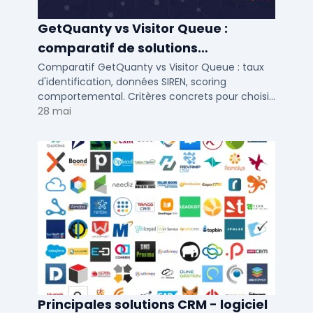
GetQuanty vs Visitor Queue :
comparatif de solutions
d'identification visiteurs B2B
Comparatif GetQuanty vs Visitor Queue : taux
d'identification, données SIREN, scoring
comportemental. Critères concrets pour choisir
votre solution de lead generation B2B en PME et
28 mai
ETI.
Principales solutions CRM - logiciel