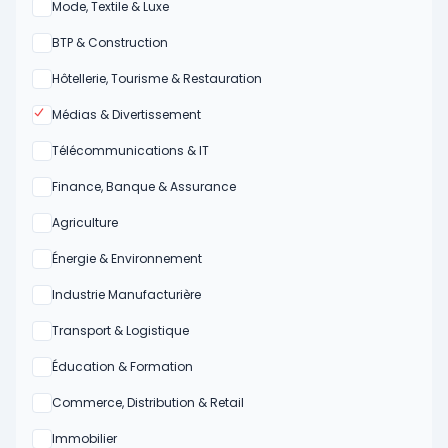
Oui
Mode, Textile & Luxe
Oui
BTP & Construction
Oui
Hôtellerie, Tourisme & Restauration
Oui
Médias & Divertissement
Oui
Télécommunications & IT
Oui
Finance, Banque & Assurance
Oui
Agriculture
Oui
Énergie & Environnement
Oui
Industrie Manufacturière
Oui
Transport & Logistique
Oui
Éducation & Formation
Oui
Commerce, Distribution & Retail
Oui
Immobilier