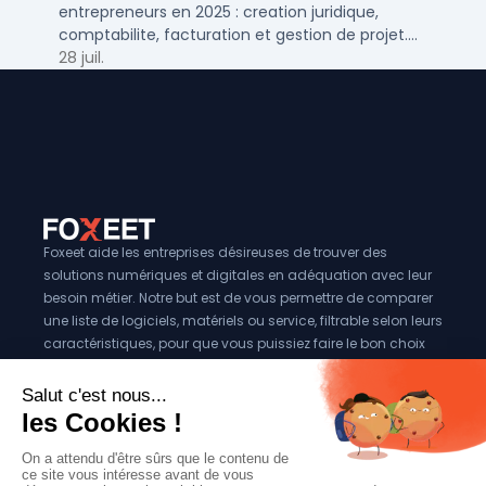
entrepreneurs en 2025 : creation juridique,
comptabilite, facturation et gestion de projet.
Outils adaptes aux TPE, PME et independants en
28 juil.
France.
Foxeet aide les entreprises désireuses de trouver des
solutions numériques et digitales en adéquation avec leur
besoin métier. Notre but est de vous permettre de comparer
une liste de logiciels, matériels ou service, filtrable selon leurs
caractéristiques, pour que vous puissiez faire le bon choix
pour votre entreprise.
Vous êtes éditeur?
Se référencer sur Foxeet
Réseaux