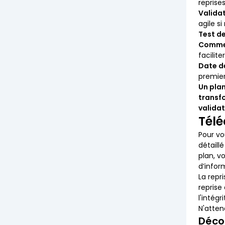
reprise
Valida
agile si
Test de
Comme
facilite
Date d
premier
Un plan
transfo
validat
Télé
Pour v
détaill
plan, v
d’infor
La repr
reprise
l'intég
N'atten
Décou