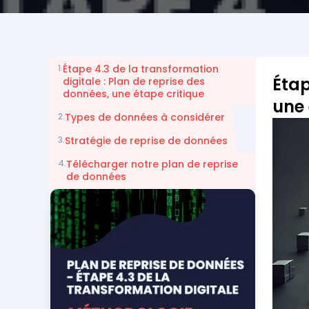
1.
Étape 4.3 de la transformation
Étap
digitale : Plan de reprise des
données, une étape critique
une 
2.
Types de données à considérer
3.
Stratégie de reprise de données
4.
Télécharger notre plan de reprise
de données