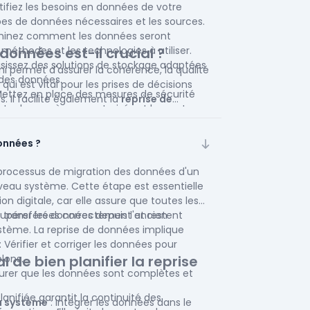
tifiez les besoins en données de votre
ypes de données nécessaires et les sources.
minez comment les données seront
 méthodes et les technologies à utiliser.
données est-il crucial ?
isissez des solutions de stockage adaptées
ni permet d'assurer la cohérence, la qualité
 des données.
qui est vital pour les prises de décisions
Mettez en place des mesures de sécurité
. Il facilite également la
reprise de
re les accès non autorisés et les pertes.
es projets de transformation digitale.
Établissez des politiques pour assurer la
 la conformité des données.
onnées ?
nifiez comment les données seront utilisées
ommerciaux et les processus décisionnels.
 processus de migration des données d'un
ntez des mécanismes de suivi et de mise à
veau système. Cette étape est essentielle
reste pertinent et efficace.
on digitale, car elle assure que toutes les
t transférées correctement et restent
upérer les données depuis l'ancien
ystème. La reprise de données implique
: Vérifier et corriger les données pour
blons.
l de bien planifier la reprise
surer que les données sont complètes et
anifiée garantit la continuité des
u système
: Intégrer les données dans le