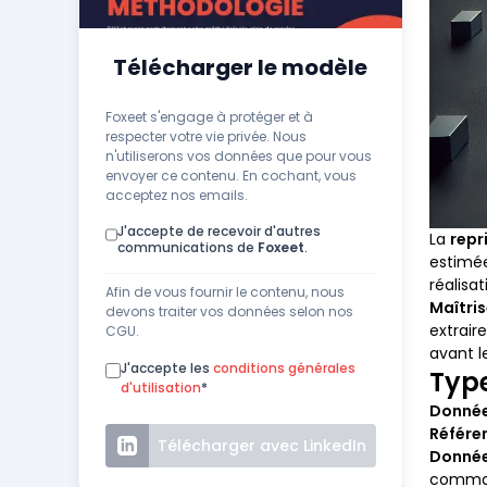
Télécharger le modèle
Foxeet s'engage à protéger et à
respecter votre vie privée. Nous
n'utiliserons vos données que pour vous
envoyer ce contenu. En cochant, vous
acceptez nos emails.
J'accepte de recevoir d'autres
La
repr
communications de
Foxeet
.
estimée
réalisat
Afin de vous fournir le contenu, nous
Maîtris
devons traiter vos données selon nos
extrair
CGU.
avant l
J'accepte les
conditions générales
Type
d'utilisation
*
Donnée
Référen
Télécharger avec LinkedIn
Donnée
command