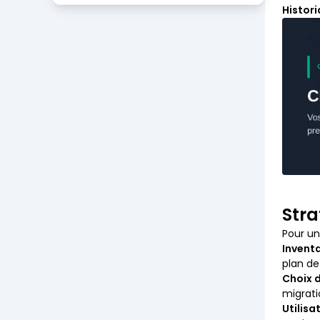
Histor
Stra
Pour u
Invent
plan de
Choix d
migrati
Utilisa