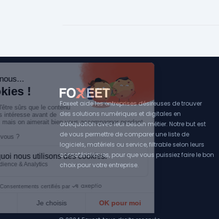
Gouvernance des données
: Établir des po
pour gérer l'accès, la qualité et la sécurité 
Utilisation des données
: Intégrer les donn
décisionnels et opérationnels pour améliore
Foxeet aide les entreprises désireuses de trouver
des solutions numériques et digitales en
adéquation avec leur besoin métier. Notre but est
de vous permettre de comparer une liste de
logiciels, matériels ou service, filtrable selon leurs
caractéristiques, pour que vous puissiez faire le bon
choix pour votre entreprise.