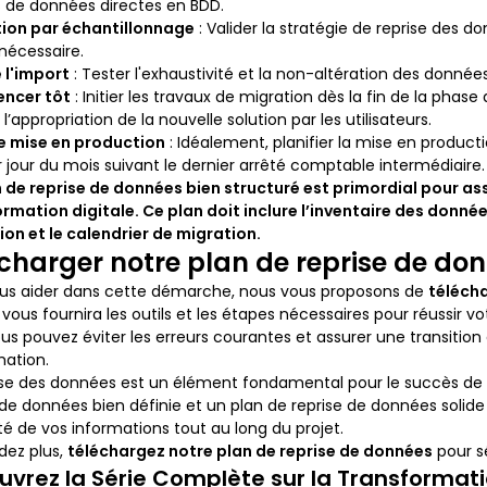
s de données directes en BDD.
tion par échantillonnage
: Valider la stratégie de reprise des 
 nécessaire.
 l'import
: Tester l'exhaustivité et la non-altération des donnée
ncer tôt
: Initier les travaux de migration dès la fin de la phas
r l’appropriation de la nouvelle solution par les utilisateurs.
e mise en production
: Idéalement, planifier la mise en product
 jour du mois suivant le dernier arrêté comptable intermédiaire.
 de reprise de données bien structuré est primordial pour ass
rmation digitale. Ce plan doit inclure l’inventaire des donnée
ion et le calendrier de migration.
charger notre plan de reprise de do
ous aider dans cette démarche, nous vous proposons de
télécha
é vous fournira les outils et les étapes nécessaires pour réussir 
ous pouvez éviter les erreurs courantes et assurer une transiti
mation.
ise des données est un élément fondamental pour le succès de v
 de données bien définie et un plan de reprise de données solide
rité de vos informations tout au long du projet.
dez plus,
téléchargez notre plan de reprise de données
pour sé
vrez la Série Complète sur la Transformati