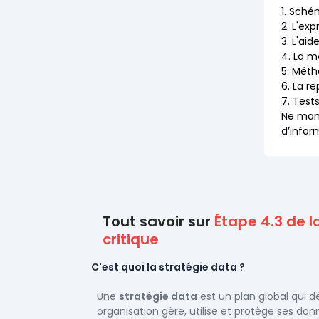
1. Sché
2. L'ex
3. L'ai
4. La m
5. Méth
6. La r
7. Test
Ne manq
d’infor
Tout savoir sur
Étape 4.3 de l
critique
C'est quoi la stratégie data ?
Une
stratégie data
est un plan global qui 
organisation gère, utilise et protège ses don