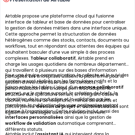
Airtable propose une plateforme cloud qui fusionne
interface de tableur et base de données pour centraliser
la gestion de données métiers dans une interface unique.
Cette approche permet la structuration de données
hétérogènes comme des stocks, contacts, documents ou
workflows, tout en répondant aux attentes des équipes qui
souhaitent basculer d’une vue simple à des process
complexes.
Tableur collaboratif
, Airtable prend en
charge les usages quotidiens de nombreux départements
qui travaillent à plusieurs sur des bases d’information
Pour une équipe communication, la collecte et le suivi des
partagées. Les entreprises utilisent la plateforme pour la
contenus sont réalisés par les formulaires natifs et la
gestion d’inventaire ou le suivi de contacts ; la
liaison entre les tables. L’ajout d’un
espace collaboratif
personnalisation des champs permet d’adapter la
permet, sur le même support, la création de briefs, la
structure aux opérations terrain, en intégrant cases à
répartition de la production et la validation par les
cocher, numéros de téléphone, menus déroulants et
membres, la publication des vues pertinentes restant
pièces jointes.
Gestion de projet
et
automatisation
sont
interne à l’organisation. Cette solution inclut aussi des
également envisagés dans cet environnement.
interfaces personnalisées
ainsi que la gestion de
workflow de validation
automatique comprenant
différents statuts.
Airtable inclut l’
assistant IA
qui intervient dans la