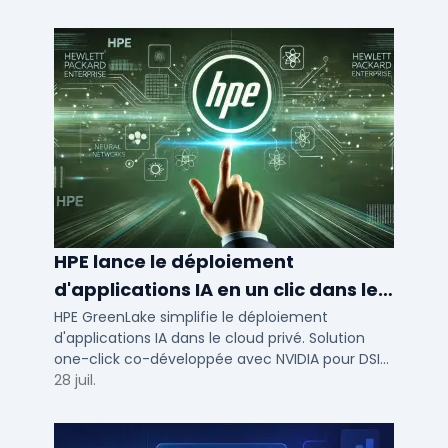
HPE lance le déploiement
d'applications IA en un clic dans le
cloud privé
HPE GreenLake simplifie le déploiement
d'applications IA dans le cloud privé. Solution
one-click co-développée avec NVIDIA pour DSI
de PME et ETI : performance et conformité.
28 juil.