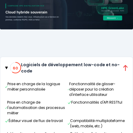
Catégories
60% de compatibilité
Logiciels de développement low-code et no-
60
code
Prise en charge de la logique
Fonctionnalité de glisser-
métier personnalisée
déposer pour la création
d'interface utilisateur
Prise en charge de
Fonctionnalités d'API RESTful
l'automatisation des processus
métier
Éditeur visuel de flux de travail
Compatibilité multiplateforme
(web, mobile, etc.)