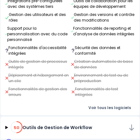
Intégrations pré-configurées
Outils de collaboration pour les
avec des systèmes tiers
équipes de développement
Gestion des utilisateurs et des
Gestion des versions et contrôle
rôles
des modifications
Support pour la
Fonctionnalités de reporting et
personnalisation avec du code
d'analyse de données intégrées
personnalisé
Fonctionnalités d'accessibilité
Sécurité des données et
intégrées
conformité
Outils de gestion de processus
Création automatisée de base
intégrés
de données
Déploiement et hébergement en
Environnement de test ou de
un clic
préproduction
Fonctionnalités de gestion des
Fonctionnalités de test
erreurs
intégrées
Voir tous les logiciels
50% de compatibilité
Outils de Gestion de Workflow
50