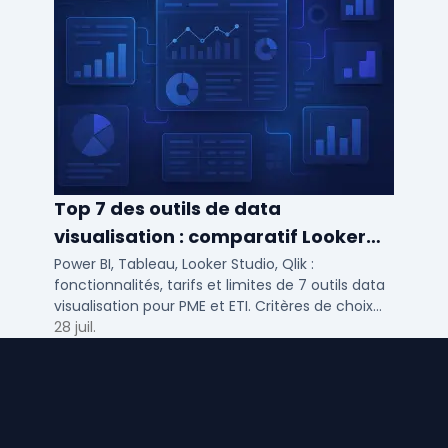
Top 7 des outils de data
visualisation : comparatif Looker
Studio, Tableau vs Power BI et
Power BI, Tableau, Looker Studio, Qlik :
fonctionnalités, tarifs et limites de 7 outils data
autres
visualisation pour PME et ETI. Critères de choix
selon votre SI et vos cas d'usage.
28 juil.