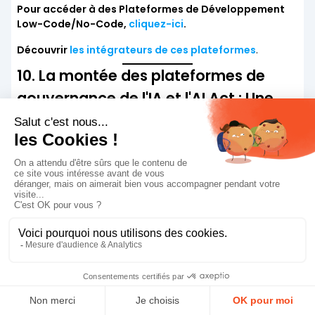
Pour accéder à des Plateformes de Développement
Low-Code/No-Code,
cliquez-ici
.
Découvrir
les intégrateurs de ces plateformes
.
10. La montée des plateformes de
gouvernance de l'IA et l'AI Act : Une
régulation nécessaire en 2025
Plateforme de gouvernance de l'IA :
accroissement sur le marché
Face à l'explosion des usages de l'intelligence artificielle,
les
plateformes de gouvernance de l'IA
s'imposent
comme une tendance incontournable pour assurer une
utilisation responsable, efficace et conforme de ces
technologies. Ces plateformes offrent des outils
permettant de suivre, auditer et valider les modèles d'IA,
tout en garantissant leur transparence et leur
alignement avec les réglementations. Elles jouent un
rôle clé dans l'évaluation des biais algorithmiques, le