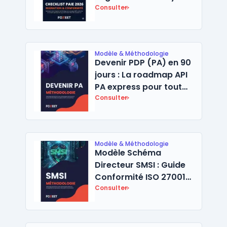
vers une paie 100 %
Consulter
conforme
Modèle & Méthodologie
Devenir PDP (PA) en 90
jours : La roadmap API
PA express pour tout
Éditeur de Logiciel et
Consulter
SaaS
Modèle & Méthodologie
Modèle Schéma
Directeur SMSI : Guide
Conformité ISO 27001
& NIS 2 (PME/ETI)
Consulter