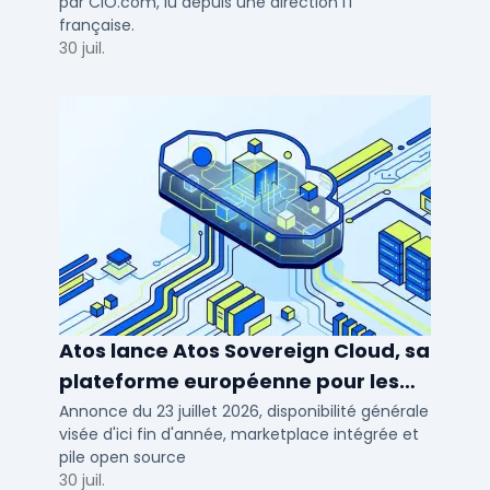
par CIO.com, lu depuis une direction IT
française.
30 juil.
Atos lance Atos Sovereign Cloud, sa
plateforme européenne pour les
OIV et la défense
Annonce du 23 juillet 2026, disponibilité générale
visée d'ici fin d'année, marketplace intégrée et
pile open source
30 juil.