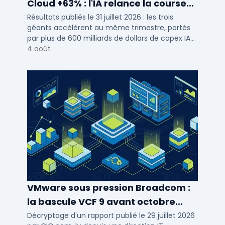
Cloud +63% : l'IA relance la course
entre les trois hyperscalers
Résultats publiés le 31 juillet 2026 : les trois
géants accélèrent au même trimestre, portés
par plus de 600 milliards de dollars de capex IA
cumulés sur l...
4 août
VMware sous pression Broadcom :
la bascule VCF 9 avant octobre
2027 rebat les cartes IT
Décryptage d'un rapport publié le 29 juillet 2026