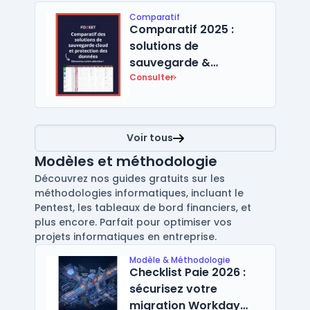
Comparatif
Comparatif 2025 :
solutions de
sauvegarde &
protection des
Consulter
données pour
entreprises
Voir tous
Modèles et méthodologie
Découvrez nos guides gratuits sur les
méthodologies informatiques, incluant le
Pentest, les tableaux de bord financiers, et
plus encore. Parfait pour optimiser vos
projets informatiques en entreprise.
Modèle & Méthodologie
Checklist Paie 2026 :
sécurisez votre
migration Workday