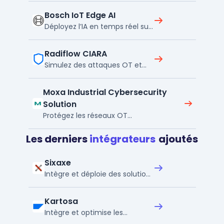
site
Bosch IoT Edge AI
Déployez l’IA en temps réel sur
vos équipements connectés
Radiflow CIARA
Simulez des attaques OT et
optimisez vos plans de
cybersécurité
Moxa Industrial Cybersecurity
Solution
Protégez les réseaux OT
industriels avec sécurité
centralisée
Les derniers
intégrateurs
ajoutés
Sixaxe
Intègre et déploie des solutions
de gestion métier
Kartosa
Intègre et optimise les
solutions SAP RH en entreprise