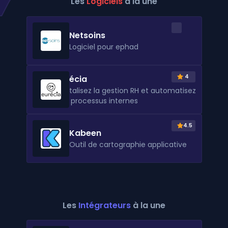
Les
Logiciels
à la une
Netsoins
Logiciel pour ephad
4
Eurécia
Digitalisez la gestion RH et automatisez
vos processus internes
4.5
Kabeen
Outil de cartographie applicative
Les
Intégrateurs
à la une