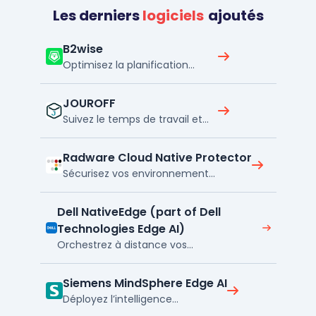
Les derniers
logiciels
ajoutés
B2wise
Optimisez la planification
DDMRP sur votre chaîne
d’approvisionnement
JOUROFF
Suivez le temps de travail et
les congés en entreprise
Radware Cloud Native Protector
Sécurisez vos environnements
AWS et Azure sans agent
Dell NativeEdge (part of Dell
Technologies Edge AI)
Orchestrez à distance vos
applications et infrastructures
edge
Siemens MindSphere Edge AI
Déployez l’intelligence
artificielle en temps réel sur