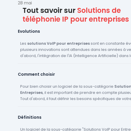
Voici notre ...
28 mai
Tout savoir sur
Solutions de
téléphonie IP pour entreprises
Evolutions
Les
solutions VoIP pour entreprises
sont en constante évo
plusieurs innovations sont attendues dans les années à ven
d'abord, l'intégration de l'IA (Intelligence Artificielle) dans 
VoIP
est une tendance majeure. Cela permettra d'améliore
des appels, de faciliter la transcription des appels et d'a
Comment choisir
certaines tâches comme la programmation des appels. En
l'adoption de la 5G devrait également avoir un impact signif
solutions VoIP
Pour bien choisir un logiciel de la sous-catégorie
. Avec une vitesse de connexion plus rapid
Solution
latence réduite, la 5G améliorera la qualité des appels VoI
Entreprises
, il est important de prendre en compte plusieu
permettra des communications en temps réel plus fluides. 
Tout d'abord, il faut définir les besoins spécifiques de votr
l'accent sera mis sur la sécurité des communications VoIP
en matière de communication. Cela peut inclure le nomb
l'augmentation des cyberattaques, les fournisseurs de
d'utilisateurs, la nécessité de fonctionnalités avancées 
log
Définitions
travaillent à renforcer la sécurité de leurs systèmes pour 
vidéoconférence ou l'intégration avec d'autres logiciels. Ens
données des entreprises.
essentiel de comparer les différentes
offres de logiciels
disponibles sur le marché. Pour cela, vous pouvez utiliser
Un logiciel de la sous-catégorie "Solutions VoIP pour Entre