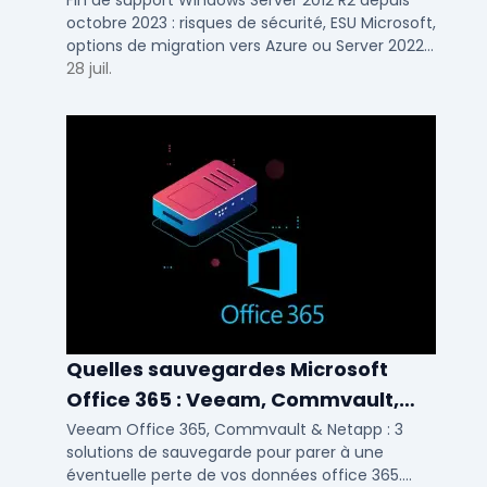
savoir
Fin de support Windows Server 2012 R2 depuis
octobre 2023 : risques de sécurité, ESU Microsoft,
options de migration vers Azure ou Server 2022
pour TPE, PME et ETI.
28 juil.
Quelles sauvegardes Microsoft
Office 365 : Veeam, Commvault,
Netapp
Veeam Office 365, Commvault & Netapp : 3
solutions de sauvegarde pour parer à une
éventuelle perte de vos données office 365.