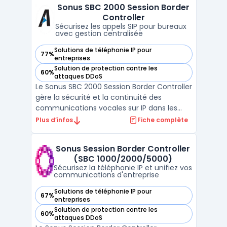
Sonus SBC 2000 Session Border
vocales contre les attaques réseau, la
Controller
fraude et l’intercepti ...
Sécurisez les appels SIP pour bureaux
avec gestion centralisée
Solutions de téléphonie IP pour
77%
— voir Sonus SBC 2000 Session Border Controller dans cette
entreprises
Solution de protection contre les
60%
— voir Sonus SBC 2000 Session Border Controller dans cette
attaques DDoS
Le Sonus SBC 2000 Session Border Controller
gère la sécurité et la continuité des
communications vocales sur IP dans les
réseaux d’entreprise de taille intermédiaire.
Plus d’infos
Fiche complète
Ce produit cible les organisations
souhaitant protéger et optimiser leur
Sonus Session Border Controller
infrastructure VoIP tout en maîtrisant les
(SBC 1000/2000/5000)
coûts et en assur ...
Sécurisez la téléphonie IP et unifiez vos
communications d'entreprise
Solutions de téléphonie IP pour
67%
— voir Sonus Session Border Controller (SBC 1000/2000/500
entreprises
Solution de protection contre les
60%
— voir Sonus Session Border Controller (SBC 1000/2000/500
attaques DDoS