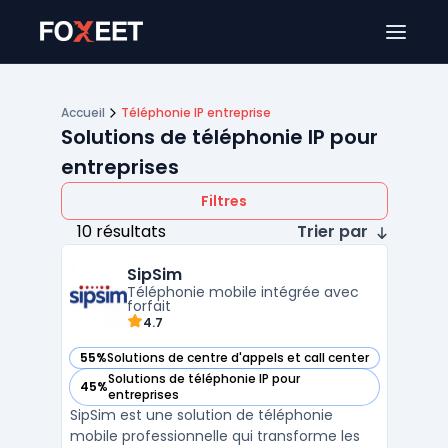
Ouver
Accueil
Téléphonie IP entreprise
Solutions de téléphonie IP pour
entreprises
Filtres
10 résultats
Trier par
SipSim
Téléphonie mobile intégrée avec
forfait
4.7
55%
Solutions de centre d'appels et call center
— voir SipSim dans cette catégorie
Solutions de téléphonie IP pour
45%
— voir SipSim dans cette catégorie
entreprises
SipSim est une solution de téléphonie
mobile professionnelle qui transforme les