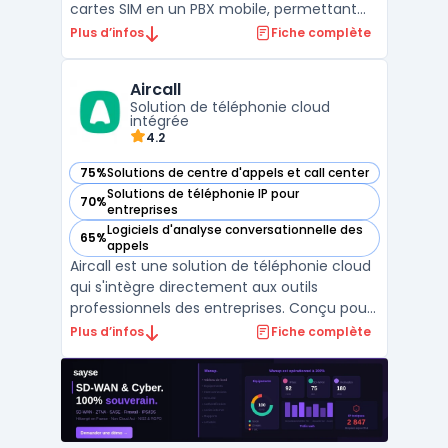
cartes SIM en un PBX mobile, permettant
aux entreprises d'unifier leurs
Plus d’infos
Fiche complète
communications sans infrastructure
supplémentaire. Grâce à son intégration
Aircall
avancée avec les outils de CRM téléphonie,
Solution de téléphonie cloud
elle optimise la gestion des a ...
intégrée
4.2
75%
Solutions de centre d'appels et call center
— voir Aircall dans cette catégorie
Solutions de téléphonie IP pour
70%
— voir Aircall dans cette catégorie
entreprises
Logiciels d'analyse conversationnelle des
65%
— voir Aircall dans cette catégorie
appels
Aircall est une solution de téléphonie cloud
qui s'intègre directement aux outils
professionnels des entreprises. Conçu pour
répondre aux besoins des équipes
Plus d’infos
Fiche complète
commerciales et du service client, il
permet de gérer les appels entrants et
sortants avec une flexibilité accrue. La
plateforme repose sur un ...