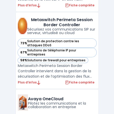
multimédias pour les opérateurs télécom
Plus d’infos
Fiche complète
et les grandes entreprises. Ce logiciel basé
sur Acme Packet OS traite les réseaux face
Metaswitch Perimeta Session
aux attaques, assure l’interopérabilité des
Border Controller
systèmes hét ...
Sécurisez vos communications SIP sur
serveur, virtualisé ou cloud
Solution de protection contre les
73%
— voir Metaswitch Perimeta Session Border Controller dans
attaques DDoS
Solutions de téléphonie IP pour
67%
— voir Metaswitch Perimeta Session Border Controller dans
entreprises
58%
Solutions de firewall pour entreprises
— voir Metaswitch Perimeta Session Border Controller dans
Metaswitch Perimeta Session Border
Controller intervient dans la gestion de la
sécurisation et de l’optimisation des flux
voix sur réseaux opérateurs et entreprises.
Plus d’infos
Fiche complète
Ce logiciel se concentre sur la protection
du trunk SIP contre les intrusions tout en
contrôlant le trafic télécom. Les opérateurs
Avaya OneCloud
mob ...
Pilotez les communications et la
collaboration en entreprise