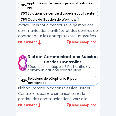
Applications de messagerie instantanée
81%
— voir Avaya OneCloud dans cette catégorie
pro
79%
Solutions de centre d'appels et call center
— voir Avaya OneCloud dans cette catégorie
75%
Outils de Gestion de Workflow
— voir Avaya OneCloud dans cette catégorie
Avaya OneCloud centralise la gestion des
communications unifiées et des centres de
contact pour les entreprises via un système
d’abonnement. Les organisations disposent
Plus d’infos
Fiche complète
ainsi d’un modèle OPEX, évitant l’achat de
licences perpétuelles et maîtrisant leurs
Ribbon Communications Session
coûts. Ce service permet de déployer des
Border Controller
outil ...
Sécurisez les appels SIP et unifiez vos
communications d’entreprise
Solutions de téléphonie IP pour
43%
— voir Ribbon Communications Session Border Controller d
entreprises
Ribbon Communications Session Border
Controller assure la sécurisation et la
gestion des communications VoIP à la
frontière des réseaux d’opérateurs et
Plus d’infos
Fiche complète
d’entreprises. Ce produit cible le contrôle
des flux SIP et protège les communications