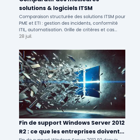
solutions & logiciels ITSM
Comparaison structurée des solutions ITSM pour
PME et ETI : gestion des incidents, conformité
ITIL, automatisation. Grille de critères et cas
d'usage par taille d'entreprise.
28 juil.
Fin de support Windows Server 2012
R2 : ce que les entreprises doivent