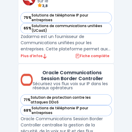
sur le
3,8
Solutions de téléphonie IP pour
75%
— voir Zadarma dans cette catégorie
entreprises
Solutions de communications unifiées
65%
— voir Zadarma dans cette catégorie
(UCaaS)
Zadarma est un fournisseur de
Communications unifiées pour les
entreprises. Cette plateforme permet aux
utilisateurs de communiquer via différentes
Plus d’infos
Fiche complète
options telles que voix, vidéo, SMS et fax.
Zadarma offre également une gamme
Oracle Communications
d'options de numérotation internationale,
Session Border Controller
avec la possibilité de configure ...
Sécurisez vos flux voix sur IP dans les
réseaux opérateurs
Solution de protection contre les
71%
— voir Oracle Communications Session Border Controller da
attaques DDoS
Solutions de téléphonie IP pour
68%
— voir Oracle Communications Session Border Controller da
entreprises
Oracle Communications Session Border
Controller centralise la gestion de la
sécurité, de la voix sur IP et des flux