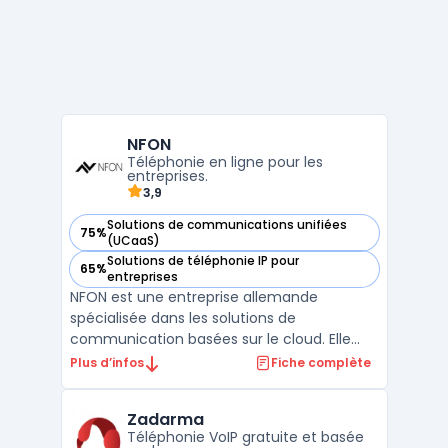
NFON
Téléphonie en ligne pour les
entreprises.
3,9
Solutions de communications unifiées
75%
— voir NFON dans cette catégorie
(UCaaS)
Solutions de téléphonie IP pour
65%
— voir NFON dans cette catégorie
entreprises
NFON est une entreprise allemande
spécialisée dans les solutions de
communication basées sur le cloud. Elle
propose une gamme complète de services
Plus d’infos
Fiche complète
pour les entreprises de toutes tailles,
notamment des offres de téléphonie, des
Zadarma
fax, des SMS, des webinaires, des centres
Téléphonie VoIP gratuite et basée
d'appels et bien plus encore. L ...