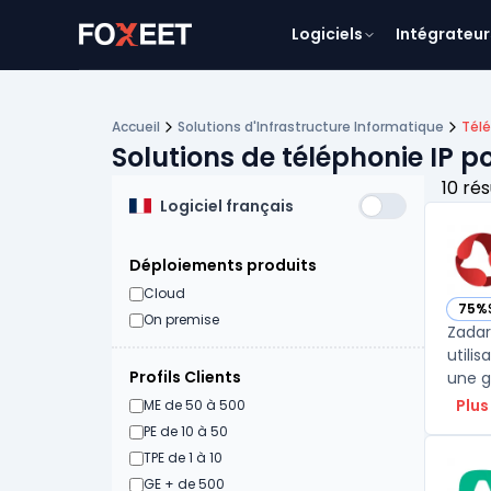
Logiciels
Intégrateur
Accueil
Solutions d'Infrastructure Informatique
Télé
Solutions de téléphonie IP p
10 rés
Logiciel français
Déploiements produits
Cloud
75%
— vo
On premise
Zadar
utili
Profils Clients
une g
Plus
ME de 50 à 500
PE de 10 à 50
TPE de 1 à 10
GE + de 500