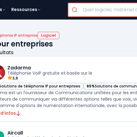
s
Ressources
phonie IP entreprise
Logiciel
our entreprises
ultats
Zadarma
Téléphonie VoIP gratuite et basée sur le
3,8
Solutions de téléphonie IP pour entreprises
65%
Solutions de communi
ir Zadarma dans cette catégorie
— voir Zadarma dans cette
ma est un fournisseur de Communications unifiées pour les ent
sateurs de communiquer via différentes options telles que voix, 
amme d'options de numérotation internationale, avec la possibili
 d’infos
Aircall