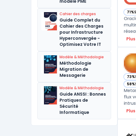
modèle PME
71%
Cahier des charges
— vo
Oracl
Guide Complet du
multi
Cahier des Charges
résea
pour Infrastructure
Hyperconvergée -
Plus
Optimisez Votre IT
Modèle & Méthodologie
Méthodologie
Migration de
Messagerie
73%
— vo
58%
— vo
Modèle & Méthodologie
Metas
Guide ANSSI : Bonnes
flux 
Pratiques de
intru
Sécurité
Plus
Informatique