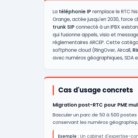
La
téléphonie IP
remplace le RTC hist
Orange, actée jusqu'en 2030, force ch
trunk SIP
connecté à un IPBX existan
qui fusionne appels, visio et message
réglementaires ARCEP. Cette catégori
softphone cloud (RingOver, Aircall,
Ri
avec numéros géographiques, SDA et 
Cas d'usage concrets
Migration post-RTC pour PME mult
Basculer un parc de 50 à 500 postes v
conservant les numéros géographique
Exemple :
Un cabinet d'expertise-com