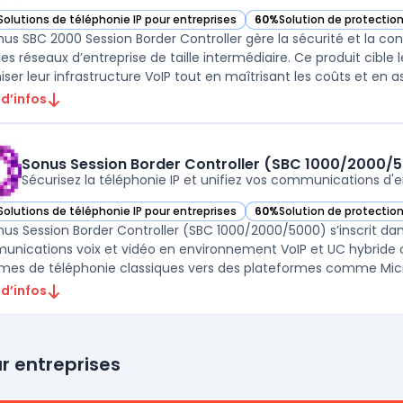
Solutions de téléphonie IP pour entreprises
60%
Solution de protectio
ir Sonus SBC 2000 Session Border Controller dans cette catégorie
— voir Sonus SBC 2000 Sess
nus SBC 2000 Session Border Controller gère la sécurité et la co
les réseaux d’entreprise de taille intermédiaire. Ce produit cible
ser leur infrastructure VoIP tout en maîtrisant les coûts et en ass
 d’infos
Sonus Session Border Controller (SBC 1000/2000/
Sécurisez la téléphonie IP et unifiez vos communications d'e
Solutions de téléphonie IP pour entreprises
60%
Solution de protectio
ir Sonus Session Border Controller (SBC 1000/2000/5000) dans cette cat
— voir Sonus Session Bord
nus Session Border Controller (SBC 1000/2000/5000) s’inscrit dan
nications voix et vidéo en environnement VoIP et UC hybride ou 
mes de téléphonie classiques vers des plateformes comme Micr
 d’infos
ur entreprises