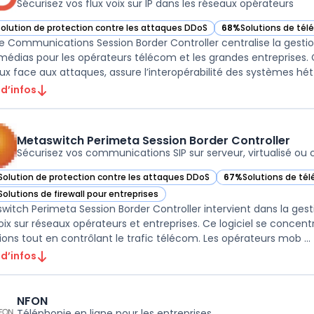
Sécurisez vos flux voix sur IP dans les réseaux opérateurs
Solution de protection contre les attaques DDoS
68%
Solutions de tél
ir Oracle Communications Session Border Controller dans cette catégor
— voir Oracle Commun
e Communications Session Border Controller centralise la gestion d
médias pour les opérateurs télécom et les grandes entreprises. C
ux face aux attaques, assure l’interopérabilité des systèmes hét .
 d’infos
Metaswitch Perimeta Session Border Controller
Sécurisez vos communications SIP sur serveur, virtualisé ou 
Solution de protection contre les attaques DDoS
67%
Solutions de tél
ir Metaswitch Perimeta Session Border Controller dans cette catégorie
— voir Metaswitch Pe
Solutions de firewall pour entreprises
ir Metaswitch Perimeta Session Border Controller dans cette catégorie
witch Perimeta Session Border Controller intervient dans la gesti
voix sur réseaux opérateurs et entreprises. Ce logiciel se concentr
sions tout en contrôlant le trafic télécom. Les opérateurs mob ...
 d’infos
NFON
Téléphonie en ligne pour les entreprises.