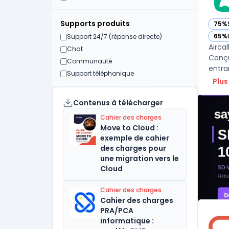
Supports produits
75%
— voi
65%
Support 24/7 (réponse directe)
— voi
Airca
Chat
Conçu
Communauté
entra
Support téléphonique
Plus
Contenus à télécharger
Cahier des charges
Move to Cloud :
exemple de cahier
des charges pour
une migration vers le
Cloud
Cahier des charges
Cahier des charges
PRA/PCA
informatique :