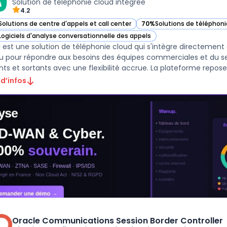
Solution de téléphonie cloud intégrée
4.2
Solutions de centre d'appels et call center
70%
Solutions de téléphoni
r Aircall dans cette catégorie
— voir Aircall dans cette ca
Logiciels d'analyse conversationnelle des appels
r Aircall dans cette catégorie
ll est une solution de téléphonie cloud qui s'intègre directement 
 pour répondre aux besoins des équipes commerciales et du servi
nts et sortants avec une flexibilité accrue. La plateforme repose s
 d’infos
Oracle Communications Session Border Controller