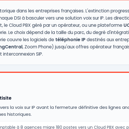
orique dans les entreprises françaises. L'extinction progres
aque DSI à basculer vers une solution voix sur IP. Les directi
t, le Cloud PBX géré par un opérateur, ou une plateforme
U
rie. Le choix dépend de la taille du parc, du degré d'intégrat
e couvre les logiciels de
téléphonie IP
destinés aux entrep
ngCentral
, Zoom Phone) jusqu'aux offres opérateur frança
interconnexion SIP.
isite
ers la voix sur IP avant la fermeture définitive des lignes a
s historiques.
ptable à 8 agences migre 180 postes vers un Cloud PBX avec p