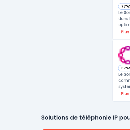
77%
— vo
Le So
dans 
optimi
Plus
67%
— vo
Le So
commu
systè
Plus
Solutions de téléphonie IP po