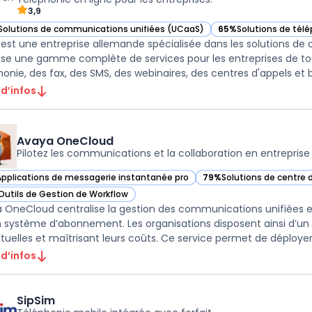
3,9
Solutions de communications unifiées (UCaaS)
65%
Solutions de télé
ir NFON dans cette catégorie
— voir NFON dans cett
est une entreprise allemande spécialisée dans les solutions de 
se une gamme complète de services pour les entreprises de tou
honie, des fax, des SMS, des webinaires, des centres d'appels et bi
 d’infos
Avaya OneCloud
Pilotez les communications et la collaboration en entreprise
Applications de messagerie instantanée pro
79%
Solutions de centre d
ir Avaya OneCloud dans cette catégorie
— voir Avaya OneCloud d
Outils de Gestion de Workflow
ir Avaya OneCloud dans cette catégorie
 OneCloud centralise la gestion des communications unifiées et
n système d’abonnement. Les organisations disposent ainsi d’un 
tuelles et maîtrisant leurs coûts. Ce service permet de déployer d
 d’infos
SipSim