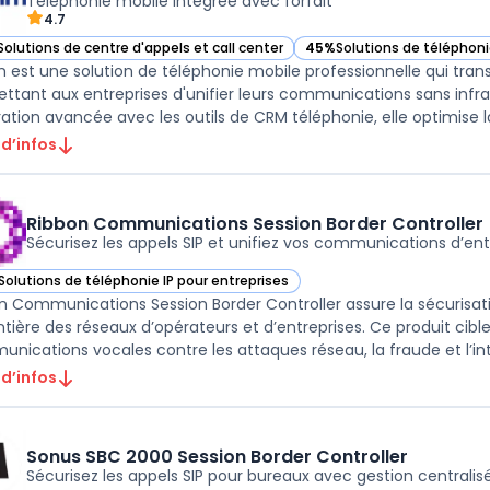
Téléphonie mobile intégrée avec forfait
4.7
Solutions de centre d'appels et call center
45%
Solutions de téléphoni
ir SipSim dans cette catégorie
— voir SipSim dans cette c
m est une solution de téléphonie mobile professionnelle qui tran
ttant aux entreprises d'unifier leurs communications sans infr
ration avancée avec les outils de CRM téléphonie, elle optimise la
 d’infos
Ribbon Communications Session Border Controller
Sécurisez les appels SIP et unifiez vos communications d’ent
Solutions de téléphonie IP pour entreprises
ir Ribbon Communications Session Border Controller dans cette catégor
n Communications Session Border Controller assure la sécurisat
ontière des réseaux d’opérateurs et d’entreprises. Ce produit cible
nications vocales contre les attaques réseau, la fraude et l’inte
 d’infos
Sonus SBC 2000 Session Border Controller
Sécurisez les appels SIP pour bureaux avec gestion centralis