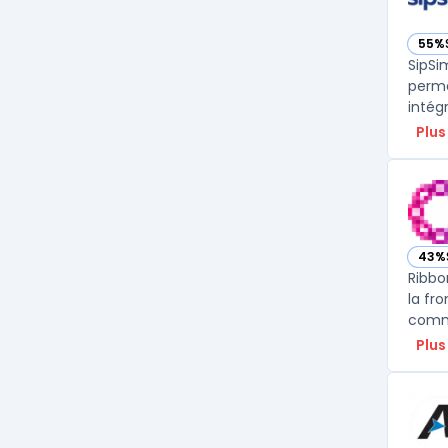
55%
— vo
SipSi
perme
intég
Plus
43%
— vo
Ribbo
la fr
commu
Plus