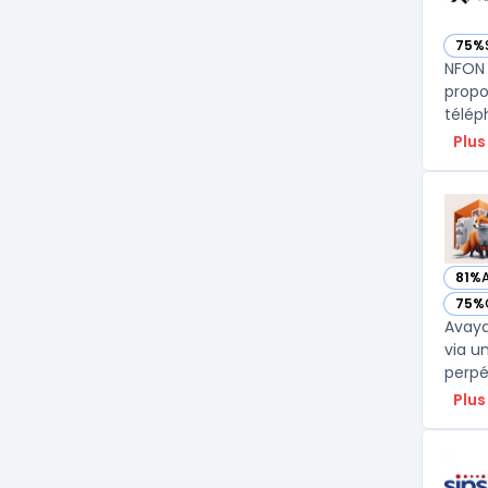
75%
— vo
NFON 
propo
télép
Plus
81%
— vo
75%
— vo
Avaya
via u
perpé
Plus