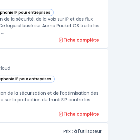
éphonie IP pour entreprises
ie
ications Session Border Controller dans cette catégorie
e la sécurité, de la voix sur IP et des flux
e logiciel basé sur Acme Packet OS traite les
..
Fiche complète
cloud
éphonie IP pour entreprises
rimeta Session Border Controller dans cette catégorie
on de la sécurisation et de l’optimisation des
e sur la protection du trunk SIP contre les
Fiche complète
Prix : à l'utilisateur