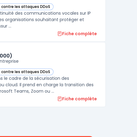
n contre les attaques DDoS
ion Border Controller dans cette catégorie
ntinuité des communications vocales sur IP
 les organisations souhaitant protéger et
ur ...
Fiche complète
5000)
ntreprise
n contre les attaques DDoS
égorie
er Controller (SBC 1000/2000/5000) dans cette catégorie
s le cadre de la sécurisation des
cloud. Il prend en charge la transition des
osoft Teams, Zoom ou ...
Fiche complète