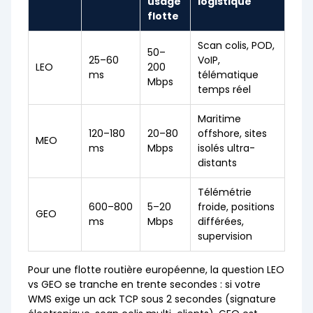
usage
logistique
flotte
Scan colis, POD,
50–
25–60
VoIP,
LEO
200
ms
télématique
Mbps
temps réel
Maritime
120–180
20–80
offshore, sites
MEO
ms
Mbps
isolés ultra-
distants
Télémétrie
600–800
5–20
froide, positions
GEO
ms
Mbps
différées,
supervision
Pour une flotte routière européenne, la question LEO
vs GEO se tranche en trente secondes : si votre
WMS exige un ack TCP sous 2 secondes (signature