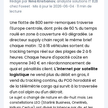
Rédigé par
Nina Kristianov
, analyste solutions IT B2B
chez Foxeet · Mis à jour le 2026-06-04 · 11 min de
lecture
Une flotte de 800 semi-remorques traverse
l'Europe centrale, dont près de 60 % du temps
roulé en zone à couverture 4G dégradée. Le
directeur supply chain reçoit le même brief
chaque matin : 12 à 18 véhicules sortent du
tracking temps réel sur des plages de 2 à 6
heures. Chaque heure d'opacité coûte en
moyenne 340 € en réordonnancement de
quai et pénalités client.
L'internet par satellite
logistique
ne vend plus du débit en gros, il
vend du tracking continu, du POD horodaté et
de la télémétrie cargo qui survit à la traversée
d'un col alpin ou d'un détroit.
Le sujet a changé de nature en dix-huit mois. Les
constellations LEO (Starlink Business, OneWeb,
Iridium Certus) ont divisé la latence par dix, et les