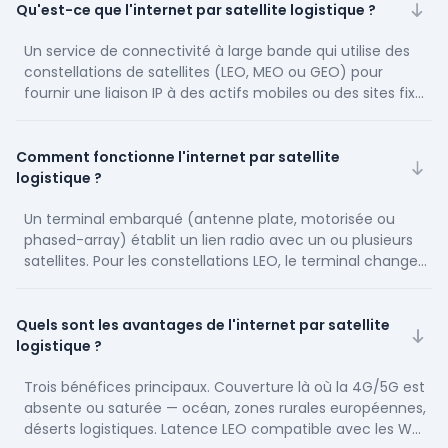
Qu'est-ce que l'internet par satellite logistique ?
Un service de connectivité à large bande qui utilise des
constellations de satellites (LEO, MEO ou GEO) pour
fournir une liaison IP à des actifs mobiles ou des sites fixes
du secteur transport et supply chain. Le périmètre couvre
les navires, camions, conteneurs réfrigérés, entrepôts
isolés et ports. Contrairement à un service grand public, il
Comment fonctionne l'internet par satellite
intègre un SLA contractuel, une supervision QoS et des
logistique ?
terminaux durcis adaptés aux conditions opérationnelles
industrielles.
Un terminal embarqué (antenne plate, motorisée ou
phased-array) établit un lien radio avec un ou plusieurs
satellites. Pour les constellations LEO, le terminal change
de satellite toutes les 4 à 7 minutes via un handover
automatique. Les données remontent vers une station-
passerelle au sol, puis transitent par l'internet terrestre
Quels sont les avantages de l'internet par satellite
vers votre WMS, TMS ou plateforme IoT. La latence
logistique ?
dépend de l'altitude orbitale, le débit de la bande
passante allouée et de la congestion locale de la cellule.
Trois bénéfices principaux. Couverture là où la 4G/5G est
absente ou saturée — océan, zones rurales européennes,
déserts logistiques. Latence LEO compatible avec les WMS