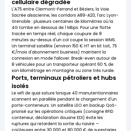
cellulaire dégradée
L'A75 entre Clermont-Ferrand et Béziers, la Voie
Sacrée alsacienne, les corridors A89-A20, l'arc Lyon-
Grenoble : plusieurs centaines de kilomètres où la
4G tombe en dessous de 1 Mbps. Pour une flotte
tracée en temps réel, chaque coupure de 8
minutes au-dessus d'un col coupe la session WMS.
Un terminal satellite (environ 150 € HT en kit toit, 75
€/mois d'abonnement business) maintient la
connexion en mode failover. Break-even autour de
8 véhicules pour un transporteur opérant 60 % de
son kilométrage en montagne ou zone très rurale.
Ports, terminaux pétroliers et hubs
isolés
Le wifi de quai sature lorsque 40 manutentionnaires
scannent en parallèle pendant le chargement d'un
porte-conteneurs. Un satellite LEO en backup QoS-
priorisé sur les opérations critiques (consigne RFID
conteneur, déclaration douane EDI) évite les
ruptures qui retardent la sortie du navire —
coûteuses entre 30 000 et 80 000 € de surestaries