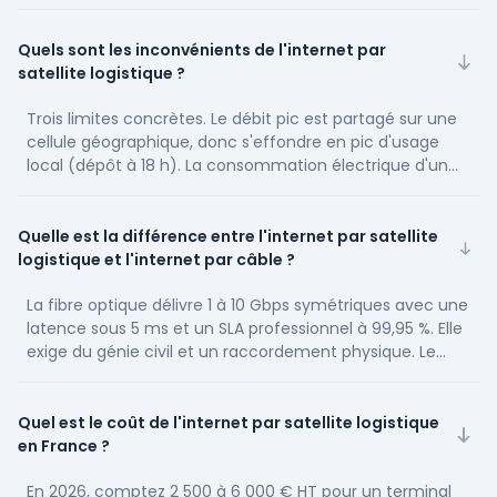
modernes, ce qui n'était pas vrai avant 2023. Modèle
tarifaire qui converge vers la fibre dégradée, avec des
terminaux passés sous les 600 € en volume. Bénéfices
Quels sont les inconvénients de l'internet par
secondaires : continuité de service en cas de coupure
satellite logistique ?
terrestre, sécurité du lien (peu de points d'écoute
physiques), déploiement rapide sans génie civil.
Trois limites concrètes. Le débit pic est partagé sur une
cellule géographique, donc s'effondre en pic d'usage
local (dépôt à 18 h). La consommation électrique d'un
terminal motorisé (35-90 W) pèse sur un véhicule à
batterie ou un conteneur réfrigéré autonome. Les SLA
proposés restent inférieurs à une fibre dédiée, avec des
Quelle est la différence entre l'internet par satellite
incidents de couverture de quelques minutes par mois en
logistique et l'internet par câble ?
moyenne. Enfin, la conformité réglementaire varie par
pays — certains États interdisent encore Starlink à usage
La fibre optique délivre 1 à 10 Gbps symétriques avec une
commercial.
latence sous 5 ms et un SLA professionnel à 99,95 %. Elle
exige du génie civil et un raccordement physique. Le
satellite délivre 50 à 200 Mbps en pic, 25 à 60 ms de
latence en LEO, avec un déploiement en quelques heures
et une mobilité totale. Le câble convient à un siège ou un
Quel est le coût de l'internet par satellite logistique
entrepôt urbain ; le satellite couvre tout ce que le câble
en France ?
ne peut pas atteindre économiquement. Les deux sont
complémentaires sur une infrastructure logistique multi-
En 2026, comptez 2 500 à 6 000 € HT pour un terminal