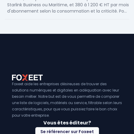
sites moderne.
Starlink Business ou Maritime, et 380 à 1 200 € HT par mois
d'abonnement selon la consommation et la criticité. Pour
une flotte routière de 50 véhicules en zone blanche
partielle, le budget total d'équipement se situe entre 130
000 et 250 000 € sur 36 mois, terminal inclus. Le ROI
dépend du coût horaire actuel de l'opacité tracking — au-
dessus de 200 €/heure perdue, le projet se rembourse en
moins de 18 mois.
Foxeet aide les entreprises désireuses de trouver des
solutions numériques et digitales en adéquation avec leur
besoin métier. Notre but est de vous permettre de comparer
une liste de logiciels, matériels ou service, filtrable selon leurs
caractéristiques, pour que vous puissiez faire le bon choix
pour votre entreprise.
Vous êtes éditeur?
Se référencer sur Foxeet