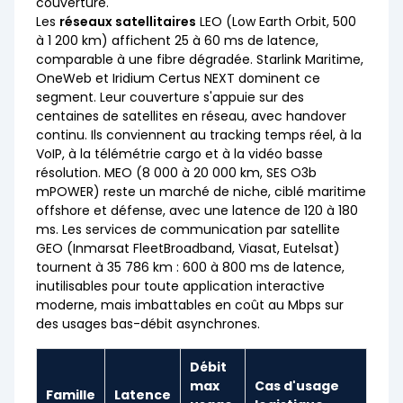
couverture.
Les
réseaux satellitaires
LEO (Low Earth Orbit, 500
à 1 200 km) affichent 25 à 60 ms de latence,
comparable à une fibre dégradée. Starlink Maritime,
OneWeb et Iridium Certus NEXT dominent ce
segment. Leur couverture s'appuie sur des
centaines de satellites en réseau, avec handover
continu. Ils conviennent au tracking temps réel, à la
VoIP, à la télémétrie cargo et à la vidéo basse
résolution. MEO (8 000 à 20 000 km, SES O3b
mPOWER) reste un marché de niche, ciblé maritime
offshore et défense, avec une latence de 120 à 180
ms. Les services de communication par satellite
GEO (Inmarsat FleetBroadband, Viasat, Eutelsat)
tournent à 35 786 km : 600 à 800 ms de latence,
inutilisables pour toute application interactive
moderne, mais imbattables en coût au Mbps sur
des usages bas-débit asynchrones.
Débit
max
Cas d'usage
Famille
Latence