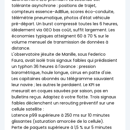
tolérante asynchrone : positions de trajet,
compteurs essence-AdBlue, scores éco-conduite,
télémétrie pneumatique, photos d'état véhicule
pré-départ. Un burst compressé toutes les 6 heures,
idéalement via GEO bas coût, suffit largement. Les
économies typiques atteignent 60 à 70 % sur le
volume mensuel de transmission de données à
distance.
L'observatoire jésuite de Manille, sous Federico
Faura, avait isolé trois signaux faibles qui prédisaient
un typhon 36 heures à l'avance : pression
barométrique, houle longue, cirrus en patte d'oie.
Les capitaines abonnés au télégramme sauvaient
leur navire ; les autres le perdaient. Le KPI se
mesurait en coques sauvées par saison, pas en
bulletins reçus. Adaptez à votre flotte. Trois signaux
faibles déclenchent un rerouting préventif sur une
cellule satellite :
Latence p99 supérieure à 250 ms sur 10 minutes
glissantes (saturation amorcée de la cellule).
Perte de paquets supérieure à 1,5 % sur 5 minutes