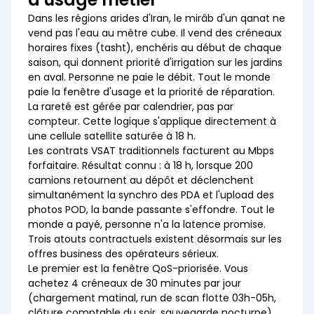
Dans les régions arides d'Iran, le mirâb d'un qanat ne
vend pas l'eau au mètre cube. Il vend des créneaux
horaires fixes (tasht), enchéris au début de chaque
saison, qui donnent priorité d'irrigation sur les jardins
en aval. Personne ne paie le débit. Tout le monde
paie la fenêtre d'usage et la priorité de réparation.
La rareté est gérée par calendrier, pas par
compteur. Cette logique s'applique directement à
une cellule satellite saturée à 18 h.
Les contrats VSAT traditionnels facturent au Mbps
forfaitaire. Résultat connu : à 18 h, lorsque 200
camions retournent au dépôt et déclenchent
simultanément la synchro des PDA et l'upload des
photos POD, la bande passante s'effondre. Tout le
monde a payé, personne n'a la latence promise.
Trois atouts contractuels existent désormais sur les
offres business des opérateurs sérieux.
Le premier est la fenêtre QoS-priorisée. Vous
achetez 4 créneaux de 30 minutes par jour
(chargement matinal, run de scan flotte 03h-05h,
clôture comptable du soir, sauvegarde nocturne).