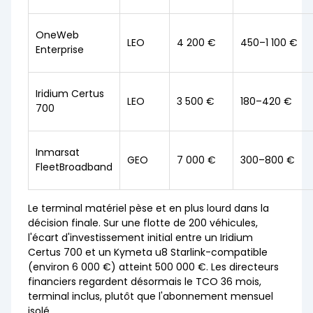
OneWeb
LEO
4 200 €
450–1 100 €
Enterprise
Iridium Certus
LEO
3 500 €
180–420 €
700
Inmarsat
GEO
7 000 €
300–800 €
FleetBroadband
Le terminal matériel pèse et en plus lourd dans la
décision finale. Sur une flotte de 200 véhicules,
l'écart d'investissement initial entre un Iridium
Certus 700 et un Kymeta u8 Starlink-compatible
(environ 6 000 €) atteint 500 000 €. Les directeurs
financiers regardent désormais le TCO 36 mois,
terminal inclus, plutôt que l'abonnement mensuel
isolé.