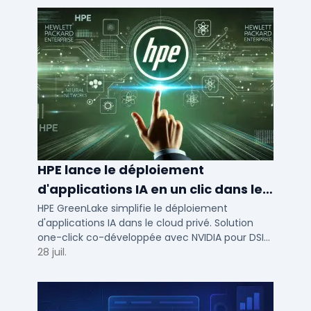
HPE lance le déploiement
d'applications IA en un clic dans le
cloud privé
HPE GreenLake simplifie le déploiement
d'applications IA dans le cloud privé. Solution
one-click co-développée avec NVIDIA pour DSI
de PME et ETI : performance et conformité.
28 juil.