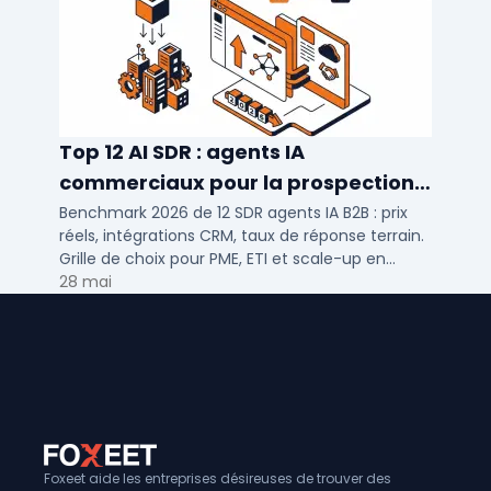
Top 12 AI SDR : agents IA
commerciaux pour la prospection
2026
Benchmark 2026 de 12 SDR agents IA B2B : prix
réels, intégrations CRM, taux de réponse terrain.
Grille de choix pour PME, ETI et scale-up en
prospection automatisée.
28 mai
Foxeet aide les entreprises désireuses de trouver des