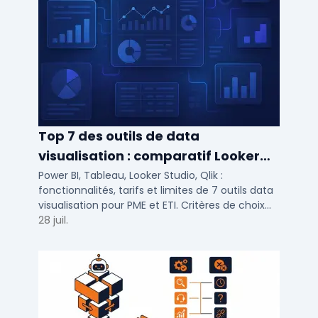
Top 7 des outils de data
visualisation : comparatif Looker
Studio, Tableau vs Power BI et
Power BI, Tableau, Looker Studio, Qlik :
fonctionnalités, tarifs et limites de 7 outils data
autres
visualisation pour PME et ETI. Critères de choix
selon votre SI et vos cas d'usage.
28 juil.