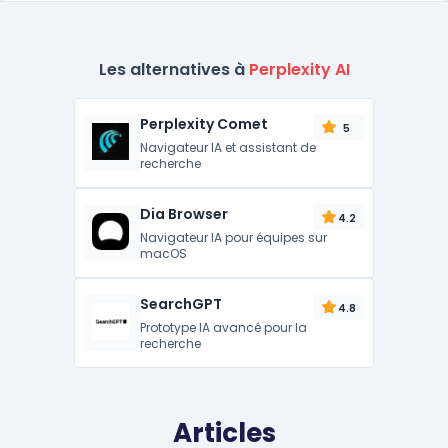
Les alternatives à
Perplexity AI
Perplexity Comet
5
Navigateur IA et assistant de
recherche
Dia Browser
4.2
Navigateur IA pour équipes sur
macOS
SearchGPT
4.8
Prototype IA avancé pour la
recherche
Articles