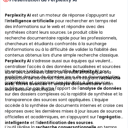
Perplexity AI
est un moteur de réponse s'appuyant sur
l’
intelligence artificielle
pour rechercher en temps réel
des informations sur le web et répondre avec des
synthèses citant leurs sources. Le produit cible la
recherche documentaire rapide pour les professionnels,
chercheurs et étudiants confrontés à la surcharge
d’informations ou à la difficulté de valider la fiabilité des
contenus obtenus lors d’une simple recherche classique.
Perplexity AI
s’adresse aussi aux équipes qui veulent
centraliser l'accès à des données actualisées et sourcées
Un service juridique interne utilise
Perplexity AI
pour
dans des contextes allant de la veille stratégique à la
exploiter des jeux de données issus de sa documentation
production de contenus factuels, en intégrant
recherche
propriétaire et comparer ces résultats à des sources
web
,
filtres avancés
et
analyse documentaire
selon
publiques. Ce cas illustre l'apport de l'
analyse de données
leurs besoins spécifiques.
sur des dossiers complexes où la rapidité de synthèse et la
transparence des sources sont appliquées. L’équipe
accède à la synthèse de documents internes et croise ces
réponses avec les dernières mises à jour issues de sources
officielles et académiques, en s’appuyant sur l’
agrégation
intelligente
et l’
identification des sources
.
L’outil réalise la
recherche conversationnelle
en temps