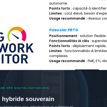
autonome.
Points forts
: capacité à identifi
Limites
: coût élevé, besoin d’exper
Usage recommandé
: réseaux co
Paessler PRTG
Positionnement
: solution flexibl
Fonctionnalités IA clés
: supervis
Points forts
: déploiement rapide, i
Limites
: fonctionnalités IA limit
complexes.
Usage recommandé
: PME, ETI, r