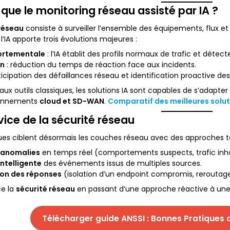
que le monitoring réseau assisté par IA ?
réseau
consiste à surveiller l’ensemble des équipements, flux et
 l’IA apporte trois évolutions majeures :
ortementale
: l’IA établit des profils normaux de trafic et détec
on
: réduction du temps de réaction face aux incidents.
ticipation des défaillances réseau et identification proactive des 
ux outils classiques, les solutions IA sont capables de s’adap
ronnements
cloud et SD-WAN
.
Comparatif des meilleures solu
rvice de la sécurité réseau
es ciblent désormais les couches réseau avec des approches tou
’anomalies
en temps réel (comportements suspects, trafic inha
intelligente
des événements issus de multiples sources.
on des réponses
(isolation d’un endpoint compromis, reroutage 
rce la
sécurité réseau
en passant d’une approche réactive à un
Télécharger guide ANSSI : Bonnes Pratiques 