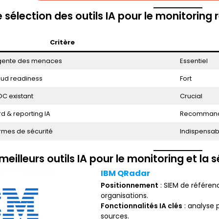
e sélection des outils IA pour le monitoring
Critère
ligente des menaces
Essentiel
loud readiness
Fort
OC existant
Crucial
d & reporting IA
Recomman
rmes de sécurité
Indispensab
meilleurs outils IA pour le monitoring et la 
IBM QRadar
Positionnement
: SIEM de référe
organisations.
Fonctionnalités IA clés
: analyse 
sources.