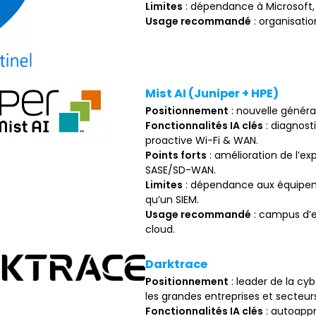
Limites
: dépendance à Microsoft,
Usage recommandé
: organisatio
Mist AI (Juniper + HPE)
Positionnement
: nouvelle généra
Fonctionnalités IA clés
: diagnost
proactive Wi-Fi & WAN.
Points forts
: amélioration de l’exp
SASE/SD-WAN.
Limites
: dépendance aux équipeme
qu’un SIEM.
Usage recommandé
: campus d’e
cloud.
Darktrace
Positionnement
: leader de la cy
les grandes entreprises et secteurs
Fonctionnalités IA clés
: autoapp