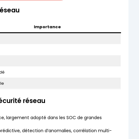
 réseau
Importance
dé
le
sécurité réseau
nce, largement adopté dans les SOC de grandes
prédictive, détection d’anomalies, corrélation multi-