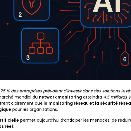
,
75 % des entreprises prévoient d’investir dans des solutions IA ré
marché mondial du
network monitoring
atteindra
4,5 milliards $
trent clairement que le
monitoring réseau et la sécurité rése
égique
pour les organisations.
tificielle
permet aujourd’hui d’anticiper les menaces, de réduire
s réel
.