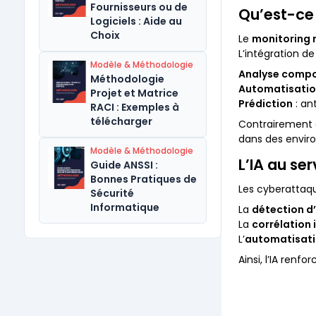
Fournisseurs ou de
Qu’est-ce 
Logiciels : Aide au
Choix
Le
monitoring 
L’intégration de
Modèle & Méthodologie
Analyse comp
Méthodologie
Automatisati
Projet et Matrice
Prédiction
: an
RACI : Exemples à
télécharger
Contrairement a
dans des envi
Modèle & Méthodologie
L’IA au se
Guide ANSSI :
Bonnes Pratiques de
Les cyberattaqu
Sécurité
Informatique
La
détection d
La
corrélation 
L’
automatisati
Ainsi, l’IA renfo