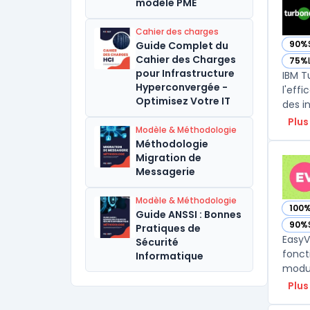
modèle PME
Cahier des charges
90%
Guide Complet du
— vo
Cahier des Charges
75%
— vo
pour Infrastructure
IBM T
Hyperconvergée -
l'eff
Optimisez Votre IT
des i
Plus
Modèle & Méthodologie
Méthodologie
Migration de
Messagerie
Modèle & Méthodologie
100
— vo
Guide ANSSI : Bonnes
90%
Pratiques de
— vo
EasyV
Sécurité
fonct
Informatique
modul
Plus