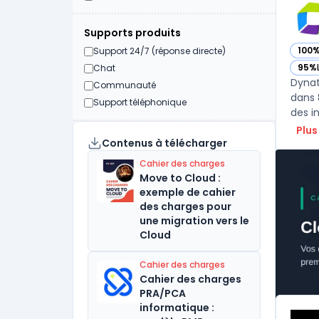
Supports produits
100
Support 24/7 (réponse directe)
— vo
95%
Chat
— vo
Dynat
Communauté
dans 
Support téléphonique
des i
Plus
Contenus à télécharger
Cahier des charges
Move to Cloud :
exemple de cahier
des charges pour
une migration vers le
Cloud
Cahier des charges
Cahier des charges
PRA/PCA
informatique :