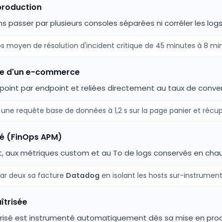
production
ns passer par plusieurs consoles séparées ni corréler les logs
 moyen de résolution d'incident critique de 45 minutes à 8 minu
se d'un e-commerce
oint par endpoint et reliées directement au taux de conve
une requête base de données à 1,2 s sur la page panier et récup
té (FinOps APM)
ost, aux métriques custom et au To de logs conservés en cha
par deux sa facture
Datadog
en isolant les hosts sur-instrument
îtrisée
sé est instrumenté automatiquement dès sa mise en produ