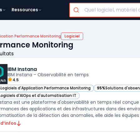
s
Ressources
ication Performance Monitoring
Logiciel
formance Monitoring
ultats
IBM Instana
IBM Instana – Observabilité en temps
4.5
%
Logiciels d'Application Performance Monitoring
95%
Solutions d'observ
ir IBM Instana dans cette catégorie
— voir IBM Instana dan
Logiciels d'AIOps et d'automatisation IT
ir IBM Instana dans cette catégorie
nstana est une plateforme d'observabilité en temps réel conçue p
rmances des applications et des infrastructures dans des env
 d’infos