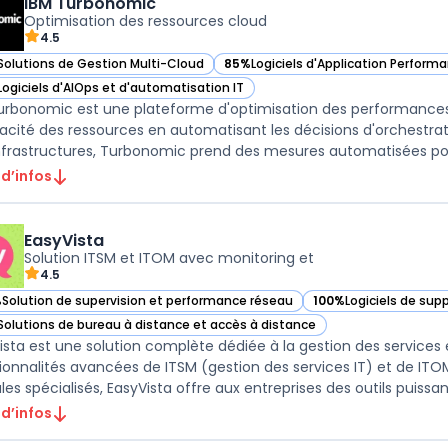
IBM Turbonomic
Optimisation des ressources cloud
4.5
Solutions de Gestion Multi-Cloud
85%
Logiciels d'Application Perform
ir IBM Turbonomic dans cette catégorie
— voir IBM Turbonomic dans cette c
Logiciels d'AIOps et d'automatisation IT
ir IBM Turbonomic dans cette catégorie
urbonomic est une plateforme d'optimisation des performances
icacité des ressources en automatisant les décisions d'orchestrati
nfrastructures, Turbonomic prend des mesures automatisées pour 
 d’infos
EasyVista
Solution ITSM et ITOM avec monitoring et
4.5
%
Solution de supervision et performance réseau
100%
Logiciels de sup
ir EasyVista dans cette catégorie
— voir EasyVista dans
Solutions de bureau à distance et accès à distance
ir EasyVista dans cette catégorie
ista est une solution complète dédiée à la gestion des services 
ionnalités avancées de ITSM (gestion des services IT) et de ITO
es spécialisés, EasyVista offre aux entreprises des outils puissant
 d’infos