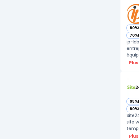
80%
— voi
70%
— voi
ip-la
entre
équip
Plus
95%
— vo
80%
— vo
Site2
site 
temps 
Plus