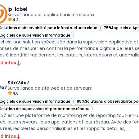
ip-label
Surveillance des applications et réseaux
4.2
Solutions d'observabilité pour infrastructures cloud
75%
Logiciels d'A
r ip-label dans cette catégorie
— voir ip-label da
Logiciels de supervision informatique
r ip-label dans cette catégorie
bel est une solution spécialisée dans la supervision applicative 
prises de mesurer en continu la performance digitale de leurs ser
es à identifier rapidement les lenteurs, interruptions et anomalies 
 d’infos
Site24x7
Surveillance de site web et de serveurs
4,6
Logiciels de supervision informatique
95%
Solutions d'observabilité po
ir Site24x7 dans cette catégorie
— voir Site24x7 dans cette caté
Solution de supervision et performance réseau
ir Site24x7 dans cette catégorie
4x7 est une plateforme de monitoring et de reporting tout-en-un
web, leurs serveurs, leurs applications et leur réseau. Avec des fo
réel, les alertes personnalisables et les rapports détaillés, l ...
 d’infos