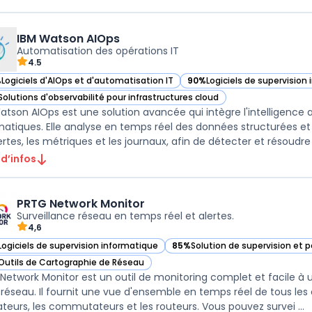
IBM Watson AIOps
Automatisation des opérations IT
4.5
%
Logiciels d'AIOps et d'automatisation IT
90%
Logiciels de supervision
ir IBM Watson AIOps dans cette catégorie
— voir IBM Watson AIOps dan
Solutions d'observabilité pour infrastructures cloud
ir IBM Watson AIOps dans cette catégorie
atson AIOps est une solution avancée qui intègre l'intelligence ar
matiques. Elle analyse en temps réel des données structurées et
ertes, les métriques et les journaux, afin de détecter et résoudre p
 d’infos
PRTG Network Monitor
Surveillance réseau en temps réel et alertes.
4,6
Logiciels de supervision informatique
85%
Solution de supervision et
ir PRTG Network Monitor dans cette catégorie
— voir PRTG Network Monitor dan
Outils de Cartographie de Réseau
ir PRTG Network Monitor dans cette catégorie
Network Monitor est un outil de monitoring complet et facile à ut
 réseau. Il fournit une vue d'ensemble en temps réel de tous les
ateurs, les commutateurs et les routeurs. Vous pouvez survei ...