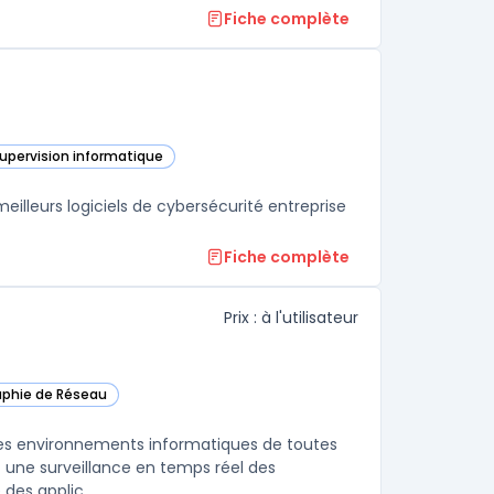
Fiche complète
supervision informatique
s cette catégorie
lleurs logiciels de cybersécurité entreprise
Fiche complète
Prix : à l'utilisateur
aphie de Réseau
ans cette catégorie
les environnements informatiques de toutes
it une surveillance en temps réel des
des applic ...