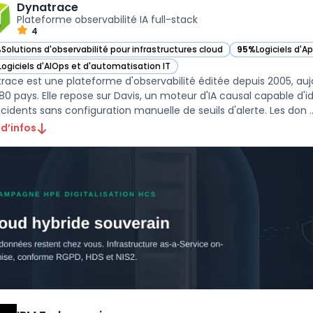
Dynatrace
Plateforme observabilité IA full-stack
4
%
Solutions d'observabilité pour infrastructures cloud
95%
Logiciels d'A
ir Dynatrace dans cette catégorie
— voir Dynatrace 
Logiciels d'AIOps et d'automatisation IT
ir Dynatrace dans cette catégorie
race est une plateforme d'observabilité éditée depuis 2005, aujo
80 pays. Elle repose sur Davis, un moteur d'IA causal capable d
ncidents sans configuration manuelle de seuils d'alerte. Les don ..
 d’infos