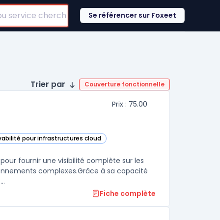
Se référencer sur Foxeet
Trier par
Couverture fonctionnelle
Prix : 75.00
abilité pour infrastructures cloud
s cette catégorie
our fournir une visibilité complète sur les
ironnements complexes.Grâce à sa capacité
d'automatisation de la détection des anomalies, elle aide les équipes ...
Fiche complète