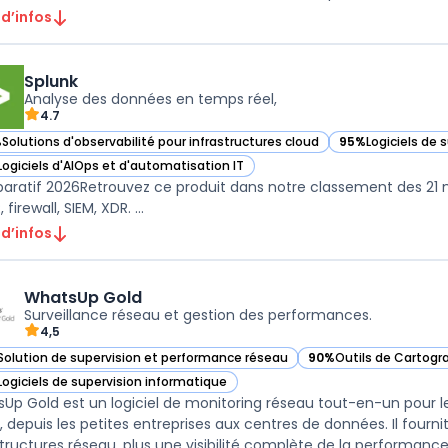
 d’infos
Splunk
Analyse des données en temps réel,
4.7
%
Solutions d'observabilité pour infrastructures cloud
95%
Logiciels de 
ir Splunk dans cette catégorie
— voir Splunk dan
Logiciels d'AIOps et d'automatisation IT
ir Splunk dans cette catégorie
ratif 2026Retrouvez ce produit dans notre classement des 21 mei
 firewall, SIEM, XDR. ...
 d’infos
WhatsUp Gold
Surveillance réseau et gestion des performances.
4,5
Solution de supervision et performance réseau
90%
Outils de Cartogr
ir WhatsUp Gold dans cette catégorie
— voir WhatsUp Gold d
Logiciels de supervision informatique
ir WhatsUp Gold dans cette catégorie
Up Gold est un logiciel de monitoring réseau tout-en-un pour 
es, depuis les petites entreprises aux centres de données. Il fourn
structures réseau, plus une visibilité complète de la performance 