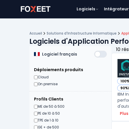
Logiciels
Intégrateur
Accueil
Solutions d'Infrastructure Informatique
Appl
Logiciels d'Application Per
10 rés
Logiciel français
Déploiements produits
Cloud
100
— vo
On premise
90%
— vo
IBM I
Profils Clients
perfo
ME de 50 à 500
Plus
PE de 10 à 50
TPE de 1 à 10
GE + de 500