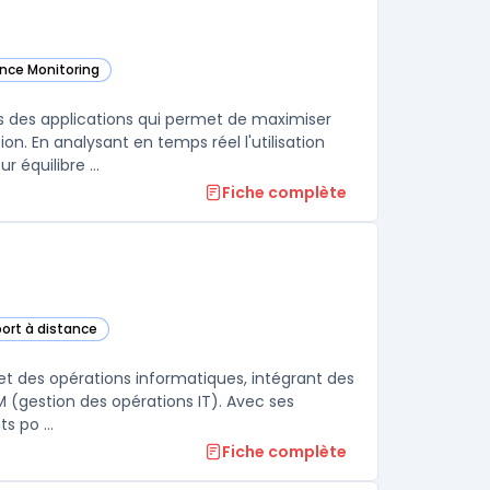
ance Monitoring
atégorie
 des applications qui permet de maximiser
on. En analysant en temps réel l'utilisation
équilibre ...
Fiche complète
port à distance
 cette catégorie
et des opérations informatiques, intégrant des
M (gestion des opérations IT). Avec ses
s po ...
Fiche complète