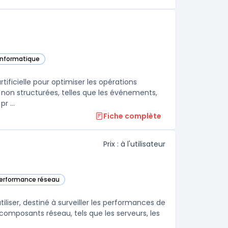
 informatique
s cette catégorie
tificielle pour optimiser les opérations
 non structurées, telles que les événements,
r ...
Fiche complète
Prix : à l'utilisateur
 performance réseau
s cette catégorie
iliser, destiné à surveiller les performances de
 composants réseau, tels que les serveurs, les