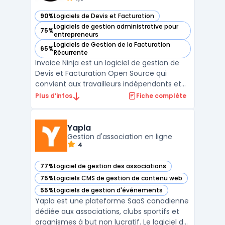
90%
Logiciels de Devis et Facturation
— voir Invoice Ninja dans cette catégorie
Logiciels de gestion administrative pour
75%
— voir Invoice Ninja dans cette catégorie
entrepreneurs
Logiciels de Gestion de la Facturation
65%
— voir Invoice Ninja dans cette catégorie
Récurrente
Invoice Ninja est un logiciel de gestion de
Devis et Facturation Open Source qui
convient aux travailleurs indépendants et
aux petites entreprises. Il offre une
Plus d’infos
Fiche complète
interface intuitive pour créer et envoyer
rapidement des devis et des factures
personnalisés. En plus de cela, Invoice Ninja
Yapla
permet d'accep ...
Gestion d'association en ligne
4
77%
Logiciel de gestion des associations
— voir Yapla dans cette catégorie
75%
Logiciels CMS de gestion de contenu web
— voir Yapla dans cette catégorie
55%
Logiciels de gestion d'événements
— voir Yapla dans cette catégorie
Yapla est une plateforme SaaS canadienne
dédiée aux associations, clubs sportifs et
organismes à but non lucratif. Le logiciel de