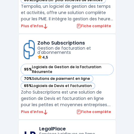
— voir Tempolia dans cette catégorie
Tempolia, un logiciel de gestion des temps
et activités, offre une solution complète
pour les PME. Il intègre la gestion des heures
travaillées, la planification des ressources
Plus d’infos
Fiche complète
humaines et l'automatisation des notes de
frais. Avec des fonctionnalités telles que le
Zoho Subscriptions
suivi des heures travaillées en ent ...
Gestion de facturation et
d'abonnements
4,5
Logiciels de Gestion de la Facturation
95%
— voir Zoho Subscriptions dans cette catégorie
Récurrente
70%
Solutions de paiement en ligne
— voir Zoho Subscriptions dans cette catégorie
65%
Logiciels de Devis et Facturation
— voir Zoho Subscriptions dans cette catégorie
Zoho Subscriptions est une solution de
gestion de Devis et facturation en ligne
pour les petites et moyennes entreprises.
Cette plateforme offre des fonctionnalités
Plus d’infos
Fiche complète
avancées telles que la création de factures
récurrentes, la gestion des abonnements, le
LegalPlace
suivi des paiements et la gestion des taxes.