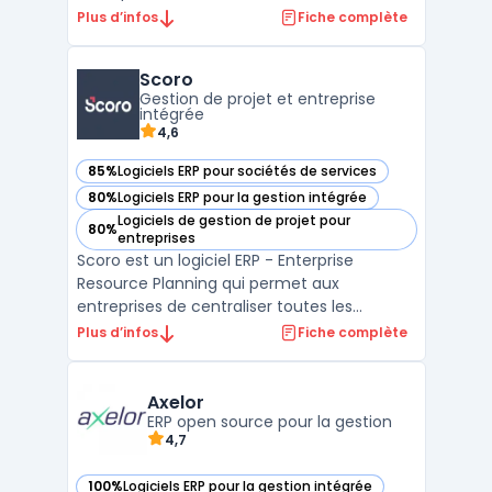
les cabinets d'expertise comptable. La
Plus d’infos
Fiche complète
solution couvre la saisie des factures
achats et ventes par OCR, le
Scoro
rapprochement bancaire automatisé
Gestion de projet et entreprise
(DSP2, EBICS), la gestion des sto ...
intégrée
4,6
85%
Logiciels ERP pour sociétés de services
— voir Scoro dans cette catégorie
80%
Logiciels ERP pour la gestion intégrée
— voir Scoro dans cette catégorie
Logiciels de gestion de projet pour
80%
— voir Scoro dans cette catégorie
entreprises
Scoro est un logiciel ERP - Enterprise
Resource Planning qui permet aux
entreprises de centraliser toutes les
données de leur entreprise et de gérer
Plus d’infos
Fiche complète
l'ensemble de leurs processus métiers en
un seul endroit. Avec Scoro, vous pouvez
suivre votre pipeline de ventes, gérer les
Axelor
projets et les tâches, fac ...
ERP open source pour la gestion
4,7
100%
Logiciels ERP pour la gestion intégrée