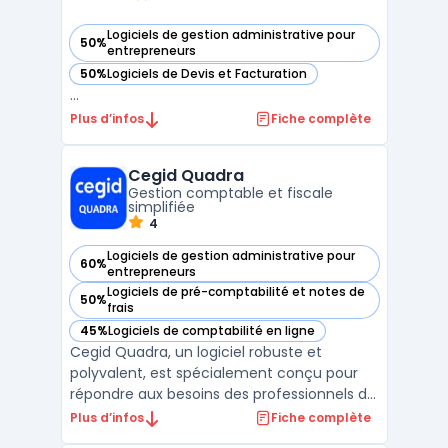
Logiciels de gestion administrative pour
50%
— voir Octobat dans cette catégorie
entrepreneurs
50%
Logiciels de Devis et Facturation
— voir Octobat dans cette catégorie
...
Plus d’infos
Fiche complète
Cegid Quadra
Gestion comptable et fiscale
simplifiée
4
Logiciels de gestion administrative pour
60%
— voir Cegid Quadra dans cette catégorie
entrepreneurs
Logiciels de pré-comptabilité et notes de
50%
— voir Cegid Quadra dans cette catégorie
frais
45%
Logiciels de comptabilité en ligne
— voir Cegid Quadra dans cette catégorie
Cegid Quadra, un logiciel robuste et
polyvalent, est spécialement conçu pour
répondre aux besoins des professionnels de
la comptabilité et de la fiscalité. Ce
Plus d’infos
Fiche complète
système offre une solution intégrée pour la