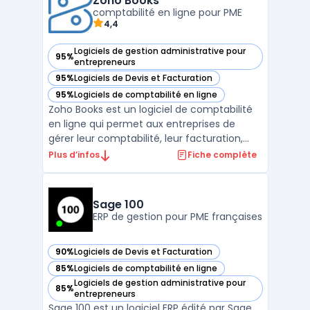
Zoho Books
efficace ...
comptabilité en ligne pour PME
4,4
Logiciels de gestion administrative pour
95%
— voir Zoho Books dans cette catégorie
entrepreneurs
95%
Logiciels de Devis et Facturation
— voir Zoho Books dans cette catégorie
95%
Logiciels de comptabilité en ligne
— voir Zoho Books dans cette catégorie
Zoho Books est un logiciel de comptabilité
en ligne qui permet aux entreprises de
gérer leur comptabilité, leur facturation,
leur gestion de stock, leur reporting
Plus d’infos
Fiche complète
financier et bien plus encore. Avec Zoho
Books, les entreprises peuvent automatiser
leurs tâches administratives et financières,
Sage 100
comme l' ...
ERP de gestion pour PME françaises
90%
Logiciels de Devis et Facturation
— voir Sage 100 dans cette catégorie
85%
Logiciels de comptabilité en ligne
— voir Sage 100 dans cette catégorie
Logiciels de gestion administrative pour
85%
— voir Sage 100 dans cette catégorie
entrepreneurs
Sage 100 est un logiciel ERP édité par Sage