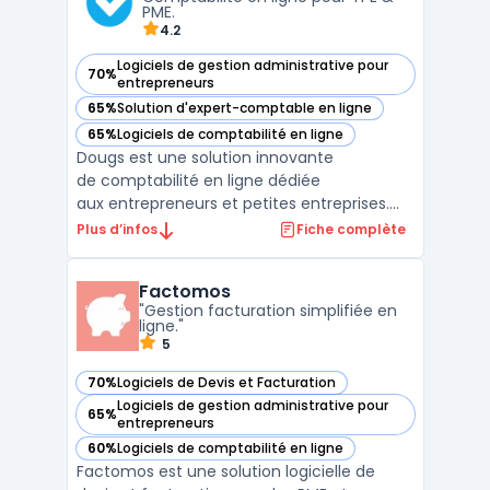
la chaîne d'approvisionnement ...
PME.
4.2
Logiciels de gestion administrative pour
70%
— voir Dougs dans cette catégorie
entrepreneurs
65%
Solution d'expert-comptable en ligne
— voir Dougs dans cette catégorie
65%
Logiciels de comptabilité en ligne
— voir Dougs dans cette catégorie
Dougs est une solution innovante
de comptabilité en ligne dédiée
aux entrepreneurs et petites entreprises.
Grâce à son interface intuitive et ses outils
Plus d’infos
Fiche complète
automatisés, Dougs simplifie la gestion
comptable et fiscale, permettant aux
Factomos
utilisateurs de se concentrer sur le
"Gestion facturation simplifiée en
développement ...
ligne."
5
70%
Logiciels de Devis et Facturation
— voir Factomos dans cette catégorie
Logiciels de gestion administrative pour
65%
— voir Factomos dans cette catégorie
entrepreneurs
60%
Logiciels de comptabilité en ligne
— voir Factomos dans cette catégorie
Factomos est une solution logicielle de