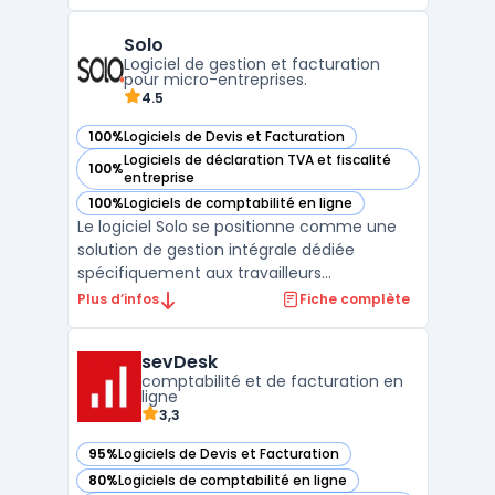
Solo
Logiciel de gestion et facturation
pour micro-entreprises.
4.5
100%
Logiciels de Devis et Facturation
— voir Solo dans cette catégorie
Logiciels de déclaration TVA et fiscalité
100%
— voir Solo dans cette catégorie
entreprise
100%
Logiciels de comptabilité en ligne
— voir Solo dans cette catégorie
Le logiciel Solo se positionne comme une
solution de gestion intégrale dédiée
spécifiquement aux travailleurs
indépendants sous le régime de la micro-
Plus d’infos
Fiche complète
entreprise. Cet outil gestion solopreneur
centralise l’ensemble des tâches
sevDesk
administratives obligatoires, de la création
comptabilité et de facturation en
des documents commerciaux au s ...
ligne
3,3
95%
Logiciels de Devis et Facturation
— voir sevDesk dans cette catégorie
80%
Logiciels de comptabilité en ligne
— voir sevDesk dans cette catégorie