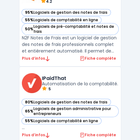
4.2
95%
Logiciels de gestion des notes de frais
— voir N2F dans cette catégorie
55%
Logiciels de comptabilité en ligne
— voir N2F dans cette catégorie
Logiciels de pré-comptabilité et notes de
50%
— voir N2F dans cette catégorie
frais
N2F Notes de Frais est un logiciel de gestion
des notes de frais professionnels complet
et entièrement automatisé. Il permet de
simplifier et d'optimiser l'intégralité du
Plus d’infos
Fiche complète
processus de remboursement des frais des
collaborateurs d'une entreprise.La solution
propose une application mobile intuitive qui
IPaidThat
...
Automatisation de la comptabilité.
5
80%
Logiciels de gestion des notes de frais
— voir IPaidThat dans cette catégorie
Logiciels de gestion administrative pour
65%
— voir IPaidThat dans cette catégorie
entrepreneurs
55%
Logiciels de comptabilité en ligne
— voir IPaidThat dans cette catégorie
...
Plus d’infos
Fiche complète