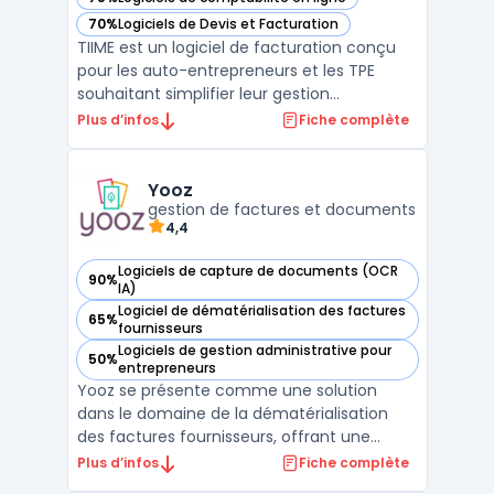
— voir TIIME dans cette catégorie
70%
Logiciels de Devis et Facturation
— voir TIIME dans cette catégorie
TIIME est un logiciel de facturation conçu
pour les auto-entrepreneurs et les TPE
souhaitant simplifier leur gestion
administrative. Cette solution permet de
Plus d’infos
Fiche complète
créer et envoyer des factures et devis en
quelques clics tout en assurant la
conformité légale des documents émis.
Yooz
Grâce à son interface intui ...
gestion de factures et documents
4,4
Logiciels de capture de documents (OCR
90%
— voir Yooz dans cette catégorie
IA)
Logiciel de dématérialisation des factures
65%
— voir Yooz dans cette catégorie
fournisseurs
Logiciels de gestion administrative pour
50%
— voir Yooz dans cette catégorie
entrepreneurs
Yooz se présente comme une solution
dans le domaine de la dématérialisation
des factures fournisseurs, offrant une
intégration fluide avec divers systèmes ERP.
Plus d’infos
Fiche complète
Cette intégration clé permet un traitement