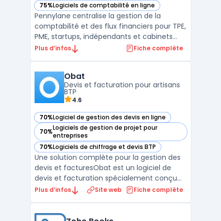
75%
Logiciels de comptabilité en ligne
— voir Pennylane dans cette catégorie
Pennylane centralise la gestion de la
comptabilité et des flux financiers pour TPE,
PME, startups, indépendants et cabinets
d’expertise comptable. La plateforme SaaS
Plus d’infos
Fiche complète
traite le suivi des flux, permet la collecte
centralisée des justificatifs, la gestion des
Obat
accès collaboratifs pour clients et experts ...
Devis et facturation pour artisans
BTP
4.6
70%
Logiciel de gestion des devis en ligne
— voir Obat dans cette catégorie
Logiciels de gestion de projet pour
70%
— voir Obat dans cette catégorie
entreprises
70%
Logiciels de chiffrage et devis BTP
— voir Obat dans cette catégorie
Une solution complète pour la gestion des
devis et facturesObat est un logiciel de
devis et facturation spécialement conçu
pour les artisans et les entreprises du BTP. Il
Plus d’infos
Site web
Fiche complète
permet de créer des devis précis et des
factures conformes en quelques clics, tout
en garantissant une gestion fluide et