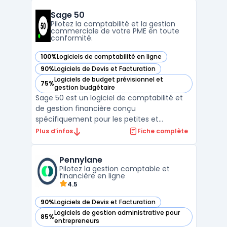
rapide et efficace des factures, ce qui est
Sage 50
essentiel pour une gestion comptable
Pilotez la comptabilité et la gestion
moderne et dynam ...
commerciale de votre PME en toute
conformité.
100%
Logiciels de comptabilité en ligne
— voir Sage 50 dans cette catégorie
90%
Logiciels de Devis et Facturation
— voir Sage 50 dans cette catégorie
Logiciels de budget prévisionnel et
75%
— voir Sage 50 dans cette catégorie
gestion budgétaire
Sage 50 est un logiciel de comptabilité et
de gestion financière conçu
spécifiquement pour les petites et
moyennes entreprises. Avec ses
Plus d’infos
Fiche complète
fonctionnalités avancées, il permet une
gestion efficace des comptes clients et
Pennylane
fournisseurs, la gestion des stocks, la
Pilotez la gestion comptable et
facturation, la gestion des salaires et le ...
financière en ligne
4.5
90%
Logiciels de Devis et Facturation
— voir Pennylane dans cette catégorie
Logiciels de gestion administrative pour
85%
— voir Pennylane dans cette catégorie
entrepreneurs