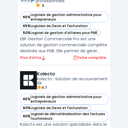
professionnels
3
Logiciels de gestion administrative pour
65%
— voir EBP Gestion Commerciale Pro dans cette catégorie
entrepreneurs
65%
Logiciels de Devis et Facturation
— voir EBP Gestion Commerciale Pro dans cette catégorie
50%
Logiciel de gestion d'affaires pour PME
— voir EBP Gestion Commerciale Pro dans cette catégorie
EBP Gestion Commerciale Pro est une
solution de gestion commerciale complète
destinée aux PME. Elle permet de gérer
efficacement les devis, les commandes, la
Plus d’infos
Fiche complète
facturation et le suivi des paiements. Elle
inclut également un module CRM -
Kolecto
Customer Relationship Management pour
Kolecto : Solution de recouvrement
gérer les relations avec le ...
de
4.7
Logiciels de gestion administrative pour
65%
— voir Kolecto dans cette catégorie
entrepreneurs
60%
Logiciels de Devis et Facturation
— voir Kolecto dans cette catégorie
Logiciel de dématérialisation des factures
60%
— voir Kolecto dans cette catégorie
fournisseurs
Kolecto est une solution spécialisée dans le