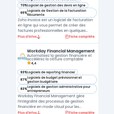
— voir Zoho Invoice dans cette catégorie
70%
Logiciel de gestion des devis en ligne
— voir Zoho Invoice dans cette catégorie
Logiciels de Gestion de la Facturation
65%
— voir Zoho Invoice dans cette catégorie
Récurrente
Zoho Invoice est un logiciel de facturation
en ligne qui vous permet de créer des
factures professionnelles en quelques
minutes. Il offre également la possibilité de
Plus d’infos
Fiche complète
créer des devis et de les convertir en
factures en un seul clic. Zoho Invoice
Workday Financial Management
propose des fonctionnalités telles que la
Automatisez la gestion financière et
gestion des pa ...
accélérez la clôture comptable
4,4
93%
Logiciels de reporting financier
— voir Workday Financial Management dans cette catégori
Logiciels de budget prévisionnel et
87%
— voir Workday Financial Management dans cette catégori
gestion budgétaire
Logiciels de gestion administrative pour
83%
— voir Workday Financial Management dans cette catégori
entrepreneurs
Workday Financial Management gère
l’intégralité des processus de gestion
financière en mode cloud pour les
entreprises de taille moyenne, les ETI et les
Plus d’infos
Fiche complète