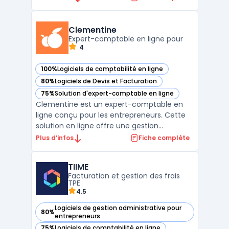
groupes internationaux. Ce logiciel s’adapte
à la consolidation rapide, au suivi des flux
de trésorerie et à l’analyse des données. Les
Clementine
équipes dis ...
Expert-comptable en ligne pour
4
100%
Logiciels de comptabilité en ligne
— voir Clementine dans cette catégorie
80%
Logiciels de Devis et Facturation
— voir Clementine dans cette catégorie
75%
Solution d'expert-comptable en ligne
— voir Clementine dans cette catégorie
Clementine est un expert-comptable en
ligne conçu pour les entrepreneurs. Cette
solution en ligne offre une gestion
comptable simplifiée, permettant la
Plus d’infos
Fiche complète
synchronisation bancaire, la facturation, le
suivi en temps réel des indicateurs clés et
TIIME
la création de bilans comptables certifiés.
Facturation et gestion des frais
Fort de plus de ...
TPE
4.5
Logiciels de gestion administrative pour
80%
— voir TIIME dans cette catégorie
entrepreneurs
75%
Logiciels de comptabilité en ligne