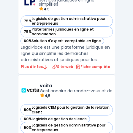
Services juridiques en ligne
La ...
simplifiés
4.5
Logiciels de gestion administrative pour
75%
— voir LegalPlace dans cette catégorie
entrepreneurs
Plateformes juridiques en ligne et
75%
— voir LegalPlace dans cette catégorie
domiciliation
60%
Solution d'expert-comptable en ligne
— voir LegalPlace dans cette catégorie
LegalPlace est une plateforme juridique en
ligne qui simplifie les démarches
administratives et juridiques pour les
entrepreneurs, professionnels et
Plus d’infos
Site web
Fiche complète
particuliers. Elle propose des solutions clé en
main pour la création d'entreprise en ligne,
la domiciliation d'entreprise, la gestion des
vcita
Gestionnaire de rendez-vous et de
contrats et ...
4,5
Logiciels CRM pour la gestion de la relation
80%
— voir vcita dans cette catégorie
client
60%
Logiciels de gestion des leads
— voir vcita dans cette catégorie
Logiciels de gestion administrative pour
50%
— voir vcita dans cette catégorie
entrepreneurs