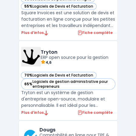
— voir Square Invoices dans cette catégorie
55%
Logiciels de Devis et Facturation
— voir Square Invoices dans cette catégorie
Square Invoices est une solution de devis et
facturation en ligne conçue pour les petites
entreprises et les travailleurs indépendants.
Avec Square Invoices, vous pouvez créer,
Plus d’infos
Fiche complète
envoyer et suivre vos factures en quelques
minutes seulement. L'application offre
également des fonctionnalités de
Tryton
paiement ...
ERP open source pour la gestion
4,6
70%
Logiciels de Devis et Facturation
— voir Tryton dans cette catégorie
Logiciels de gestion administrative pour
65%
— voir Tryton dans cette catégorie
entrepreneurs
Tryton est un système de gestion
d'entreprise open-source, modulaire et
personnalisable. Il est idéal pour les
entreprises ayant des besoins spécifiques
Plus d’infos
Fiche complète
en matière de gestion de la chaîne
d'approvisionnement. Tryton fournit des
Dougs
fonctionnalités de base pour la gestion de
Comptabilité en ligne pour TPE &