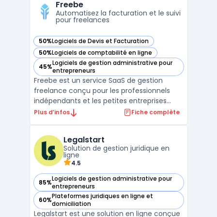
entrepreneurs, sociétés individuelles et
Freebe
sociétés (SAS, SA ...
Automatisez la facturation et le suivi
pour freelances
50%
Logiciels de Devis et Facturation
— voir Freebe dans cette catégorie
50%
Logiciels de comptabilité en ligne
— voir Freebe dans cette catégorie
Logiciels de gestion administrative pour
45%
— voir Freebe dans cette catégorie
entrepreneurs
Freebe est un service SaaS de gestion
freelance conçu pour les professionnels
indépendants et les petites entreprises
recherchant un outil pour organiser leur
Plus d’infos
Fiche complète
administratif. L’automatisation des tâches
fiscales et la conformité des documents
Legalstart
administratifs présentent un enjeu de
Solution de gestion juridique en
temps pour les micro ...
ligne
4.5
Logiciels de gestion administrative pour
85%
— voir Legalstart dans cette catégorie
entrepreneurs
Plateformes juridiques en ligne et
60%
— voir Legalstart dans cette catégorie
domiciliation
Legalstart est une solution en ligne conçue