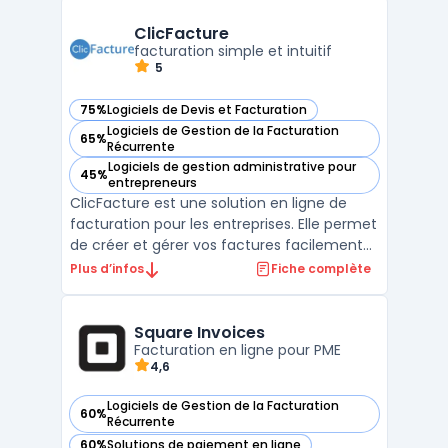
gestion des comptes, la préparation et le
suivi des déclarations fiscales, ainsi que
ClicFacture
pour la coll ...
facturation simple et intuitif
5
75%
Logiciels de Devis et Facturation
— voir ClicFacture dans cette catégorie
Logiciels de Gestion de la Facturation
65%
— voir ClicFacture dans cette catégorie
Récurrente
Logiciels de gestion administrative pour
45%
— voir ClicFacture dans cette catégorie
entrepreneurs
ClicFacture est une solution en ligne de
facturation pour les entreprises. Elle permet
de créer et gérer vos factures facilement
et rapidement. ClicFacture offre des
Plus d’infos
Fiche complète
fonctionnalités telles que la création de
devis, la gestion des paiements et des
clients. Avec ClicFacture, vous pouvez
Square Invoices
suivre l'évolu ...
Facturation en ligne pour PME
4,6
Logiciels de Gestion de la Facturation
60%
— voir Square Invoices dans cette catégorie
Récurrente
60%
Solutions de paiement en ligne