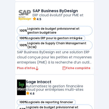
vision transversale et détaillée de l'activité
de l'entreprise. Avec Everwin SX, les entre ...
SAP Business ByDesign
ERP cloud évolutif pour PME et
4.5
Logiciels de budget prévisionnel et
100%
— voir SAP Business ByDesign dans cette catégorie
gestion budgétaire
100%
Logiciels ERP pour la gestion intégrée
— voir SAP Business ByDesign dans cette catégorie
Logiciels de Supply Chain Management
100%
— voir SAP Business ByDesign dans cette catégorie
(SCM)
SAP Business ByDesign est une solution ERP
cloud conçue pour les petites et moyennes
entreprises (PME) à la recherche d’un outil
intégré et évolutif pour gérer l’ensemble de
Plus d’infos
Fiche complète
leurs opérations métiers. Grâce à une
architecture modulaire, cette plateforme
Sage Intacct
permet de centraliser des processus clés
Automatisez la gestion financière
tels q ...
cloud pour entreprises multi-sites
4.6
100%
Logiciels de reporting financier
— voir Sage Intacct dans cette catégorie
Logiciels de budget prévisionnel et