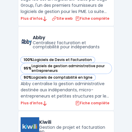
Group, l'un des premiers fournisseurs de
logiciels de gestion pour les PME. La suite
couvre la comptabilité générale, la gestion
Plus d’infos
Site web
Fiche complète
commerciale (devis, commandes,
facturation), la gestion de trésorerie et la
paie dans un environnement intégré.
Abby
Disponible en m ...
Centralisez facturation et
comptabilité pour indépendants
100%
Logiciels de Devis et Facturation
— voir Abby dans cette catégorie
Logiciels de gestion administrative pour
95%
— voir Abby dans cette catégorie
entrepreneurs
90%
Logiciels de comptabilité en ligne
— voir Abby dans cette catégorie
Abby centralise la gestion administrative
destinée aux indépendants, micro-
entrepreneurs et petites structures par le
biais d’une plateforme en ligne accessible
Plus d’infos
Fiche complète
sur navigateur et mobile. Le logiciel offre
des outils pour suivre les flux de revenus, la
facturation et le respect des obligations
Kiwili
légale ...
Gestion de projet et facturation
en