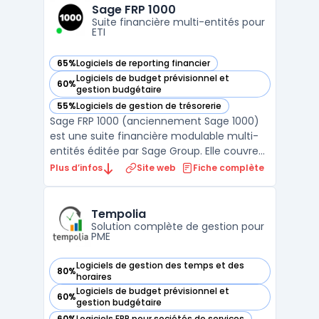
de devis, le suivi des paiements clients, la
Sage FRP 1000
conf ...
Suite financière multi-entités pour
ETI
65%
Logiciels de reporting financier
— voir Sage FRP 1000 dans cette catégorie
Logiciels de budget prévisionnel et
60%
— voir Sage FRP 1000 dans cette catégorie
gestion budgétaire
55%
Logiciels de gestion de trésorerie
— voir Sage FRP 1000 dans cette catégorie
Sage FRP 1000 (anciennement Sage 1000)
est une suite financière modulable multi-
entités éditée par Sage Group. Elle couvre
l'ensemble des besoins de la fonction
Plus d’infos
Site web
Fiche complète
finance : comptabilité générale et
analytique, gestion des immobilisations,
trésorerie, achats, ventes et pilotage
Tempolia
budgétaire. Le module co ...
Solution complète de gestion pour
PME
Logiciels de gestion des temps et des
80%
— voir Tempolia dans cette catégorie
horaires
Logiciels de budget prévisionnel et
60%
— voir Tempolia dans cette catégorie
gestion budgétaire
60%
Logiciels ERP pour sociétés de services