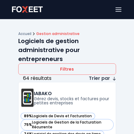
Ouver
Accueil
Gestion administrative
Logiciels de gestion
administrative pour
entrepreneurs
Filtres
64 résultats
Trier par
IABAKO
Gérez devis, stocks et factures pour
petites entreprises
89%
Logiciels de Devis et Facturation
— voir IABAKO dans cette catégorie
Logiciels de Gestion de la Facturation
75%
— voir IABAKO dans cette catégorie
Récurrente
74%
Logiciel de gestion des devis en ligne