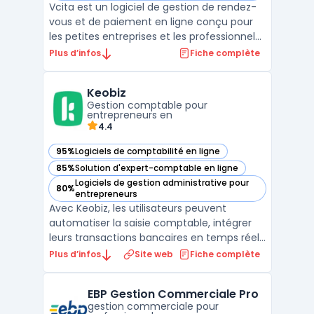
Vcita est un logiciel de gestion de rendez-
vous et de paiement en ligne conçu pour
les petites entreprises et les professionnels
indépendants. Il offre une gamme
Plus d’infos
Fiche complète
complète d'outils pour aider les utilisateurs
à gérer leur entreprise, à communiquer
Keobiz
avec leurs clients et à automatiser les
Gestion comptable pour
tâches admini ...
entrepreneurs en
4.4
95%
Logiciels de comptabilité en ligne
— voir Keobiz dans cette catégorie
85%
Solution d'expert-comptable en ligne
— voir Keobiz dans cette catégorie
Logiciels de gestion administrative pour
80%
— voir Keobiz dans cette catégorie
entrepreneurs
Avec Keobiz, les utilisateurs peuvent
automatiser la saisie comptable, intégrer
leurs transactions bancaires en temps réel,
gérer la paie avec précision et suivre leur
Plus d’infos
Site web
Fiche complète
situation financière en permanence. Le
logiciel dispose d'un module de facturation
EBP Gestion Commerciale Pro
performant, permettant de créer et
gestion commerciale pour
envoyer des de ...