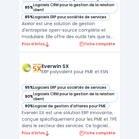
— voir Axelor dans cette catégorie
Logiciels CRM pour la gestion de la relation
85%
— voir Axelor dans cette catégorie
client
85%
Logiciels ERP pour sociétés de services
— voir Axelor dans cette catégorie
Axelor est une solution de gestion
d'entreprise open-source complète et
modulaire. Elle offre des outils tels que la
gestion de la relation client, la gestion des
Plus d’infos
Fiche complète
ressources humaines, la comptabilité et la
gestion des stocks en plus d'autres
fonctionnalités. Axelor permet de gérer
Everwin SX
efficacement la ch ...
ERP polyvalent pour PME et ESN
95%
Logiciels ERP pour sociétés de services
— voir Everwin SX dans cette catégorie
Logiciels CRM pour la gestion de la relation
90%
— voir Everwin SX dans cette catégorie
client
90%
Logiciel de gestion d'affaires pour PME
— voir Everwin SX dans cette catégorie
Everwin SX est une solution ERP innovante,
conçue spécifiquement pour les PME et TPE
dans le secteur des services. Ce logiciel
offre une gestion intégrée et efficace des
Plus d’infos
Fiche complète
affaires et des projets, permettant une