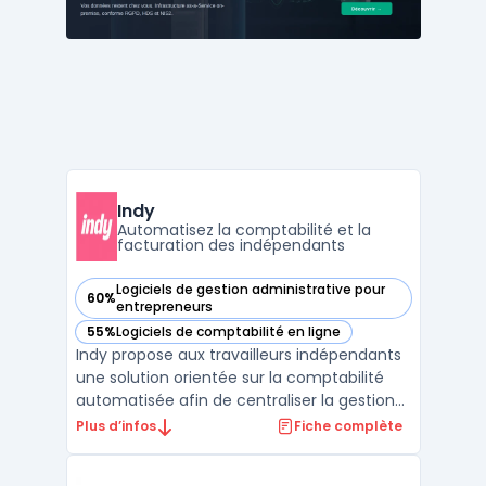
Indy
Automatisez la comptabilité et la
facturation des indépendants
Logiciels de gestion administrative pour
60%
— voir Indy dans cette catégorie
entrepreneurs
55%
Logiciels de comptabilité en ligne
— voir Indy dans cette catégorie
Indy propose aux travailleurs indépendants
une solution orientée sur la comptabilité
automatisée afin de centraliser la gestion
administrative à travers une application en
Plus d’infos
Fiche complète
ligne. Mise en place depuis 2016, la
plateforme est destinée aux auto-