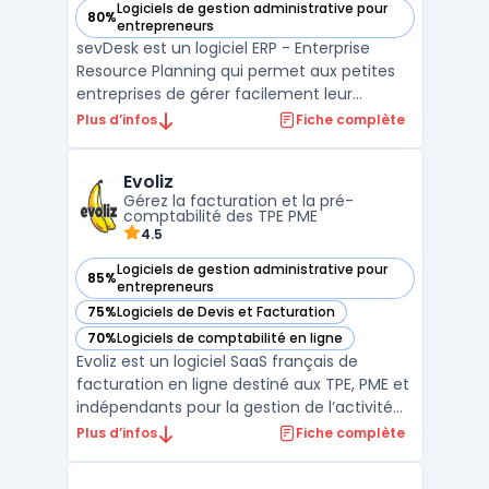
Logiciels de gestion administrative pour
80%
— voir sevDesk dans cette catégorie
entrepreneurs
sevDesk est un logiciel ERP - Enterprise
Resource Planning qui permet aux petites
entreprises de gérer facilement leur
comptabilité et leurs finances. Il offre une
Plus d’infos
Fiche complète
interface utilisateur simple et intuitive pour
effectuer des tâches telles que les
Evoliz
factures, les paiements, les devis et la
Gérez la facturation et la pré-
gestion de l ...
comptabilité des TPE PME
4.5
Logiciels de gestion administrative pour
85%
— voir Evoliz dans cette catégorie
entrepreneurs
75%
Logiciels de Devis et Facturation
— voir Evoliz dans cette catégorie
70%
Logiciels de comptabilité en ligne
— voir Evoliz dans cette catégorie
Evoliz est un logiciel SaaS français de
facturation en ligne destiné aux TPE, PME et
indépendants pour la gestion de l’activité
commerciale et de la pré-comptabilité
Plus d’infos
Fiche complète
sans service comptable interne. Il répond
aux exigences des métiers pour la création