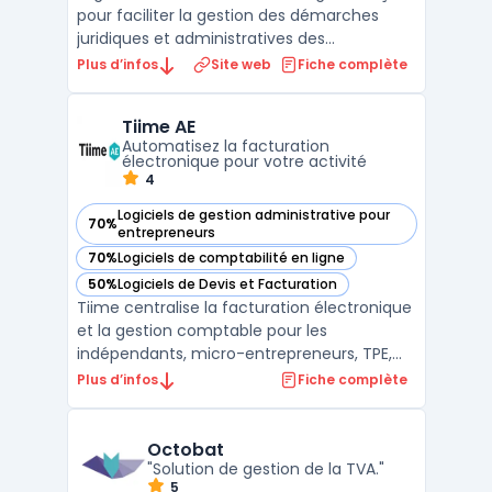
pour faciliter la gestion des démarches
juridiques et administratives des
entrepreneurs, indépendants et PME. La
Plus d’infos
Site web
Fiche complète
plateforme propose une interface intuitive
permettant aux utilisateurs d'effectuer en
Tiime AE
quelques clics des formalités essentielles
Automatisez la facturation
telles que la ...
électronique pour votre activité
4
Logiciels de gestion administrative pour
70%
— voir Tiime AE dans cette catégorie
entrepreneurs
70%
Logiciels de comptabilité en ligne
— voir Tiime AE dans cette catégorie
50%
Logiciels de Devis et Facturation
— voir Tiime AE dans cette catégorie
Tiime centralise la facturation électronique
et la gestion comptable pour les
indépendants, micro-entrepreneurs, TPE,
professions libérales et experts-
Plus d’infos
Fiche complète
comptables, via une plateforme française
web et mobile. L’obligation réglementaire
entourant la facture numérique modifie
Octobat
l'organisation des cabinets ...
"Solution de gestion de la TVA."
5