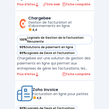
gestion d'association regroupe en un seul
Plus d’infos
Site web
Fiche complète
outil la gestion des adhésions, les
paiements en ligne, la billetterie
Chargebee
événementielle, les campagnes de dons et
Gestion de facturation et
la comptabilité ...
d'abonnements en ligne.
4,4
Logiciels de Gestion de la Facturation
100%
— voir Chargebee dans cette catégorie
Récurrente
90%
Solutions de paiement en ligne
— voir Chargebee dans cette catégorie
80%
Logiciels de Devis et Facturation
— voir Chargebee dans cette catégorie
Chargebee est une solution de gestion des
paiements en ligne qui permet aux
entreprises de gérer les facturations, les
abonnements et les paiements récurrents
Plus d’infos
Fiche complète
de manière transparente. Il fournit une
plateforme de gestion complète qui peut
être facilement intégrée aux systèmes
Zoho Invoice
existants pour automati ...
Facturation en ligne pour petites
4,6
90%
Logiciels de Devis et Facturation