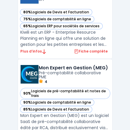
80%
Logiciels de Devis et Facturation
— voir Kiwili dans cette catégorie
75%
Logiciels de comptabilité en ligne
— voir Kiwili dans cette catégorie
65%
Logiciels ERP pour sociétés de services
— voir Kiwili dans cette catégorie
Kiwili est un ERP - Enterprise Resource
Planning en ligne qui offre une solution de
gestion pour les petites entreprises et les
travailleurs autonomes. Kiwili permet une
Plus d’infos
Fiche complète
gestion complète de la facturation, de la
comptabilité et des projets, ainsi que la
Mon Expert en Gestion (MEG)
création de devis, la gestion de stock et la g
Pré-comptabilité collaborative
...
PME
4
Logiciels de pré-comptabilité et notes de
90%
— voir Mon Expert en Gestion (MEG) dans cette catégorie
frais
90%
Logiciels de comptabilité en ligne
— voir Mon Expert en Gestion (MEG) dans cette catégorie
85%
Logiciels de Devis et Facturation
— voir Mon Expert en Gestion (MEG) dans cette catégorie
Mon Expert en Gestion (MEG) est un logiciel
SaaS de pré-comptabilité collaborative
édité par RCA, distribué exclusivement via