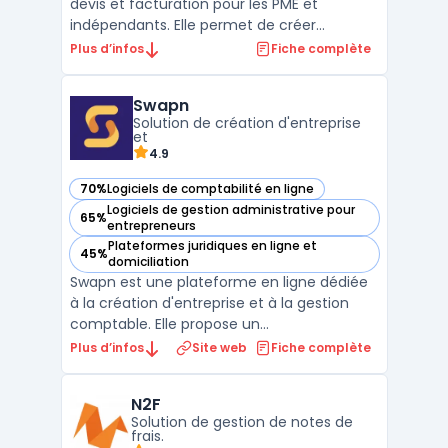
devis et facturation pour les PME et
indépendants. Elle permet de créer
facilement des devis et des factures
Plus d’infos
Fiche complète
personnalisés ainsi que de suivre les
paiements. Factomos facilite la gestion des
Swapn
ventes et de la trésorerie en offrant une
Solution de création d'entreprise
vue d'ensemble des factures ...
et
4.9
70%
Logiciels de comptabilité en ligne
— voir Swapn dans cette catégorie
Logiciels de gestion administrative pour
65%
— voir Swapn dans cette catégorie
entrepreneurs
Plateformes juridiques en ligne et
45%
— voir Swapn dans cette catégorie
domiciliation
Swapn est une plateforme en ligne dédiée
à la création d'entreprise et à la gestion
comptable. Elle propose un
accompagnement personnalisé pour les
Plus d’infos
Site web
Fiche complète
entrepreneurs, depuis le choix du statut
juridique jusqu'à l'immatriculation de la
N2F
société. Swapn se distingue par des tarifs
Solution de gestion de notes de
attractifs, offrant la cré ...
frais.