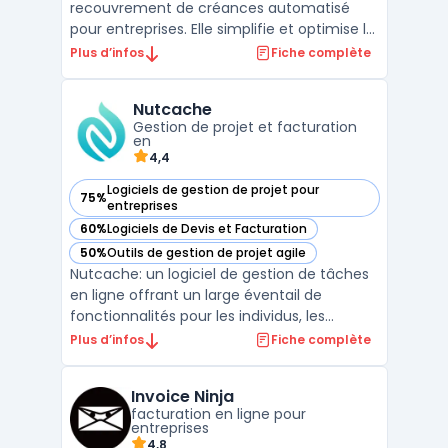
recouvrement de créances automatisé
pour entreprises. Elle simplifie et optimise le
suivi des paiements clients grâce à des
Plus d’infos
Fiche complète
outils de centralisation des créances et
d'automatisation des relances. Kolecto aide
Nutcache
les entreprises à minimiser les risques
Gestion de projet et facturation
d'impa ...
en
4,4
Logiciels de gestion de projet pour
75%
— voir Nutcache dans cette catégorie
entreprises
60%
Logiciels de Devis et Facturation
— voir Nutcache dans cette catégorie
50%
Outils de gestion de projet agile
— voir Nutcache dans cette catégorie
Nutcache: un logiciel de gestion de tâches
en ligne offrant un large éventail de
fonctionnalités pour les individus, les
équipes et les entreprises de toutes tailles.
Plus d’infos
Fiche complète
Avec une interface conviviale et intuitive,
Nutcache offre une solution tout-en-un
Invoice Ninja
pour la gestion des projets, la collaboration,
facturation en ligne pour
la ...
entreprises
4,8