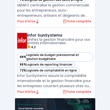
— voir IABAKO dans cette catégorie
IABAKO centralise la gestion commerciale
pour les entrepreneurs, auto-
entrepreneurs, artisans et dirigeants de
petites entreprises. Ce logiciel propose une
Plus d’infos
Fiche complète
interface unique pour la création de devis,
la gestion des commandes, la facturation
Infor SunSystems
électronique, le suivi des achats et la
Unifiez la gestion financière pour vos
gestion des stocks. ...
entités internationales
4,2
Logiciels de budget prévisionnel et
98%
— voir Infor SunSystems dans cette catégorie
gestion budgétaire
95%
Logiciels de reporting financier
— voir Infor SunSystems dans cette catégorie
72%
Logiciels de comptabilité en ligne
— voir Infor SunSystems dans cette catégorie
Infor SunSystems assure la comptabilité
internationale et la gestion financière pour
les entreprises couvrant plusieurs sites ou
filiales. Ce logiciel s’adresse aux groupes
Plus d’infos
Fiche complète
répartis dans différents pays confrontés à
la complexité des opérations multi-entités,
multi-monnaies et multi-langues. Les org ...